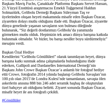
Başkanı Maviş Fuchs, Çanakkale Platformu Başkanı Servet Hassan,
21.Yüzyıl Enstitüsü araştırmacısı Emekli Tuğgeneral Haldun
Solmaztürk, Gelibolu Derneği Başkanı Süleyman Taş ve
üyelerinden oluşan heyeti makamında misafir eden Başkan Özacar,
ziyaretten dolayı mutlu olduğunu ifade etti. Başkan Özacar, ziyarette
dünya genelinde yaşanan savaşların son bulması dileğinde
bulunarak, “Siz değerli dostlarımızı Gelibolu’da yanımızda
görmekten mutlu olduk. Hepimizin tek amacı dünya barışına katkıda
bulunmak olmalıdır. Ve bizler, bu barışı nesiller boyu sürdürmeliyiz”
mesajını verdi.
Başkan Özal Hediye
Kendilerini “Gelibolu Gönüllüleri” olarak tanımlayan heyet, dünya
barışına katkı sunmak adına çalışmalarda bulunduğunu ifade
ederken, Gallipoli and Dardanelles International Derneği’nin
Başkanı John Crowe Başkan Özacar’a anlamlı bir fotoğraf hediye
ettii Crowe, fotoğrafın 2014 yılında başlanıp Gelibolu Savaşları’nın
100.yılı olan 2015’de Londra Kulesi’nde tamamlanan, savaşta ölen
askerlerin anısına 888 bin 246 adet seramik haşhaş ile oluşturulan
özel bahçeye ait olduğunu belirtti. Ziyaret sonunda Başkan Özacar,
misafir heyet ile anı fotoğrafı çekildi.
#Gönüllüler