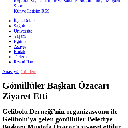
Röportaj
Siyaset
Kültür Ve Sanat
Ekonomi
Dünya
Magazin
Spor
Künye
İletişim
RSS
İlçe - Belde
Sağlık
Üniversite
Yaşam
Eğitim
Asayiş
Emlak
Turizm
Resmî İlan
Anasayfa
Gündem
Gönüllüler Başkan Özacarı
Ziyaret Etti
Gelibolu Derneği’nin organizasyonu ile
Gelibolu'ya gelen gönüllüler Belediye
Başkanı Mustafa Özacar'ı ziyaret ettiler.