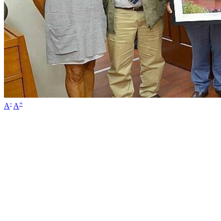
-
+
A
A