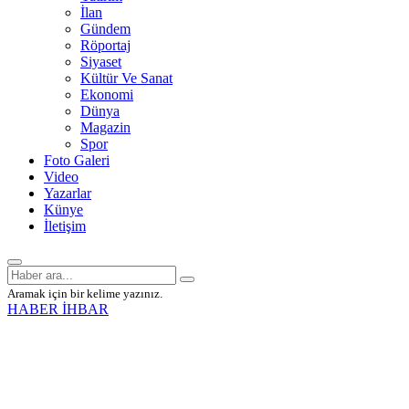
İlan
Gündem
Röportaj
Siyaset
Kültür Ve Sanat
Ekonomi
Dünya
Magazin
Spor
Foto Galeri
Video
Yazarlar
Künye
İletişim
Aramak için bir kelime yazınız.
HABER İHBAR