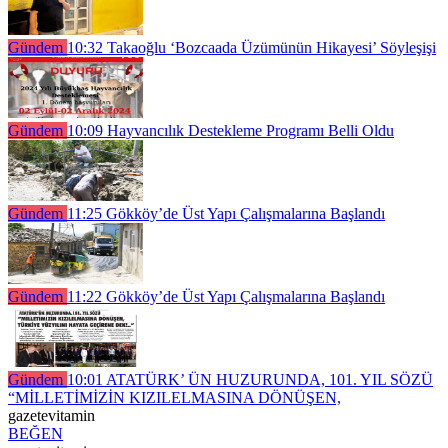
Gündem
10:32
Takaoğlu ‘Bozcaada Üzümünün Hikayesi’ Söyleşişi
Gündem
10:09
Hayvancılık Destekleme Programı Belli Oldu
Gündem
11:25
Gökköy’de Üst Yapı Çalışmalarına Başlandı
Gündem
11:22
Gökköy’de Üst Yapı Çalışmalarına Başlandı
Gündem
10:01
ATATÜRK’ ÜN HUZURUNDA, 101. YIL SÖZÜ
“MİLLETİMİZİN KIZILELMASINA DÖNÜŞEN,
gazetevitamin
BEĞEN