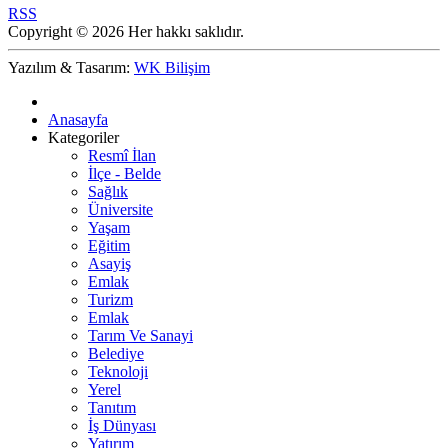
RSS
Copyright © 2026 Her hakkı saklıdır.
Yazılım & Tasarım:
WK Bilişim
Anasayfa
Kategoriler
Resmî İlan
İlçe - Belde
Sağlık
Üniversite
Yaşam
Eğitim
Asayiş
Emlak
Turizm
Emlak
Tarım Ve Sanayi
Belediye
Teknoloji
Yerel
Tanıtım
İş Dünyası
Yatırım