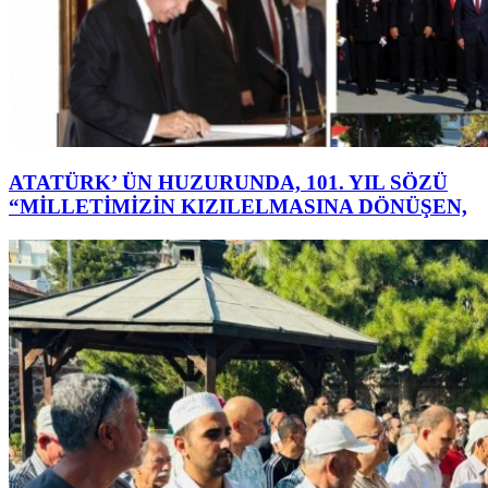
ATATÜRK’ ÜN HUZURUNDA, 101. YIL SÖZÜ
“MİLLETİMİZİN KIZILELMASINA DÖNÜŞEN,