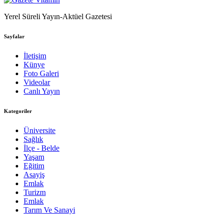
Yerel Süreli Yayın-Aktüel Gazetesi
Sayfalar
İletişim
Künye
Foto Galeri
Videolar
Canlı Yayın
Kategoriler
Üniversite
Sağlık
İlçe - Belde
Yaşam
Eğitim
Asayiş
Emlak
Turizm
Emlak
Tarım Ve Sanayi