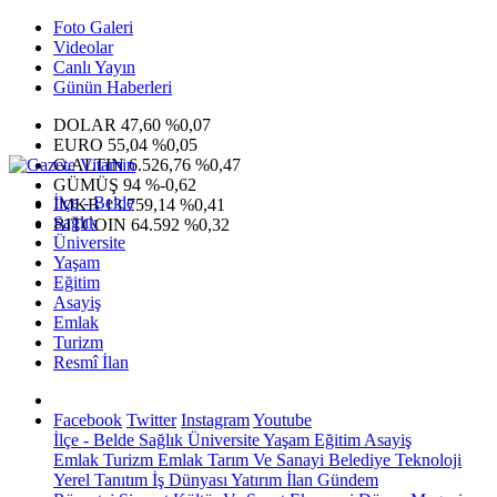
Foto Galeri
Videolar
Canlı Yayın
Günün Haberleri
DOLAR
47,60
%0,07
EURO
55,04
%0,05
G.ALTIN
6.526,76
%0,47
GÜMÜŞ
94
%-0,62
İlçe - Belde
IMKB
13.759,14
%0,41
Sağlık
BITCOIN
64.592
%0,32
Üniversite
Yaşam
Eğitim
Asayiş
Emlak
Turizm
Resmî İlan
Facebook
Twitter
Instagram
Youtube
İlçe - Belde
Sağlık
Üniversite
Yaşam
Eğitim
Asayiş
Emlak
Turizm
Emlak
Tarım Ve Sanayi
Belediye
Teknoloji
Yerel
Tanıtım
İş Dünyası
Yatırım
İlan
Gündem