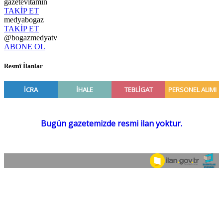
gazetevitamin
TAKİP ET
medyabogaz
TAKİP ET
@bogazmedyatv
ABONE OL
Resmî İlanlar