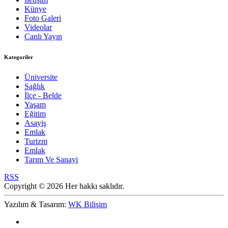
Künye
Foto Galeri
Videolar
Canlı Yayın
Kategoriler
Üniversite
Sağlık
İlçe - Belde
Yaşam
Eğitim
Asayiş
Emlak
Turizm
Emlak
Tarım Ve Sanayi
RSS
Copyright © 2026 Her hakkı saklıdır.
Yazılım & Tasarım:
WK Bilişim