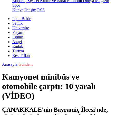
Röportaj
Siyaset
Kültür Ve Sanat
Ekonomi
Dünya
Magazin
Spor
Künye
İletişim
RSS
İlçe - Belde
Sağlık
Üniversite
Yaşam
Eğitim
Asayiş
Emlak
Turizm
Resmî İlan
Anasayfa
Gündem
Kamyonet minibüs ve
otomobile çarptı: 10 yaralı
(VİDEO)
ÇANAKKALE'nin Bayramiç İlçesi'nde,