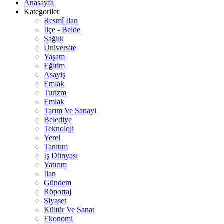
Anasayfa
Kategoriler
Resmî İlan
İlçe - Belde
Sağlık
Üniversite
Yaşam
Eğitim
Asayiş
Emlak
Turizm
Emlak
Tarım Ve Sanayi
Belediye
Teknoloji
Yerel
Tanıtım
İş Dünyası
Yatırım
İlan
Gündem
Röportaj
Siyaset
Kültür Ve Sanat
Ekonomi