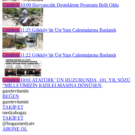
Gündem
10:09
Hayvancılık Destekleme Programı Belli Oldu
Gündem
11:25
Gökköy’de Üst Yapı Çalışmalarına Başlandı
Gündem
11:22
Gökköy’de Üst Yapı Çalışmalarına Başlandı
Gündem
10:01
ATATÜRK’ ÜN HUZURUNDA, 101. YIL SÖZÜ
“MİLLETİMİZİN KIZILELMASINA DÖNÜŞEN,
gazetevitamin
BEĞEN
gazetevitamin
TAKİP ET
medyabogaz
TAKİP ET
@bogazmedyatv
ABONE OL