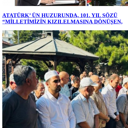
ATATÜRK’ ÜN HUZURUNDA, 101. YIL SÖZÜ
“MİLLETİMİZİN KIZILELMASINA DÖNÜŞEN,