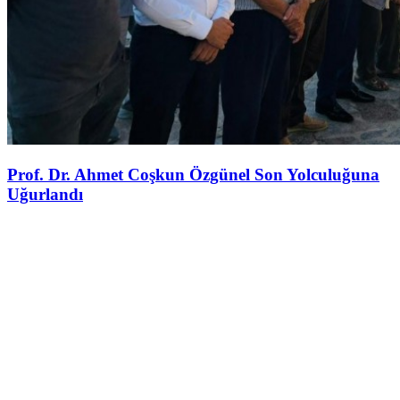
Prof. Dr. Ahmet Coşkun Özgünel Son Yolculuğuna
Uğurlandı