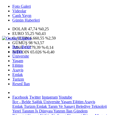
Foto Galeri
Videolar
Canlı Yayın
Günün Haberleri
DOLAR
47,74
%0,25
EURO
55,25
%0,43
G.ALTIN
6.660,55
%2,59
GÜMÜŞ
98
%3,57
İlçe - Belde
IMKB
13.779,39
%-0,14
Sağlık
BITCOIN
65.026
%-0,40
Üniversite
Yaşam
Eğitim
Asayiş
Emlak
Turizm
Resmî İlan
Facebook
Twitter
Instagram
Youtube
İlçe - Belde
Sağlık
Üniversite
Yaşam
Eğitim
Asayiş
Emlak
Turizm
Emlak
Tarım Ve Sanayi
Belediye
Teknoloji
Yerel
Tanıtım
İş Dünyası
Yatırım
İlan
Gündem