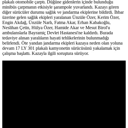
plakalı otomobile çarptı. Düğüne gidenlerin içinde bulunduğu
minibüs çarpmanın etkisiyle şarampole yuvarlandı. Kazayı gören
diğer sürücüler durumu sağlık ve jandarma ekiplerine bildirdi. İhbar
üzerine gelen sağlık ekipleri yaralanan Ünzüle Özer, Kerim Özer,
Engin Akdağ, Ünzüle Narlı, Fatma Akar, Erhan Kabakoğlu,
Neslihan Çetin, Hülya Özer, Hamide Akar ve Mesut Birol'u
ambulanslarla Bayramiç Devlet Hastanesi'ne kaldırdı. Burada
tedaviye alınan yaralıların hayati tehlikelerinin bulunmadığı
belirlendi. Öte yandan jandarma ekipleri kazaya neden olan yoluna
devam 17 LY 301 plakalı kamyonetin sürücüsünü yakalamak için
çalışma başlattı. Kazayla ilgili soruştura sürüyor.