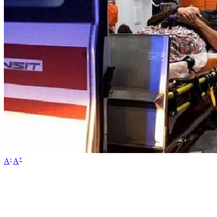
-
+
A
A