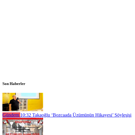
Son Haberler
Gündem
10:32
Takaoğlu ‘Bozcaada Üzümünün Hikayesi’ Söyleşişi