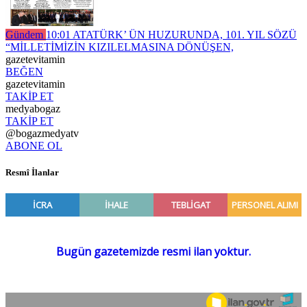
Gündem
10:01
ATATÜRK’ ÜN HUZURUNDA, 101. YIL SÖZÜ
“MİLLETİMİZİN KIZILELMASINA DÖNÜŞEN,
gazetevitamin
BEĞEN
gazetevitamin
TAKİP ET
medyabogaz
TAKİP ET
@bogazmedyatv
ABONE OL
Resmî İlanlar