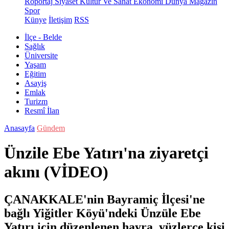
Röportaj
Siyaset
Kültür Ve Sanat
Ekonomi
Dünya
Magazin
Spor
Künye
İletişim
RSS
İlçe - Belde
Sağlık
Üniversite
Yaşam
Eğitim
Asayiş
Emlak
Turizm
Resmî İlan
Anasayfa
Gündem
Ünzile Ebe Yatırı'na ziyaretçi
akını (VİDEO)
ÇANAKKALE'nin Bayramiç İlçesi'ne
bağlı Yiğitler Köyü'ndeki Ünzüle Ebe
Yatırı için düzenlenen hayra, yüzlerce kişi