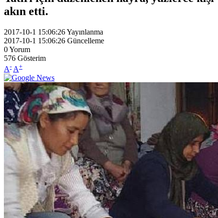
akın etti.
2017-10-1 15:06:26
Yayınlanma
2017-10-1 15:06:26
Güncelleme
0
Yorum
576
Gösterim
-
+
A
A