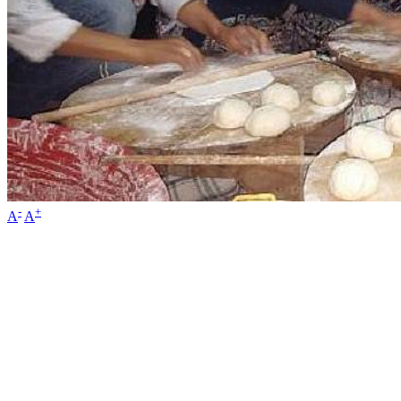
-
+
A
A