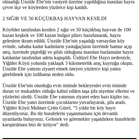
olmadığı Ünzüle Ebe'nin vasiyeti üzerine yapıldığına inanılan hayra
çevre ilçe ve köylerden yüzlerce kişi katıldı.
2 SIĞIR VE 50 KÜÇÜKBAŞ HAYVAN KESİLDİ
Köylüler tarafından kesilen 2 sığır ve 50 küçükbaş hayvan ile 100
kazan keşkek ve 100 kazan bulgur pilavı hazırlanarak, hayra
gelenlere ikram edildi. Ünzüle Ebe'nin yaşadığı varsayılan köy
evinde, sabaha kadar kadınların yastağaçların üzerinde hamur açıp
ateş, üzerinde pişirdiği ve şifalı olduğuna inanılan bazlamalar hayra
katılanlar tarafından adeta kapışıldı. Ünlüzel Ebe Hayrı nedeniyle,
Yiğitler Köyü yolunda yaklaşık 3 kilometrelik araç kuyruğu oluştu.
Ünzüle Ebe yatırını ziyaret etmek isteyen yüzlerce kişi yatıra
girebilmek için izdihama neden oldu.
Ünzüle Ebe'nin oturduğu evin önünde bekleyenler evin önünde
duran ve mukaddes olduğu kabul edilen taşa şifa niyetine ellerini ve
yüzlerini sürdü. Ünzüle Ebe yatırının ziyaret eden bazı kişiler ise,
Ünzüle Ebe yatırı üzerinde çocuklarını yuvarlayarak, şifa aradı.
Yiğitler Köyü Muhtarı Çetin Gürel, "5 yıldır bir köy hayrı
düzenliyoruz. Bu tür hurafelerin yaşanmaması için devamlı
uyarılarda buluyoruz. Gelenek ve görenekler yaşatılırken hurafelerle
karıştırılması bizi de üzüyor" dedi.