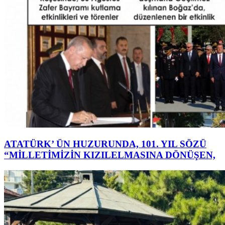
ATATÜRK’ ÜN HUZURUNDA, 101. YIL SÖZÜ
“MİLLETİMİZİN KIZILELMASINA DÖNÜŞEN,