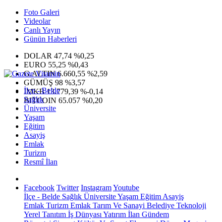
Foto Galeri
Videolar
Canlı Yayın
Günün Haberleri
DOLAR
47,74
%0,25
EURO
55,25
%0,43
G.ALTIN
6.660,55
%2,59
GÜMÜŞ
98
%3,57
İlçe - Belde
IMKB
13.779,39
%-0,14
Sağlık
BITCOIN
65.057
%0,20
Üniversite
Yaşam
Eğitim
Asayiş
Emlak
Turizm
Resmî İlan
Facebook
Twitter
Instagram
Youtube
İlçe - Belde
Sağlık
Üniversite
Yaşam
Eğitim
Asayiş
Emlak
Turizm
Emlak
Tarım Ve Sanayi
Belediye
Teknoloji
Yerel
Tanıtım
İş Dünyası
Yatırım
İlan
Gündem