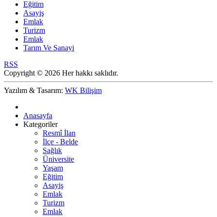
Eğitim
Asayiş
Emlak
Turizm
Emlak
Tarım Ve Sanayi
RSS
Copyright © 2026 Her hakkı saklıdır.
Yazılım & Tasarım:
WK Bilişim
Anasayfa
Kategoriler
Resmî İlan
İlçe - Belde
Sağlık
Üniversite
Yaşam
Eğitim
Asayiş
Emlak
Turizm
Emlak