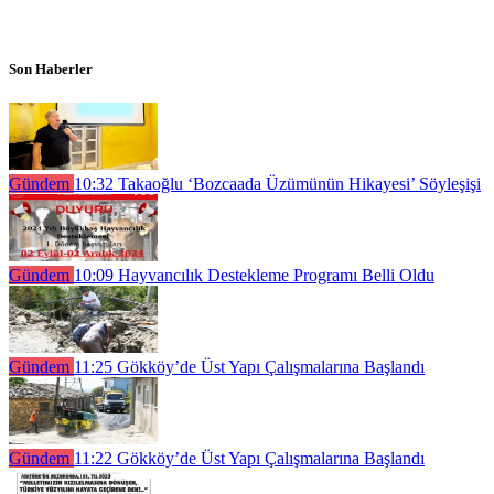
Son Haberler
Gündem
10:32
Takaoğlu ‘Bozcaada Üzümünün Hikayesi’ Söyleşişi
Gündem
10:09
Hayvancılık Destekleme Programı Belli Oldu
Gündem
11:25
Gökköy’de Üst Yapı Çalışmalarına Başlandı
Gündem
11:22
Gökköy’de Üst Yapı Çalışmalarına Başlandı