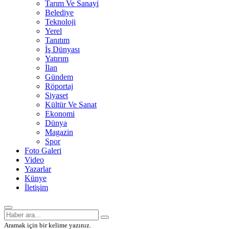
Tarım Ve Sanayi
Belediye
Teknoloji
Yerel
Tanıtım
İş Dünyası
Yatırım
İlan
Gündem
Röportaj
Siyaset
Kültür Ve Sanat
Ekonomi
Dünya
Magazin
Spor
Foto Galeri
Video
Yazarlar
Künye
İletişim
Aramak için bir kelime yazınız.