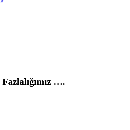
or
 Fazlalığımız ….