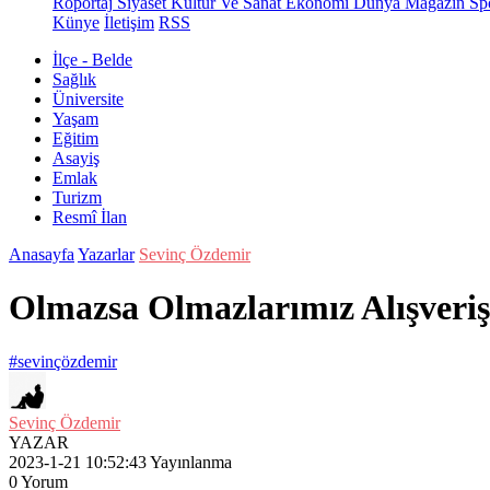
Röportaj
Siyaset
Kültür Ve Sanat
Ekonomi
Dünya
Magazin
Sp
Künye
İletişim
RSS
İlçe - Belde
Sağlık
Üniversite
Yaşam
Eğitim
Asayiş
Emlak
Turizm
Resmî İlan
Anasayfa
Yazarlar
Sevinç Özdemir
Olmazsa Olmazlarımız Alışveriş
#sevinçözdemir
Sevinç Özdemir
YAZAR
2023-1-21 10:52:43
Yayınlanma
0
Yorum