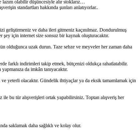
 lazım olabilir düşüncesiyle alır stoklarız…
erişin standartları hakkında şunları anlatıyorlar..
izi geliştirmeniz ve daha ileri gitmeniz kaçınılmaz. Dondurulmuş
şey için internet size sonsuz bir kaynak oluşturacaktır.
 mümkün olduğunca uzak durun. Taze sebze ve meyveler her zaman daha
e farklı indirimleri takip etmek, bütçenizi oldukça rahatlatabilir.
ih yapmanıza da imkân tanıyacaktır.
ık ve yeterli olacaktır. Gündelik ihtiyaçlar ya da eksik tamamlamak için
 bu tür alışverişleri ortak yapabilirsiniz. Toptan alışveriş her
nda saklamak daha sağlıklı ve kolay olur.