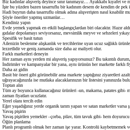
Biz kadınlar alışveriş deyince sınır tanımayız… Ayakkabı kıyafet ve ma
İşte bu yüzden bazen tasarruflu bir kadınım desem de kendim de pek ina
Hadi buyrun daha tasarruflu olmak adına alışverişten nasıl kısabilir m
Şöyle öneriler yapmış uzmanlar…
Kendiniz yapın
Evde yemek yapmak en etkili başlangıçlardan biri olacaktır. Hazır ald
gıdalar depolamayı seviyorsanız, mevsimlik meyve ve sebzeleri yıkayıp 
Spesifik ve basit tutun
Ailenizin beslenme alışkanlık ve tercihlerine uyan ucuz sağlıklı ürü
lezzetlidir ve geniş zamanda size daha az maliyeti olur.
Farklı marketleri deneyin
Her zaman aynı yerden mi alışveriş yapıyorsunuz? Bu takıntılı durum, ci
İndirimler ve kampanyalar bir yana, aynı ürünün her markette farklı fi
Daha az gidin
Basit bir öneri gibi görünebilir ama markete yaptığınız ziyaretleri aza
uğrayacağınızda ise mutlaka alacaklarınızın bir listesini yanınızda 
Toptan alın
Tüm ay boyunca kullanacağınız ürünleri -un, makarna, patates gibi- müm
zaman fiyatları ucuzlatır.
Yerel olanı tercih edin
Eğer yaşadığınız yerde organik tarım yapan ve satan marketler varsa şü
Yavaş pişirin
Yavaş pişirilen yemekler –çorba, pilav, tüm tavuk gibi- hem doyurucu 
Öğün planlama
Planlı programlı olmak her zaman işe yarar. Kontrolü kaybetmemek ve ih