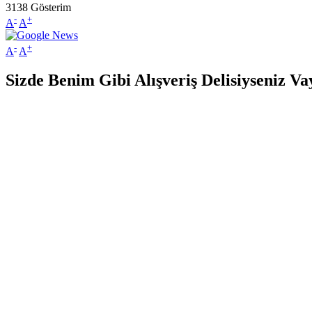
3138
Gösterim
-
+
A
A
-
+
A
A
Sizde Benim Gibi Alışveriş Delisiyseniz V