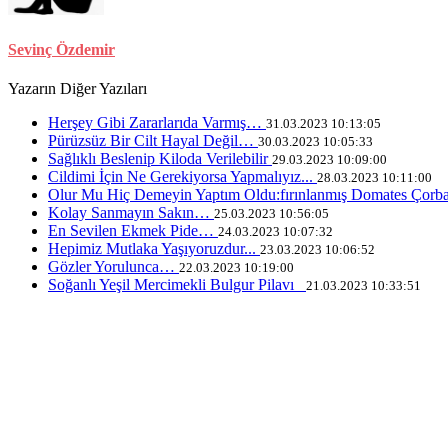
Sevinç Özdemir
Yazarın Diğer Yazıları
Herşey Gibi Zararlarıda Varmış…
31.03.2023 10:13:05
Pürüzsüz Bir Cilt Hayal Değil…
30.03.2023 10:05:33
Sağlıklı Beslenip Kiloda Verilebilir
29.03.2023 10:09:00
Cildimi İçin Ne Gerekiyorsa Yapmalıyız...
28.03.2023 10:11:00
Olur Mu Hiç Demeyin Yaptım Oldu:fırınlanmış Domates Çorb
Kolay Sanmayın Sakın…
25.03.2023 10:56:05
En Sevilen Ekmek Pide…
24.03.2023 10:07:32
Hepimiz Mutlaka Yaşıyoruzdur...
23.03.2023 10:06:52
Gözler Yorulunca…
22.03.2023 10:19:00
Soğanlı Yeşil Mercimekli Bulgur Pilavı
21.03.2023 10:33:51