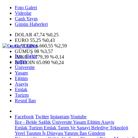
Foto Galeri
Videolar
Canlı Yayın
Günün Haberleri
DOLAR
47,74
%0,25
EURO
55,25
%0,43
G.ALTIN
6.660,55
%2,59
GÜMÜŞ
98
%3,57
İlçe - Belde
IMKB
13.779,39
%-0,14
Sağlık
BITCOIN
65.090
%0,24
Üniversite
Yaşam
Eğitim
Asayiş
Emlak
Turizm
Resmî İlan
Facebook
Twitter
Instagram
Youtube
İlçe - Belde
Sağlık
Üniversite
Yaşam
Eğitim
Asayiş
Emlak
Turizm
Emlak
Tarım Ve Sanayi
Belediye
Teknoloji
Yerel
Tanıtım
İş Dünyası
Yatırım
İlan
Gündem