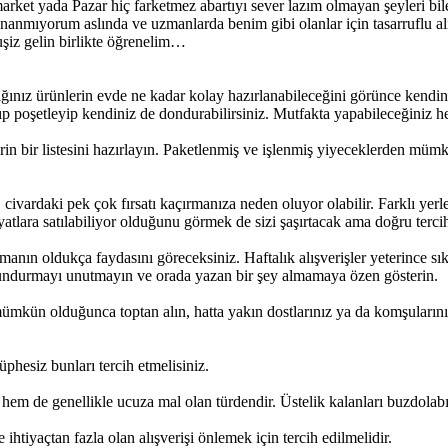
rket yada Pazar hiç farketmez abartıyı sever lazım olmayan şeyleri bile
nmıyorum aslında ve uzmanlarda benim gibi olanlar için tasarruflu alışv
uşiz gelin birlikte öğrenelim…
ığınız ürünlerin evde ne kadar kolay hazırlanabileceğini görünce kendin
poşetleyip kendiniz de dondurabilirsiniz. Mutfakta yapabileceğiniz her 
nlerin bir listesini hazırlayın. Paketlenmiş ve işlenmiş yiyeceklerden
vardaki pek çok fırsatı kaçırmanıza neden oluyor olabilir. Farklı yerlerd
yatlara satılabiliyor olduğunu görmek de sizi şaşırtacak ama doğru terc
ltmanın oldukça faydasını göreceksiniz. Haftalık alışverişler yeterince s
bulundurmayı unutmayın ve orada yazan bir şey almamaya özen gösterin.
kün olduğunca toptan alın, hatta yakın dostlarınız ya da komşularınız ile
phesiz bunları tercih etmelisiniz.
hem de genellikle ucuza mal olan türdendir. Üstelik kalanları buzdolabı
tiyaçtan fazla olan alışverişi önlemek için tercih edilmelidir.