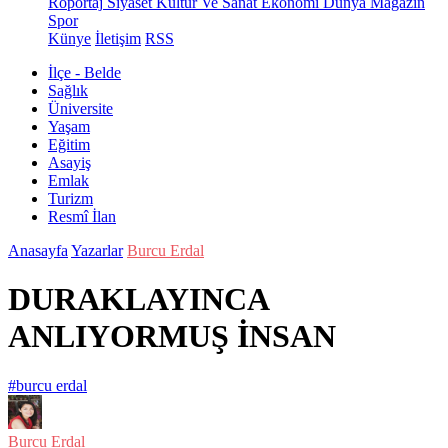
Röportaj
Siyaset
Kültür Ve Sanat
Ekonomi
Dünya
Magazin
Spor
Künye
İletişim
RSS
İlçe - Belde
Sağlık
Üniversite
Yaşam
Eğitim
Asayiş
Emlak
Turizm
Resmî İlan
Anasayfa
Yazarlar
Burcu Erdal
DURAKLAYINCA
ANLIYORMUŞ İNSAN
#burcu erdal
Burcu Erdal