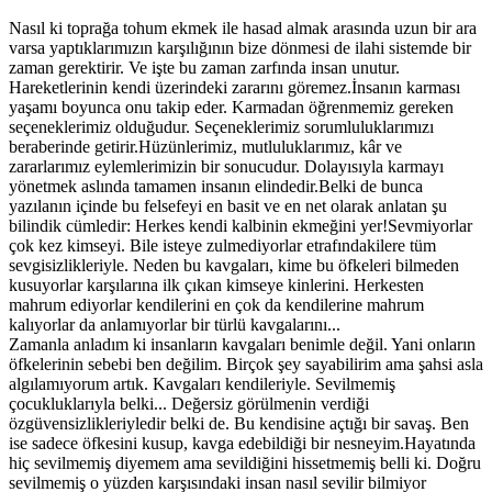
Nasıl ki toprağa tohum ekmek ile hasad almak arasında uzun bir ara
varsa yaptıklarımızın karşılığının bize dönmesi de ilahi sistemde bir
zaman gerektirir. Ve işte bu zaman zarfında insan unutur.
Hareketlerinin kendi üzerindeki zararını göremez.İnsanın karması
yaşamı boyunca onu takip eder. Karmadan öğrenmemiz gereken
seçeneklerimiz olduğudur. Seçeneklerimiz sorumluluklarımızı
beraberinde getirir.Hüzünlerimiz, mutluluklarımız, kâr ve
zararlarımız eylemlerimizin bir sonucudur. Dolayısıyla karmayı
yönetmek aslında tamamen insanın elindedir.Belki de bunca
yazılanın içinde bu felsefeyi en basit ve en net olarak anlatan şu
bilindik cümledir: Herkes kendi kalbinin ekmeğini yer!Sevmiyorlar
çok kez kimseyi. Bile isteye zulmediyorlar etrafındakilere tüm
sevgisizlikleriyle. Neden bu kavgaları, kime bu öfkeleri bilmeden
kusuyorlar karşılarına ilk çıkan kimseye kinlerini. Herkesten
mahrum ediyorlar kendilerini en çok da kendilerine mahrum
kalıyorlar da anlamıyorlar bir türlü kavgalarını...
Zamanla anladım ki insanların kavgaları benimle değil. Yani onların
öfkelerinin sebebi ben değilim. Birçok şey sayabilirim ama şahsi asla
algılamıyorum artık. Kavgaları kendileriyle. Sevilmemiş
çocukluklarıyla belki... Değersiz görülmenin verdiği
özgüvensizlikleriyledir belki de. Bu kendisine açtığı bir savaş. Ben
ise sadece öfkesini kusup, kavga edebildiği bir nesneyim.Hayatında
hiç sevilmemiş diyemem ama sevildiğini hissetmemiş belli ki. Doğru
sevilmemiş o yüzden karşısındaki insan nasıl sevilir bilmiyor