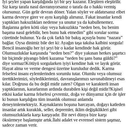
İyi şeyler yapan karşılığında iyi bir şey kazanır. Eleştiren eleştirilir.
Siz karşı tarafa nasıl davranıyorsanız o tarafa da o hakkı vermiş
olursunuz. Gün gelir devran döner. Yalan söyler ve aldatırsanız elbet
karma devreye girer ve aynı karşılığı alırsınız. Fakat insanlar kendi
yaptıkları haksızlıkları nedense ya unutur ya da kabullenemez.
Başlarına gelen kötü olay veya haksızlıkta “neden ben, bu benim
başıma nasıl gelebilir, ben bunu hak etmedim” gibi sorular sorma
cüretinde bulunur. Ya da çok farklı bir bakış açısıyla bunu “nazara”
bağlar. Oysa dinimiz bile der ki: Ayağın taşa takılsa kalbini sorgula!
Bencil insanoğlu her iyi şeyi bir o kadar kendinde hak görür.
Olumsuzluklar karşısında “neden ben?” diye yakınan herkes şaşırtıcı
bir biçimde piyango bileti kazansa “neden bu şans bana güldü?”
diye sormaz!Kötüyü sorgularken iyiyi kendine hak ve layık görür.
Hayat alma ve verme dengesi üzerine kuruludur dedik. Karma
felsefesi insanı eylemlerinden sorumlu tutar. Olumlu veya olumsuz
ürettiklerimizi, söylediklerimizi, davranışlarımızı savunabilmeyi esas
kılar. Doğrusu da bu değil midir zaten? Olgun ve karakterli insan
yaptıklarının, kararlarının ardında durabilen kişi değil midir?Kişisel
etkisi kadar karma felsefesi çevremiz, doğa ve dünyamız için de işler
ki bunun karşılığını tüm insanlık olumsuz anlamda
deneyimlemekteyiz. Kaynaklarını boşuna harcayan, doğayı katleden
insanlar artık kuraklık, seller, depremler, iklim değişiklikleri gibi
olumsuzluklarla karşı karşıyadır. Bir nevi dünya bize karşı
öksürmeye başlamıştır artık.İlahi adalet ve evrensel sistem şaşmaz,
sadece zaman verir.