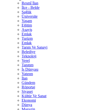
Resmî İlan
İlçe - Belde
Sağlık
Üniversite
Yaşam
Eğitim
Asayiş
Emlak
Turizm
Emlak
Tarım Ve Sanayi
Belediye
Teknoloji
Yerel
Tanıtım
İş Dünyası
Yatırım
İlan
Gündem
Röportaj
Siyaset
Kültür Ve Sanat
Ekonomi
Dünya
Magazin