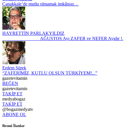
Çanakkale’de mutlu olmamak imkânsız…
HAYRETTİN PARLAKYILDIZ
AĞUSTOS Ayı ZAFER ve NEFER Ayıdır !.
Erdem Sürek
“ZAFERİMİZ, KUTLU OLSUN TÜRKİYEM!...”
gazetevitamin
BEĞEN
gazetevitamin
TAKİP ET
medyabogaz
TAKİP ET
@bogazmedyatv
ABONE OL
Resmî İlanlar