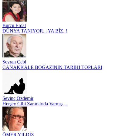
Burcu Erdal
DÜNYA TANIYOR... YA BİZ..!
Seyran Çebi
ÇANAKKALE BOĞAZININ TARİHİ TOPLARI
Sevinç Özdemir
Herşey Gibi Zararlarıda Varmış…
ÖMER YILDIZ