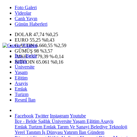
Foto Galeri
Videolar
Canlı Yayın
Günün Haberleri
DOLAR
47,74
%0,25
EURO
55,25
%0,43
G.ALTIN
6.660,55
%2,59
GÜMÜŞ
98
%3,57
İlçe - Belde
IMKB
13.779,39
%-0,14
Sağlık
BITCOIN
65.061
%0,16
Üniversite
Yaşam
Eğitim
Asayiş
Emlak
Turizm
Resmî İlan
Facebook
Twitter
Instagram
Youtube
İlçe - Belde
Sağlık
Üniversite
Yaşam
Eğitim
Asayiş
Emlak
Turizm
Emlak
Tarım Ve Sanayi
Belediye
Teknoloji
Yerel
Tanıtım
İş Dünyası
Yatırım
İlan
Gündem