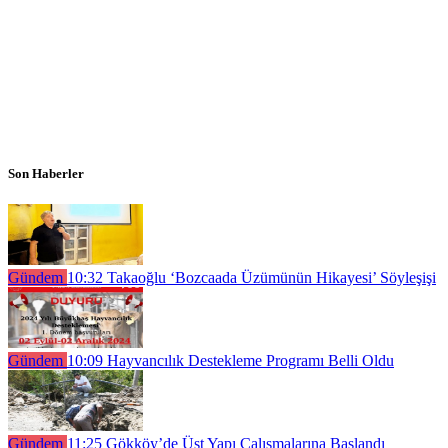
Son Haberler
Gündem
10:32
Takaoğlu ‘Bozcaada Üzümünün Hikayesi’ Söyleşişi
Gündem
10:09
Hayvancılık Destekleme Programı Belli Oldu
Gündem
11:25
Gökköy’de Üst Yapı Çalışmalarına Başlandı