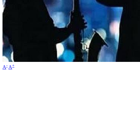
-
+
A
A