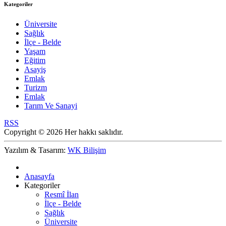
Kategoriler
Üniversite
Sağlık
İlçe - Belde
Yaşam
Eğitim
Asayiş
Emlak
Turizm
Emlak
Tarım Ve Sanayi
RSS
Copyright © 2026 Her hakkı saklıdır.
Yazılım & Tasarım:
WK Bilişim
Anasayfa
Kategoriler
Resmî İlan
İlçe - Belde
Sağlık
Üniversite