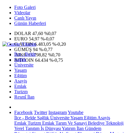
Foto Galeri
Videolar
Canlı Yayın
Günün Haberleri
DOLAR
47,60
%0,07
EURO
54,97
%-0,07
G.ALTIN
6.483,05
%-0,20
GÜMÜŞ
94
%-0,77
İlçe - Belde
IMKB
13.798,82
%0,70
Sağlık
BITCOIN
64.434
%-0,75
Üniversite
Yaşam
Eğitim
Asayiş
Emlak
Turizm
Resmî İlan
Facebook
Twitter
Instagram
Youtube
İlçe - Belde
Sağlık
Üniversite
Yaşam
Eğitim
Asayiş
Emlak
Turizm
Emlak
Tarım Ve Sanayi
Belediye
Teknoloji
Yerel
Tanıtım
İş Dünyası
Yatırım
İlan
Gündem