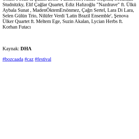
Studnitzky, Elif Çağlar Quartet, Ediz Hafızoğlu "Nazdrave" ft. Ülkü
Aybala Sunat , MadenÖktemErsönmez, Çağrı Sertel, Lara Di Lara,
Selen Gülün Trio, Nilüfer Verdi 'Latin Brazil Ensemble', Şenova
Ülker Quartet ft. Meltem Ege, Suzin Akalan, Lycian Herbs ft.
Korhan Futacı
Kaynak:
DHA
#bozcaada
#caz
#festival