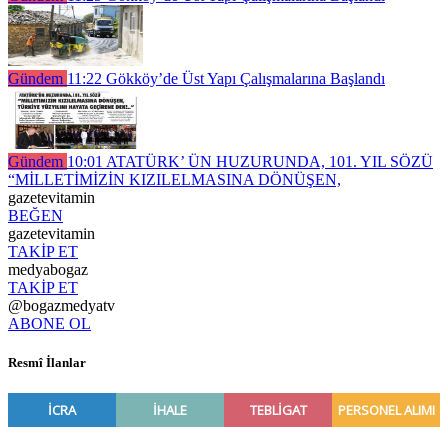
Gündem
11:22
Gökköy’de Üst Yapı Çalışmalarına Başlandı
Gündem
10:01
ATATÜRK’ ÜN HUZURUNDA, 101. YIL SÖZÜ
“MİLLETİMİZİN KIZILELMASINA DÖNÜŞEN,
gazetevitamin
BEĞEN
gazetevitamin
TAKİP ET
medyabogaz
TAKİP ET
@bogazmedyatv
ABONE OL
Resmî İlanlar