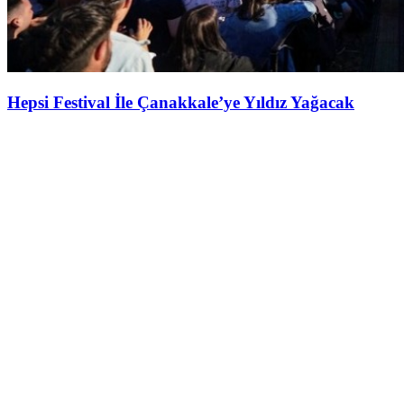
Hepsi Festival İle Çanakkale’ye Yıldız Yağacak