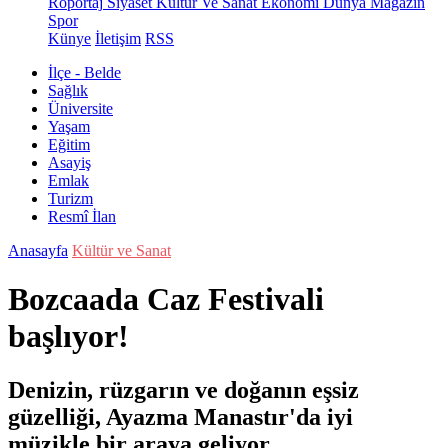
Röportaj
Siyaset
Kültür Ve Sanat
Ekonomi
Dünya
Magazin
Spor
Künye
İletişim
RSS
İlçe - Belde
Sağlık
Üniversite
Yaşam
Eğitim
Asayiş
Emlak
Turizm
Resmî İlan
Anasayfa
Kültür ve Sanat
Bozcaada Caz Festivali
başlıyor!
Denizin, rüzgarın ve doğanın eşsiz
güzelliği, Ayazma Manastır'da iyi
müzikle bir araya geliyor.