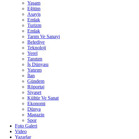
Yaşam
Eğitim
Asayiş
Emlak
Turizm
Emlak
Tarım Ve Sanayi
Belediye
Teknoloji
Yerel
Tanıtım
İş Dünyası
Yatırım
İlan
Gündem
Röportaj
Siyaset
Kültür Ve Sanat
Ekonomi
Dünya
Magazin
Spor
Foto Galeri
Video
Yazarlar