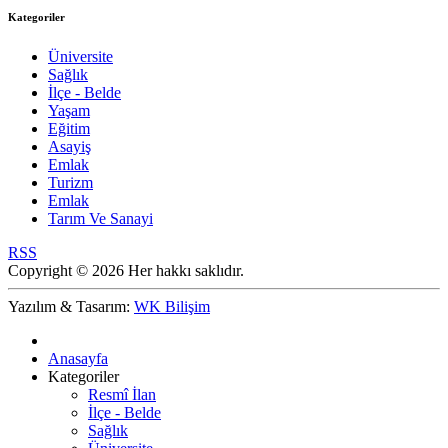
Kategoriler
Üniversite
Sağlık
İlçe - Belde
Yaşam
Eğitim
Asayiş
Emlak
Turizm
Emlak
Tarım Ve Sanayi
RSS
Copyright © 2026 Her hakkı saklıdır.
Yazılım & Tasarım:
WK Bilişim
Anasayfa
Kategoriler
Resmî İlan
İlçe - Belde
Sağlık