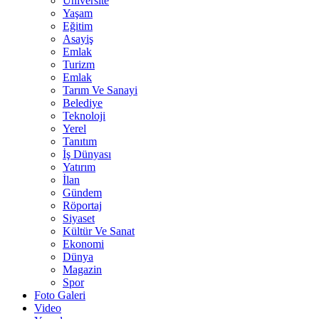
Üniversite
Yaşam
Eğitim
Asayiş
Emlak
Turizm
Emlak
Tarım Ve Sanayi
Belediye
Teknoloji
Yerel
Tanıtım
İş Dünyası
Yatırım
İlan
Gündem
Röportaj
Siyaset
Kültür Ve Sanat
Ekonomi
Dünya
Magazin
Spor
Foto Galeri
Video