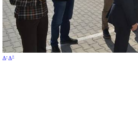
-
+
A
A