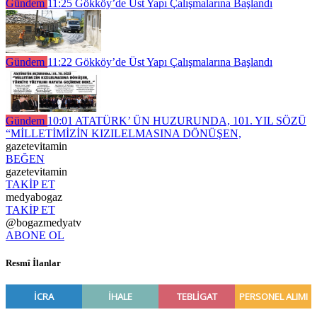
Gündem
11:25
Gökköy’de Üst Yapı Çalışmalarına Başlandı
Gündem
11:22
Gökköy’de Üst Yapı Çalışmalarına Başlandı
Gündem
10:01
ATATÜRK’ ÜN HUZURUNDA, 101. YIL SÖZÜ
“MİLLETİMİZİN KIZILELMASINA DÖNÜŞEN,
gazetevitamin
BEĞEN
gazetevitamin
TAKİP ET
medyabogaz
TAKİP ET
@bogazmedyatv
ABONE OL
Resmî İlanlar