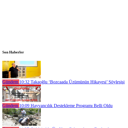
Son Haberler
Gündem
10:32
Takaoğlu ‘Bozcaada Üzümünün Hikayesi’ Söyleşişi
Gündem
10:09
Hayvancılık Destekleme Programı Belli Oldu