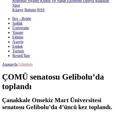
Röportaj
Siyaset
Kültür Ve Sanat
Ekonomi
Dünya
Magazin
Spor
Künye
İletişim
RSS
İlçe - Belde
Sağlık
Üniversite
Yaşam
Eğitim
Asayiş
Emlak
Turizm
Resmî İlan
Anasayfa
Gündem
ÇOMÜ senatosu Gelibolu’da
toplandı
Çanakkale Onsekiz Mart Üniversitesi
senatosu Gelibolu’da 4’üncü kez toplandı.