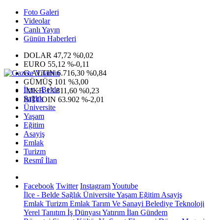
Foto Galeri
Videolar
Canlı Yayın
Günün Haberleri
DOLAR
47,72
%0,02
EURO
55,12
%-0,11
G.ALTIN
6.716,30
%0,84
GÜMÜŞ
101
%3,00
İlçe - Belde
IMKB
13.811,60
%0,23
Sağlık
BITCOIN
63.902
%-2,01
Üniversite
Yaşam
Eğitim
Asayiş
Emlak
Turizm
Resmî İlan
Facebook
Twitter
Instagram
Youtube
İlçe - Belde
Sağlık
Üniversite
Yaşam
Eğitim
Asayiş
Emlak
Turizm
Emlak
Tarım Ve Sanayi
Belediye
Teknoloji
Yerel
Tanıtım
İş Dünyası
Yatırım
İlan
Gündem