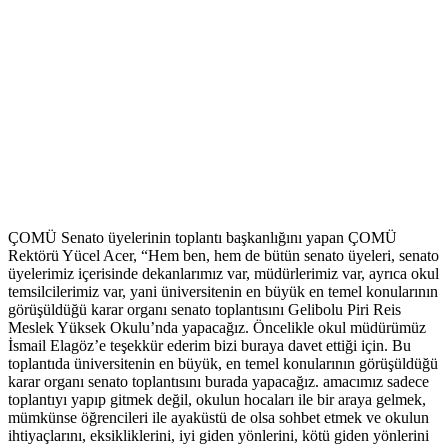
ÇOMÜ Senato üyelerinin toplantı başkanlığını yapan ÇOMÜ
Rektörü Yücel Acer, “Hem ben, hem de bütün senato üyeleri, senato
üyelerimiz içerisinde dekanlarımız var, müdürlerimiz var, ayrıca okul
temsilcilerimiz var, yani üniversitenin en büyük en temel konularının
görüşüldüğü karar organı senato toplantısını Gelibolu Piri Reis
Meslek Yüksek Okulu’nda yapacağız. Öncelikle okul müdürümüz
İsmail Elagöz’e teşekkür ederim bizi buraya davet ettiği için. Bu
toplantıda üniversitenin en büyük, en temel konularının görüşüldüğü
karar organı senato toplantısını burada yapacağız. amacımız sadece
toplantıyı yapıp gitmek değil, okulun hocaları ile bir araya gelmek,
mümkünse öğrencileri ile ayaküstü de olsa sohbet etmek ve okulun
ihtiyaçlarını, eksikliklerini, iyi giden yönlerini, kötü giden yönlerini