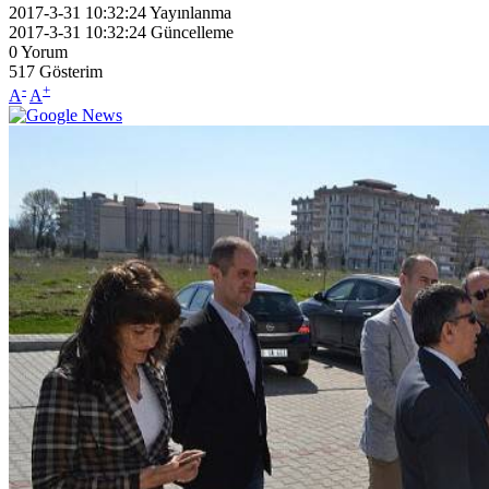
2017-3-31 10:32:24
Yayınlanma
2017-3-31 10:32:24
Güncelleme
0
Yorum
517
Gösterim
-
+
A
A