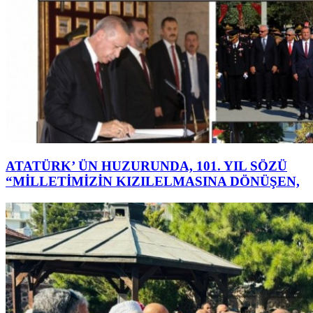
ATATÜRK’ ÜN HUZURUNDA, 101. YIL SÖZÜ
“MİLLETİMİZİN KIZILELMASINA DÖNÜŞEN,