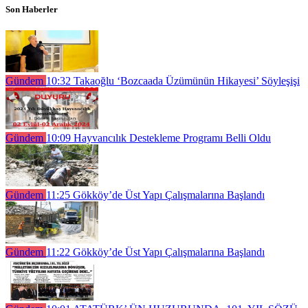
Son Haberler
Gündem
10:32
Takaoğlu ‘Bozcaada Üzümünün Hikayesi’ Söyleşişi
Gündem
10:09
Hayvancılık Destekleme Programı Belli Oldu
Gündem
11:25
Gökköy’de Üst Yapı Çalışmalarına Başlandı
Gündem
11:22
Gökköy’de Üst Yapı Çalışmalarına Başlandı