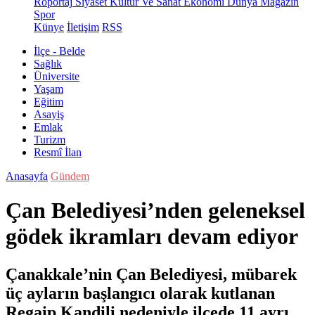
Röportaj
Siyaset
Kültür Ve Sanat
Ekonomi
Dünya
Magazin
Spor
Künye
İletişim
RSS
İlçe - Belde
Sağlık
Üniversite
Yaşam
Eğitim
Asayiş
Emlak
Turizm
Resmî İlan
Anasayfa
Gündem
Çan Belediyesi’nden geleneksel
gödek ikramları devam ediyor
Çanakkale’nin Çan Belediyesi, mübarek
üç ayların başlangıcı olarak kutlanan
Regaip Kandili nedeniyle ilçede 11 ayrı