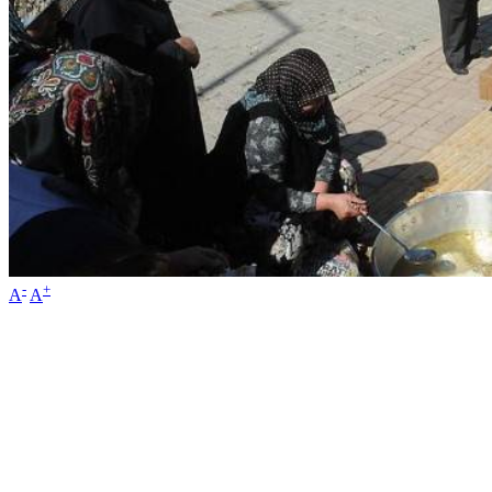
-
+
A
A