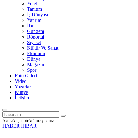
Yerel
Tanıtım
İş Dünyası
Yatırım
İlan
Gündem
Röportaj
Siyaset
Kültür Ve Sanat
Ekonomi
Dünya
Magazin
Spor
Foto Galeri
Video
Yazarlar
Künye
İletişim
Aramak için bir kelime yazınız.
HABER İHBAR