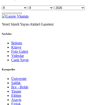
Yerel Süreli Yayın-Aktüel Gazetesi
Sayfalar
İletişim
Künye
Foto Galeri
Videolar
Canlı Yayın
Kategoriler
Üniversite
Sağlık
İlçe - Belde
Yaşam
Eğitim
Asayiş
Emlak