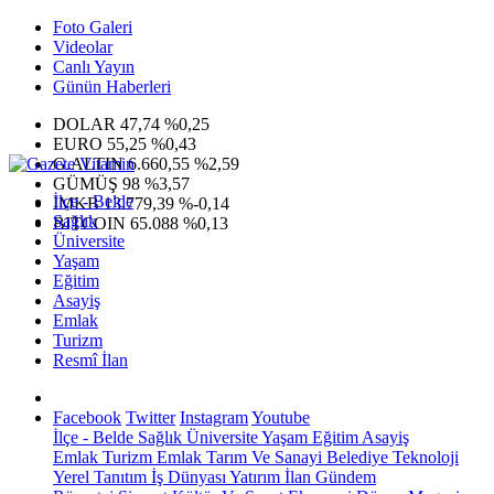
Foto Galeri
Videolar
Canlı Yayın
Günün Haberleri
DOLAR
47,74
%0,25
EURO
55,25
%0,43
G.ALTIN
6.660,55
%2,59
GÜMÜŞ
98
%3,57
İlçe - Belde
IMKB
13.779,39
%-0,14
Sağlık
BITCOIN
65.088
%0,13
Üniversite
Yaşam
Eğitim
Asayiş
Emlak
Turizm
Resmî İlan
Facebook
Twitter
Instagram
Youtube
İlçe - Belde
Sağlık
Üniversite
Yaşam
Eğitim
Asayiş
Emlak
Turizm
Emlak
Tarım Ve Sanayi
Belediye
Teknoloji
Yerel
Tanıtım
İş Dünyası
Yatırım
İlan
Gündem