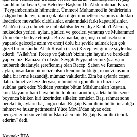
kandilini kutlayan Çan Belediye Başkanı Dr. Abdurrahman Kuzu,
“Peygamberimizin hürmetine, Ümmet-i Muhammed'in ömürlerinin
azlığından dolayı, ömrü çok olan diğer ümmetlerin yapmış oldukları
ibadetlere muvaffak olabilsinler, aralarındaki farkı kapatabilsinler,
Allah'ın (c.c.) rahmetine nail olabilsinler ve diye Rabbü'l-Âlemin,
mukaddes yerleri, ayları, günleri ve geceleri yaratmış ve Muhammed
Ümmetine hediye etmiştir. Bu zamanlar, geçmişin muhasebesini
yaparak geleceğe azim ve enerji dolu bir şevkle atılmak için çok
güzel bir imkândır. Allah Rasulü (s.a.v) Recep ayı girince şöyle dua
ederdi: "Allah’ım! Recep ve Şaban'ı bizim için hayırlı ve bereketli
yap ve bizi Ramazan'a ulaştır. Sevgili Peygamberimiz (s.a.v.)'in
mübarek dualarıyla şereflenmiş olan Recep, Şaban ve Ramazan
ayları, insanların bir nebze olsun kendini bulduğu, manevi inşanın
daha bir ivme kazandığı mümtaz vakitlerdir. Zira bu aylarda coşan
ilahi rahmet ve feyz deryası, müminlerin gönüllerini huzur ve
sükûna gark eder. Yediden yetmişe bütün Müslümanları kuşatan,
kucaklayan ruhani hava bütün toplumu arındırır, adeta bütün sene
boyunca biriken kiri üzerinden silkeler, temizler. Başı rahmet sonu
bereket üç ayların başlangıcı olan Regaip Kandilinin bütün insanlığa
rahmet ve huzur getirmesini Yüce Mevlâ’dan niyaz eder,
hemşerilerimizin ve bütün İslam âleminin Regaip Kandilini tebrik
ederim” dedi.
Kaynak:
İHA