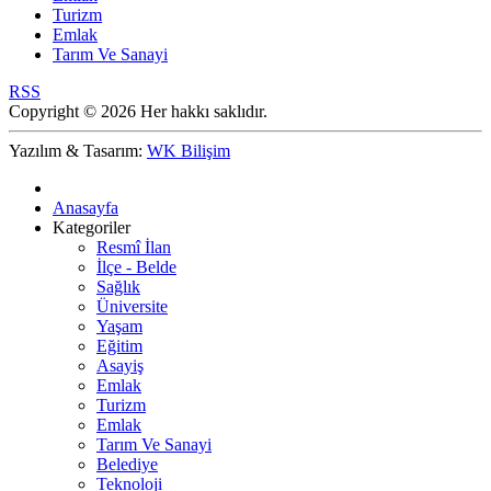
Turizm
Emlak
Tarım Ve Sanayi
RSS
Copyright © 2026 Her hakkı saklıdır.
Yazılım & Tasarım:
WK Bilişim
Anasayfa
Kategoriler
Resmî İlan
İlçe - Belde
Sağlık
Üniversite
Yaşam
Eğitim
Asayiş
Emlak
Turizm
Emlak
Tarım Ve Sanayi
Belediye
Teknoloji