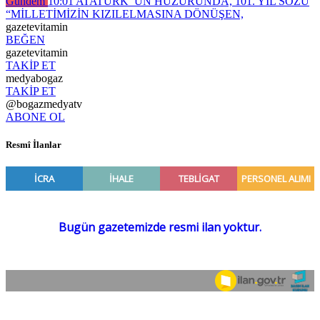
Gündem
10:01
ATATÜRK’ ÜN HUZURUNDA, 101. YIL SÖZÜ
“MİLLETİMİZİN KIZILELMASINA DÖNÜŞEN,
gazetevitamin
BEĞEN
gazetevitamin
TAKİP ET
medyabogaz
TAKİP ET
@bogazmedyatv
ABONE OL
Resmî İlanlar