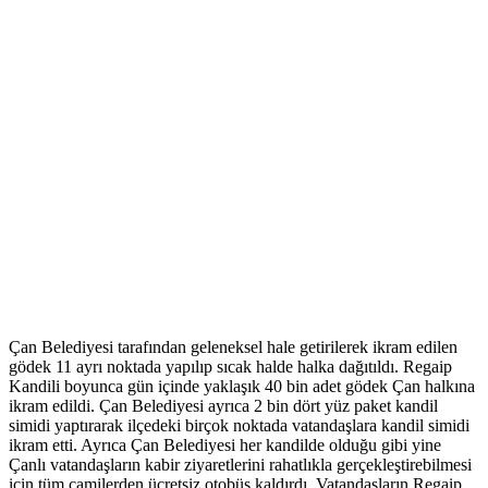
Çan Belediyesi tarafından geleneksel hale getirilerek ikram edilen
gödek 11 ayrı noktada yapılıp sıcak halde halka dağıtıldı. Regaip
Kandili boyunca gün içinde yaklaşık 40 bin adet gödek Çan halkına
ikram edildi. Çan Belediyesi ayrıca 2 bin dört yüz paket kandil
simidi yaptırarak ilçedeki birçok noktada vatandaşlara kandil simidi
ikram etti. Ayrıca Çan Belediyesi her kandilde olduğu gibi yine
Çanlı vatandaşların kabir ziyaretlerini rahatlıkla gerçekleştirebilmesi
için tüm camilerden ücretsiz otobüs kaldırdı. Vatandaşların Regaip