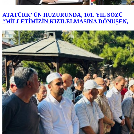
ATATÜRK’ ÜN HUZURUNDA, 101. YIL SÖZÜ
“MİLLETİMİZİN KIZILELMASINA DÖNÜŞEN,