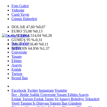
Foto Galeri
Videolar
Canlı Yayın
Günün Haberleri
DOLAR
47,60
%0,07
EURO
55,08
%0,13
G.ALTIN
6.514,04
%0,28
GÜMÜŞ
95
%-0,31
İlçe - Belde
IMKB
13.718,40
%0,11
Sağlık
BITCOIN
64.956
%1,37
Üniversite
Yaşam
Eğitim
Asayiş
Emlak
Turizm
Resmî İlan
Facebook
Twitter
Instagram
Youtube
İlçe - Belde
Sağlık
Üniversite
Yaşam
Eğitim
Asayiş
Emlak
Turizm
Emlak
Tarım Ve Sanayi
Belediye
Teknoloji
Yerel
Tanıtım
İş Dünyası
Yatırım
İlan
Gündem