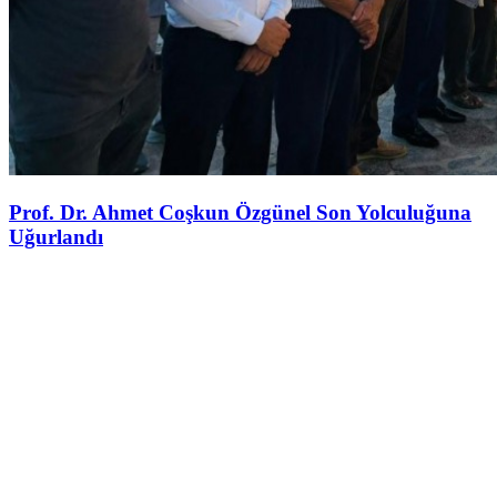
Prof. Dr. Ahmet Coşkun Özgünel Son Yolculuğuna
Uğurlandı