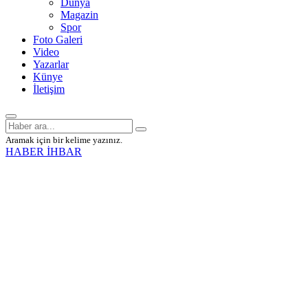
Dünya
Magazin
Spor
Foto Galeri
Video
Yazarlar
Künye
İletişim
Aramak için bir kelime yazınız.
HABER İHBAR