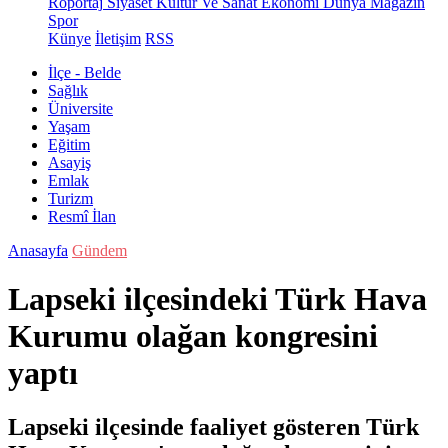
Röportaj
Siyaset
Kültür Ve Sanat
Ekonomi
Dünya
Magazin
Spor
Künye
İletişim
RSS
İlçe - Belde
Sağlık
Üniversite
Yaşam
Eğitim
Asayiş
Emlak
Turizm
Resmî İlan
Anasayfa
Gündem
Lapseki ilçesindeki Türk Hava
Kurumu olağan kongresini
yaptı
Lapseki ilçesinde faaliyet gösteren Türk