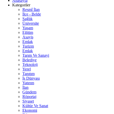
Anasayfa
Kategoriler
Resmî İlan
İlçe - Belde
Sağlık
Üniversite
Yaşam
Eğitim
Asayiş
Emlak
Turizm
Emlak
Tarım Ve Sanayi
Belediye
Teknoloji
Yerel
Tanıtım
İş Dünyası
Yatırım
İlan
Gündem
Röportaj
Siyaset
Kültür Ve Sanat
Ekonomi