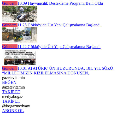
Gündem
10:09
Hayvancılık Destekleme Programı Belli Oldu
Gündem
11:25
Gökköy’de Üst Yapı Çalışmalarına Başlandı
Gündem
11:22
Gökköy’de Üst Yapı Çalışmalarına Başlandı
Gündem
10:01
ATATÜRK’ ÜN HUZURUNDA, 101. YIL SÖZÜ
“MİLLETİMİZİN KIZILELMASINA DÖNÜŞEN,
gazetevitamin
BEĞEN
gazetevitamin
TAKİP ET
medyabogaz
TAKİP ET
@bogazmedyatv
ABONE OL