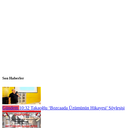
Son Haberler
Gündem
10:32
Takaoğlu ‘Bozcaada Üzümünün Hikayesi’ Söyleşişi