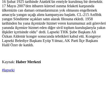
16 Şubat 1925 tarihinde Atatürk'ün emriyle kurulmuş bir dernektir.
17 Mayıs 2007'den itibaren küresel ısınma felaketi karşısında
ülkemizin can damarı ormanlarımızın yok olmasını engellemek
amacıyla yangın uçağı alımı kampanyası başlattı. CL-215 Anfibik
yangın Söndürme uçakları satın alarak filosuna ekledi. 1958
tarihinden bu yana ilçemizde hizmet veren kurumumuz asli görevleri
yanında ilçemize hizmet eden diğer sivil toplum kuruluşlarıyla yakın
ilişkiler içerisinde oldu" dedi. Lapseki THK Şube Başkanı Ali
Özkan Aldemir kongre sonucunda tebrikleri kabul etti. Kongreye
Lapseki Belediye Başkanı Eyüp Yılmaz, AK Parti İlçe Başkanı
Halil Özer de katıldı.
Kaynak:
Haber Merkezi
#lapseki