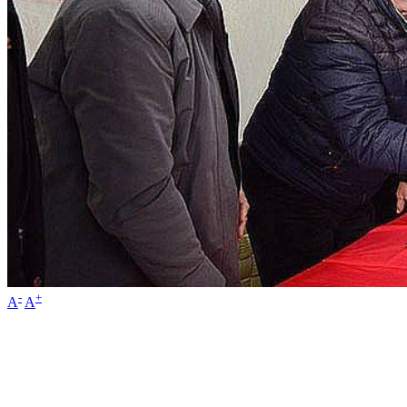
-
+
A
A