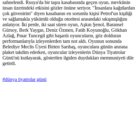
sahnelendi. Rusya'da bir taşra kasabasında geçen oyun, mevkiinin
insan üzerindeki etkisini gözler önüne seriyor. "İnsanlara kağıtlardan
çok güvenirim" diyen kasabanın en sorumlu kişisi Petrof'un kişiliği
ve sağlamakla yükümlü olduğu otoritesi arasındaki sıkışmışlığını
anlatıyor. İki perde, iki saat süren oyun, Aşkın Şenol, Baransel
Gürsoy, Berk Yaygın, Deniz Özmen, Fatih Koyunoğlu, Gökhan
Azlağ, Pınar Tuncegil gibi başarılı oyuncuların, göz dolduran
performanlarıyla izleyenlerden tam not aldı. Oyunun sonunda
Belediye Meclis Üyesi Birten Sarıbaş, oyunculara günün anısına
plaket takdim ederken, oyuncular izleyenlerin Dünya Tiyatrolar
Günü'nü kutlayarak, gösterilen ilgiden duydukları memnuniyeti dile
getirdi.
#dünya tiyatrolar günü