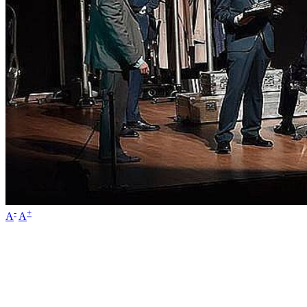
-
+
A
A