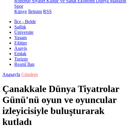
Röportaj
Siyaset
Kültür Ve Sanat
Ekonomi
Dünya
Magazin
Spor
Künye
İletişim
RSS
İlçe - Belde
Sağlık
Üniversite
Yaşam
Eğitim
Asayiş
Emlak
Turizm
Resmî İlan
Anasayfa
Gündem
Çanakkale Dünya Tiyatrolar
Günü'nü oyun ve oyuncular
izleyicisiyle buluşturarak
kutladı