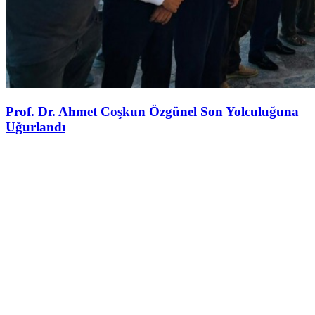
Prof. Dr. Ahmet Coşkun Özgünel Son Yolculuğuna
Uğurlandı