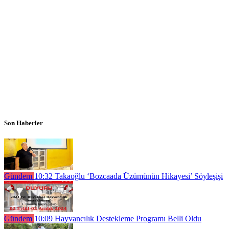
Son Haberler
Gündem
10:32
Takaoğlu ‘Bozcaada Üzümünün Hikayesi’ Söyleşişi
Gündem
10:09
Hayvancılık Destekleme Programı Belli Oldu