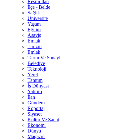
Resmî İlan
İlçe - Belde
Sağlık
Üniversite
Yaşam
Eğitim
Asayiş
Emlak
Turizm
Emlak
Tarım Ve Sanayi
Belediye
Teknoloji
Yerel
Tanıtım
İş Dünyası
Yatırım
İlan
Gündem
Röportaj
Siyaset
Kültür Ve Sanat
Ekonomi
Dünya
Magazin