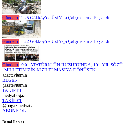
Gündem
11:25
Gökköy’de Üst Yapı Çalışmalarına Başlandı
Gündem
11:22
Gökköy’de Üst Yapı Çalışmalarına Başlandı
Gündem
10:01
ATATÜRK’ ÜN HUZURUNDA, 101. YIL SÖZÜ
“MİLLETİMİZİN KIZILELMASINA DÖNÜŞEN,
gazetevitamin
BEĞEN
gazetevitamin
TAKİP ET
medyabogaz
TAKİP ET
@bogazmedyatv
ABONE OL
Resmî İlanlar