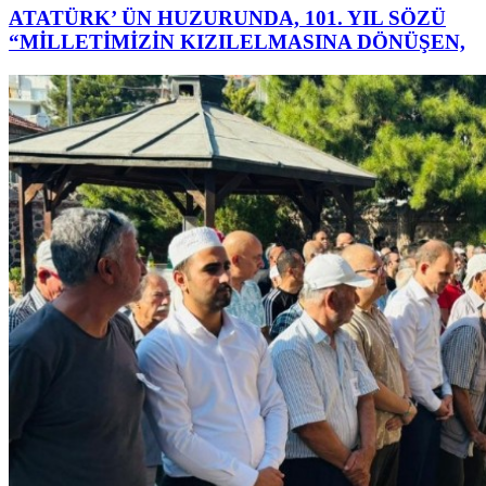
ATATÜRK’ ÜN HUZURUNDA, 101. YIL SÖZÜ
“MİLLETİMİZİN KIZILELMASINA DÖNÜŞEN,