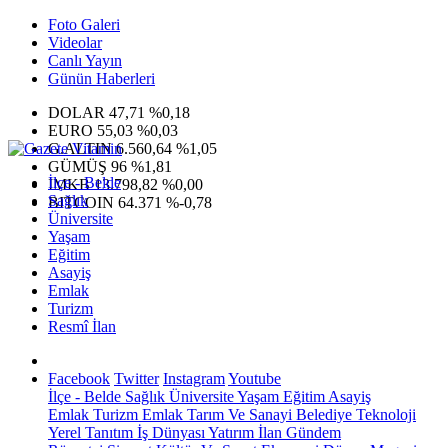
Foto Galeri
Videolar
Canlı Yayın
Günün Haberleri
DOLAR
47,71
%0,18
EURO
55,03
%0,03
G.ALTIN
6.560,64
%1,05
GÜMÜŞ
96
%1,81
İlçe - Belde
IMKB
13.798,82
%0,00
Sağlık
BITCOIN
64.371
%-0,78
Üniversite
Yaşam
Eğitim
Asayiş
Emlak
Turizm
Resmî İlan
Facebook
Twitter
Instagram
Youtube
İlçe - Belde
Sağlık
Üniversite
Yaşam
Eğitim
Asayiş
Emlak
Turizm
Emlak
Tarım Ve Sanayi
Belediye
Teknoloji
Yerel
Tanıtım
İş Dünyası
Yatırım
İlan
Gündem