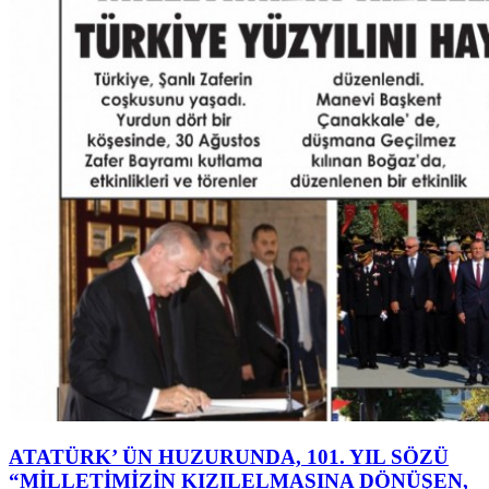
ATATÜRK’ ÜN HUZURUNDA, 101. YIL SÖZÜ
“MİLLETİMİZİN KIZILELMASINA DÖNÜŞEN,