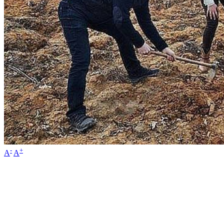
-
+
A
A