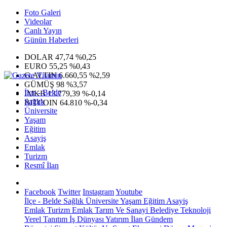
Foto Galeri
Videolar
Canlı Yayın
Günün Haberleri
DOLAR
47,74
%0,25
EURO
55,25
%0,43
G.ALTIN
6.660,55
%2,59
GÜMÜŞ
98
%3,57
İlçe - Belde
IMKB
13.779,39
%-0,14
Sağlık
BITCOIN
64.810
%-0,34
Üniversite
Yaşam
Eğitim
Asayiş
Emlak
Turizm
Resmî İlan
Facebook
Twitter
Instagram
Youtube
İlçe - Belde
Sağlık
Üniversite
Yaşam
Eğitim
Asayiş
Emlak
Turizm
Emlak
Tarım Ve Sanayi
Belediye
Teknoloji
Yerel
Tanıtım
İş Dünyası
Yatırım
İlan
Gündem