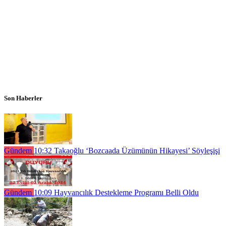
Son Haberler
Gündem
10:32
Takaoğlu ‘Bozcaada Üzümünün Hikayesi’ Söyleşişi
Gündem
10:09
Hayvancılık Destekleme Programı Belli Oldu