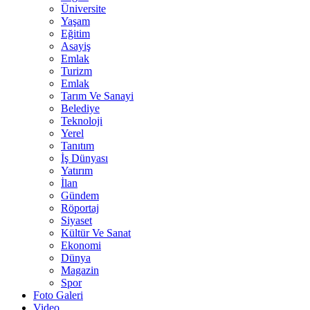
Üniversite
Yaşam
Eğitim
Asayiş
Emlak
Turizm
Emlak
Tarım Ve Sanayi
Belediye
Teknoloji
Yerel
Tanıtım
İş Dünyası
Yatırım
İlan
Gündem
Röportaj
Siyaset
Kültür Ve Sanat
Ekonomi
Dünya
Magazin
Spor
Foto Galeri
Video