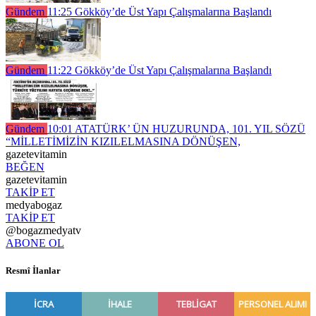
Gündem
11:25
Gökköy’de Üst Yapı Çalışmalarına Başlandı
Gündem
11:22
Gökköy’de Üst Yapı Çalışmalarına Başlandı
Gündem
10:01
ATATÜRK’ ÜN HUZURUNDA, 101. YIL SÖZÜ
“MİLLETİMİZİN KIZILELMASINA DÖNÜŞEN,
gazetevitamin
BEĞEN
gazetevitamin
TAKİP ET
medyabogaz
TAKİP ET
@bogazmedyatv
ABONE OL
Resmî İlanlar