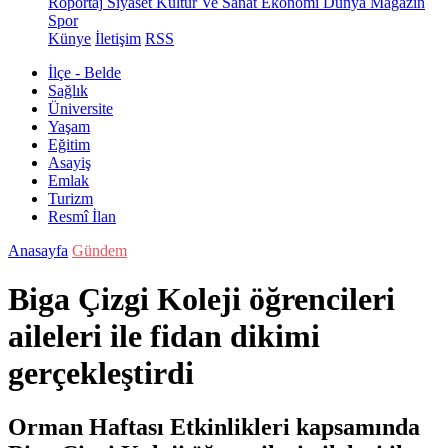
Röportaj
Siyaset
Kültür Ve Sanat
Ekonomi
Dünya
Magazin
Spor
Künye
İletişim
RSS
İlçe - Belde
Sağlık
Üniversite
Yaşam
Eğitim
Asayiş
Emlak
Turizm
Resmî İlan
Anasayfa
Gündem
Biga Çizgi Koleji öğrencileri
aileleri ile fidan dikimi
gerçekleştirdi
Orman Haftası Etkinlikleri kapsamında