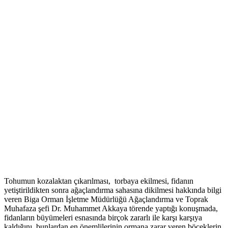
Tohumun kozalaktan çıkarılması, torbaya ekilmesi, fidanın
yetiştirildikten sonra ağaçlandırma sahasına dikilmesi hakkında bilgi
veren Biga Orman İşletme Müdürlüğü Ağaçlandırma ve Toprak
Muhafaza şefi Dr. Muhammet Akkaya törende yaptığı konuşmada,
fidanların büyümeleri esnasında birçok zararlı ile karşı karşıya
kaldığını, bunlardan en önemlilerinin ormana zarar veren böceklerin