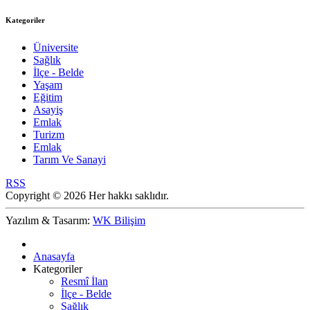
Kategoriler
Üniversite
Sağlık
İlçe - Belde
Yaşam
Eğitim
Asayiş
Emlak
Turizm
Emlak
Tarım Ve Sanayi
RSS
Copyright © 2026 Her hakkı saklıdır.
Yazılım & Tasarım:
WK Bilişim
Anasayfa
Kategoriler
Resmî İlan
İlçe - Belde
Sağlık