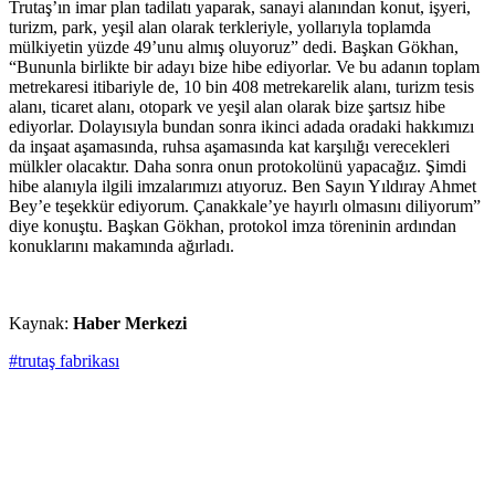
Trutaş’ın imar plan tadilatı yaparak, sanayi alanından konut, işyeri,
turizm, park, yeşil alan olarak terkleriyle, yollarıyla toplamda
mülkiyetin yüzde 49’unu almış oluyoruz” dedi. Başkan Gökhan,
“Bununla birlikte bir adayı bize hibe ediyorlar. Ve bu adanın toplam
metrekaresi itibariyle de, 10 bin 408 metrekarelik alanı, turizm tesis
alanı, ticaret alanı, otopark ve yeşil alan olarak bize şartsız hibe
ediyorlar. Dolayısıyla bundan sonra ikinci adada oradaki hakkımızı
da inşaat aşamasında, ruhsa aşamasında kat karşılığı verecekleri
mülkler olacaktır. Daha sonra onun protokolünü yapacağız. Şimdi
hibe alanıyla ilgili imzalarımızı atıyoruz. Ben Sayın Yıldıray Ahmet
Bey’e teşekkür ediyorum. Çanakkale’ye hayırlı olmasını diliyorum”
diye konuştu. Başkan Gökhan, protokol imza töreninin ardından
konuklarını makamında ağırladı.
Kaynak:
Haber Merkezi
#trutaş fabrikası