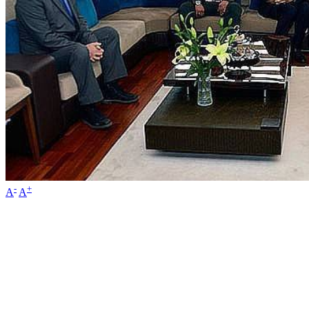
-
+
A
A