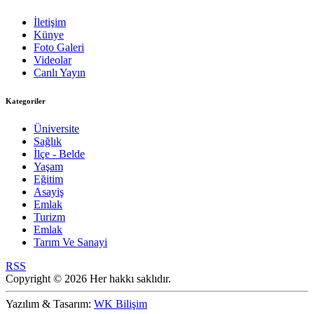
İletişim
Künye
Foto Galeri
Videolar
Canlı Yayın
Kategoriler
Üniversite
Sağlık
İlçe - Belde
Yaşam
Eğitim
Asayiş
Emlak
Turizm
Emlak
Tarım Ve Sanayi
RSS
Copyright © 2026 Her hakkı saklıdır.
Yazılım & Tasarım:
WK Bilişim