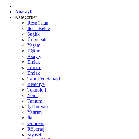
Anasayfa
Kategoriler
Resmî İlan
İlçe - Belde
Sağlık
Üniversite
Yaşam
Eğitim
Asayiş
Emlak
Turizm
Emlak
Tarım Ve Sanayi
Belediye
Teknoloji
Yerel
Tanıtım
İş Dünyası
Yatırım
İlan
Gündem
Röportaj
Siyaset