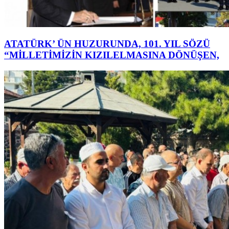
ATATÜRK’ ÜN HUZURUNDA, 101. YIL SÖZÜ
“MİLLETİMİZİN KIZILELMASINA DÖNÜŞEN,