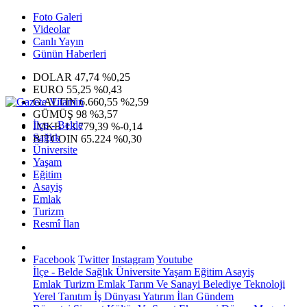
Foto Galeri
Videolar
Canlı Yayın
Günün Haberleri
DOLAR
47,74
%0,25
EURO
55,25
%0,43
G.ALTIN
6.660,55
%2,59
GÜMÜŞ
98
%3,57
İlçe - Belde
IMKB
13.779,39
%-0,14
Sağlık
BITCOIN
65.224
%0,30
Üniversite
Yaşam
Eğitim
Asayiş
Emlak
Turizm
Resmî İlan
Facebook
Twitter
Instagram
Youtube
İlçe - Belde
Sağlık
Üniversite
Yaşam
Eğitim
Asayiş
Emlak
Turizm
Emlak
Tarım Ve Sanayi
Belediye
Teknoloji
Yerel
Tanıtım
İş Dünyası
Yatırım
İlan
Gündem