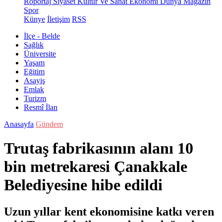
Röportaj
Siyaset
Kültür Ve Sanat
Ekonomi
Dünya
Magazin
Spor
Künye
İletişim
RSS
İlçe - Belde
Sağlık
Üniversite
Yaşam
Eğitim
Asayiş
Emlak
Turizm
Resmî İlan
Anasayfa
Gündem
Trutaş fabrikasının alanı 10
bin metrekaresi Çanakkale
Belediyesine hibe edildi
Uzun yıllar kent ekonomisine katkı veren