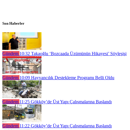
Son Haberler
Gündem
10:32
Takaoğlu ‘Bozcaada Üzümünün Hikayesi’ Söyleşişi
Gündem
10:09
Hayvancılık Destekleme Programı Belli Oldu
Gündem
11:25
Gökköy’de Üst Yapı Çalışmalarına Başlandı
Gündem
11:22
Gökköy’de Üst Yapı Çalışmalarına Başlandı