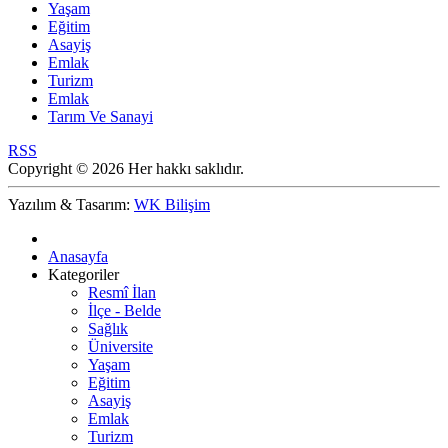
Yaşam
Eğitim
Asayiş
Emlak
Turizm
Emlak
Tarım Ve Sanayi
RSS
Copyright © 2026 Her hakkı saklıdır.
Yazılım & Tasarım:
WK Bilişim
Anasayfa
Kategoriler
Resmî İlan
İlçe - Belde
Sağlık
Üniversite
Yaşam
Eğitim
Asayiş
Emlak
Turizm