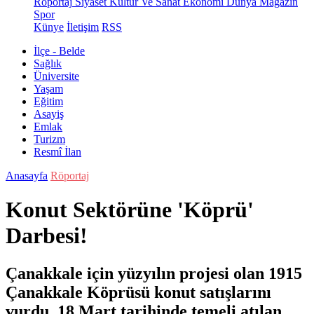
Röportaj
Siyaset
Kültür Ve Sanat
Ekonomi
Dünya
Magazin
Spor
Künye
İletişim
RSS
İlçe - Belde
Sağlık
Üniversite
Yaşam
Eğitim
Asayiş
Emlak
Turizm
Resmî İlan
Anasayfa
Röportaj
Konut Sektörüne 'Köprü'
Darbesi!
Çanakkale için yüzyılın projesi olan 1915
Çanakkale Köprüsü konut satışlarını
vurdu. 18 Mart tarihinde temeli atılan