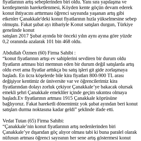
fiyatlarının artış sebeplerinden biri oldu. Yanı sıra yapılaşma ve
kentleşmenin hareketlenmesi, Köyden kente göçün devam ederek
konut ihtiyacını arttırması öğrenci sayısında yaşanan artış gibi
etkenler Çanakkale'deki konut fiyatlarının hızla yükselmesine sebep
olmuştu. Fakat şubat ayı itibariyle Konut satışları durgun, Türkiye
genelinde konut
satışları 2017 Şubat ayında bir önceki yılın aynı ayına göre yüzde
0,2 oranında azalarak 101 bin 468 oldu.
Abdullah Özmen (60) Firma Sahibi :
“konut fiyatlarının artışı ev sahiplerini sevdiren bir durum oldu
fiyatların artması bizi memnun eden bir durum değil satışlarda artış
oldu evet ama fiyatlar arttıkça bu satış işleri git gide zorlaşmaya
başladı. En ücra köşelerde bile kira fiyatları 800-900 TL arası
değişiyor kentimiz de üniversite var ve öğrencilerimiz kira
fiyatlarından dolayı zorluk çekiyor Çanakkale’ye bakacak olursak
emekli şehri Çanakkale emekliler içinde geçim sıkıntısı olmaya
başladı.Ev fiyatlarının artması 1915 Çanakkale köprüsüne
bağlıyoruz. Fakat hareketli dönemimiz yok şubat ayından beri konut
satışları durma noktasına kadar geldi” şeklinde ifade etti.
Vedat Tutan (65) Firma Sahibi:
“Çanakkale’nin konut fiyatlarının artış nedenlerinden biri
Çanakkale’ye dışarıdan göç alıyor olması tabi ki buna paralel olarak
nüfusun artması öğrenci sayısının her sene artış göstermesi konut