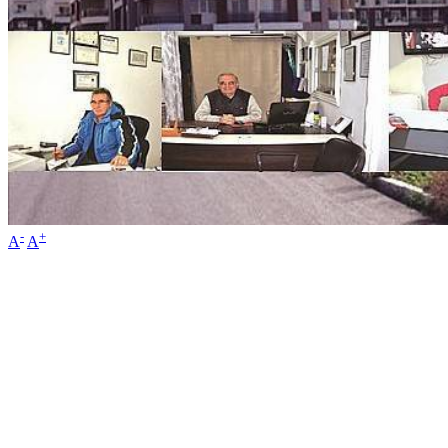
-
+
A
A