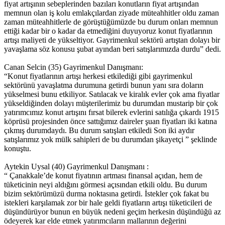
fiyat artışının sebeplerinden bazıları konutların fiyat artışından
memnun olan iş kolu emlakçılardan ziyade müteahhitler oldu zaman
zaman müteahhitlerle de görüştüğümüzde bu durum onları memnun
ettiği kadar bir o kadar da etmediğini duyuyoruz konut fiyatlarının
artışı maliyeti de yükseltiyor. Gayrimenkul sektörü artıştan dolayı bir
yavaşlama söz konusu şubat ayından beri satışlarımızda durdu” dedi.
Canan Selcin (35) Gayrimenkul Danışmanı:
“Konut fiyatlarının artışı herkesi etkilediği gibi gayrimenkul
sektörünü yavaşlatma durumuna getirdi bunun yanı sıra doların
yükselmesi bunu etkiliyor. Satılacak ve kiralık evler çok ama fiyatlar
yükseldiğinden dolayı müşterilerimiz bu durumdan mustarip bir çok
yatırımcımız konut artışını fırsat bilerek evlerini satılığa çıkardı 1915
köprüsü projesinden önce sattığımız daireler şuan fiyatları iki katına
çıkmış durumdaydı. Bu durum satışları etkiledi Son iki aydır
satışlarımız yok mülk sahipleri de bu durumdan şikayetçi ” şeklinde
konuştu.
Aytekin Uysal (40) Gayrimenkul Danışmanı :
“ Çanakkale’de konut fiyatının artması finansal açıdan, hem de
tüketicinin neyi aldığını görmesi açısından etkili oldu. Bu durum
bizim sektörümüzü durma noktasına getirdi. İstekler çok fakat bu
istekleri karşılamak zor bir hale geldi fiyatların artışı tüketicileri de
düşündürüyor bunun en büyük nedeni geçim herkesin düşündüğü az
ödeyerek kar elde etmek yatırımcıların mallarının değerini