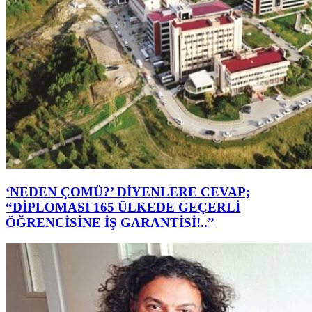
‘NEDEN ÇOMÜ?’ DİYENLERE CEVAP;
“DİPLOMASI 165 ÜLKEDE GEÇERLİ
ÖĞRENCİSİNE İŞ GARANTİSİ!..”