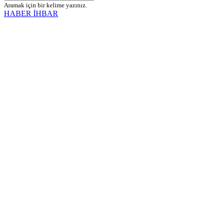
Aramak için bir kelime yazınız.
HABER İHBAR