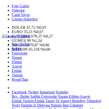
Foto Galeri
Videolar
Canlı Yayın
Günün Haberleri
DOLAR
47,72
%0,03
EURO
55,23
%0,07
G.ALTIN
6.678,25
%0,27
GÜMÜŞ
99
%1,24
İlçe - Belde
IMKB
13.870,87
%0,66
Sağlık
BITCOIN
65.218
%0,60
Üniversite
Yaşam
Eğitim
Asayiş
Emlak
Turizm
Resmî İlan
Facebook
Twitter
Instagram
Youtube
İlçe - Belde
Sağlık
Üniversite
Yaşam
Eğitim
Asayiş
Emlak
Turizm
Emlak
Tarım Ve Sanayi
Belediye
Teknoloji
Yerel
Tanıtım
İş Dünyası
Yatırım
İlan
Gündem