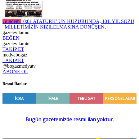
Gündem
10:01
ATATÜRK’ ÜN HUZURUNDA, 101. YIL SÖZÜ
“MİLLETİMİZİN KIZILELMASINA DÖNÜŞEN,
gazetevitamin
BEĞEN
gazetevitamin
TAKİP ET
medyabogaz
TAKİP ET
@bogazmedyatv
ABONE OL
Resmî İlanlar