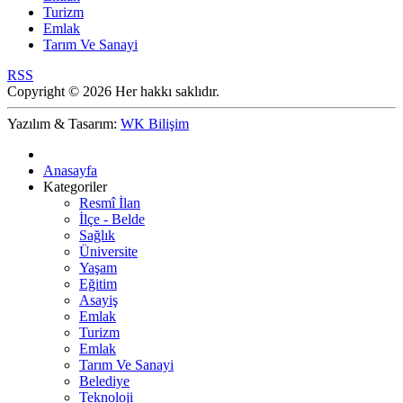
Turizm
Emlak
Tarım Ve Sanayi
RSS
Copyright © 2026 Her hakkı saklıdır.
Yazılım & Tasarım:
WK Bilişim
Anasayfa
Kategoriler
Resmî İlan
İlçe - Belde
Sağlık
Üniversite
Yaşam
Eğitim
Asayiş
Emlak
Turizm
Emlak
Tarım Ve Sanayi
Belediye
Teknoloji