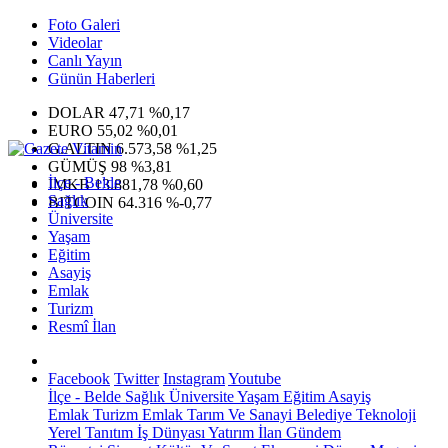
Foto Galeri
Videolar
Canlı Yayın
Günün Haberleri
DOLAR
47,71
%0,17
EURO
55,02
%0,01
G.ALTIN
6.573,58
%1,25
GÜMÜŞ
98
%3,81
İlçe - Belde
IMKB
13.881,78
%0,60
Sağlık
BITCOIN
64.316
%-0,77
Üniversite
Yaşam
Eğitim
Asayiş
Emlak
Turizm
Resmî İlan
Facebook
Twitter
Instagram
Youtube
İlçe - Belde
Sağlık
Üniversite
Yaşam
Eğitim
Asayiş
Emlak
Turizm
Emlak
Tarım Ve Sanayi
Belediye
Teknoloji
Yerel
Tanıtım
İş Dünyası
Yatırım
İlan
Gündem