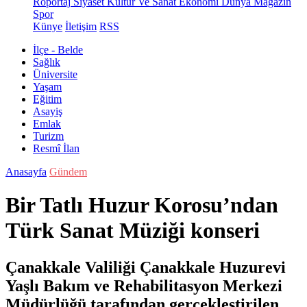
Röportaj
Siyaset
Kültür Ve Sanat
Ekonomi
Dünya
Magazin
Spor
Künye
İletişim
RSS
İlçe - Belde
Sağlık
Üniversite
Yaşam
Eğitim
Asayiş
Emlak
Turizm
Resmî İlan
Anasayfa
Gündem
Bir Tatlı Huzur Korosu’ndan
Türk Sanat Müziği konseri
Çanakkale Valiliği Çanakkale Huzurevi
Yaşlı Bakım ve Rehabilitasyon Merkezi
Müdürlüğü tarafından gerçekleştirilen