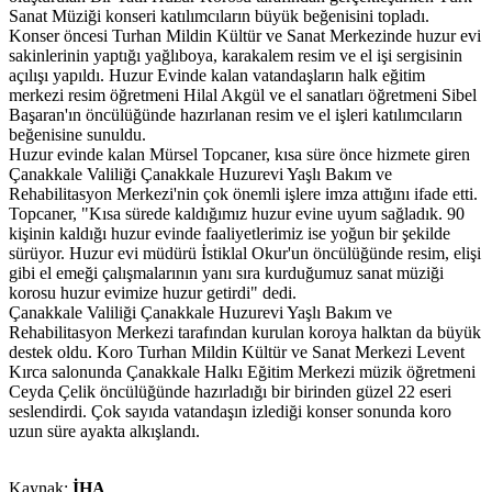
Sanat Müziği konseri katılımcıların büyük beğenisini topladı.
Konser öncesi Turhan Mildin Kültür ve Sanat Merkezinde huzur evi
sakinlerinin yaptığı yağlıboya, karakalem resim ve el işi sergisinin
açılışı yapıldı. Huzur Evinde kalan vatandaşların halk eğitim
merkezi resim öğretmeni Hilal Akgül ve el sanatları öğretmeni Sibel
Başaran'ın öncülüğünde hazırlanan resim ve el işleri katılımcıların
beğenisine sunuldu.
Huzur evinde kalan Mürsel Topcaner, kısa süre önce hizmete giren
Çanakkale Valiliği Çanakkale Huzurevi Yaşlı Bakım ve
Rehabilitasyon Merkezi'nin çok önemli işlere imza attığını ifade etti.
Topcaner, "Kısa sürede kaldığımız huzur evine uyum sağladık. 90
kişinin kaldığı huzur evinde faaliyetlerimiz ise yoğun bir şekilde
sürüyor. Huzur evi müdürü İstiklal Okur'un öncülüğünde resim, elişi
gibi el emeği çalışmalarının yanı sıra kurduğumuz sanat müziği
korosu huzur evimize huzur getirdi" dedi.
Çanakkale Valiliği Çanakkale Huzurevi Yaşlı Bakım ve
Rehabilitasyon Merkezi tarafından kurulan koroya halktan da büyük
destek oldu. Koro Turhan Mildin Kültür ve Sanat Merkezi Levent
Kırca salonunda Çanakkale Halkı Eğitim Merkezi müzik öğretmeni
Ceyda Çelik öncülüğünde hazırladığı bir birinden güzel 22 eseri
seslendirdi. Çok sayıda vatandaşın izlediği konser sonunda koro
uzun süre ayakta alkışlandı.
Kaynak:
İHA