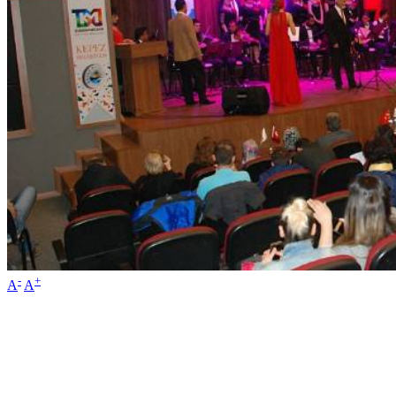
-
+
A
A