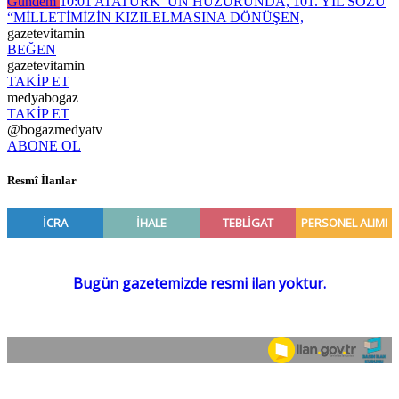
Gündem
10:01
ATATÜRK’ ÜN HUZURUNDA, 101. YIL SÖZÜ
“MİLLETİMİZİN KIZILELMASINA DÖNÜŞEN,
gazetevitamin
BEĞEN
gazetevitamin
TAKİP ET
medyabogaz
TAKİP ET
@bogazmedyatv
ABONE OL
Resmî İlanlar