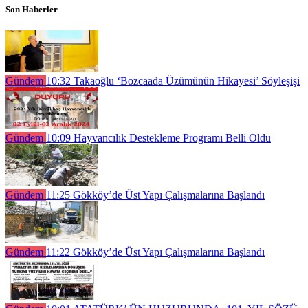
Son Haberler
Gündem
10:32
Takaoğlu ‘Bozcaada Üzümünün Hikayesi’ Söyleşişi
Gündem
10:09
Hayvancılık Destekleme Programı Belli Oldu
Gündem
11:25
Gökköy’de Üst Yapı Çalışmalarına Başlandı
Gündem
11:22
Gökköy’de Üst Yapı Çalışmalarına Başlandı