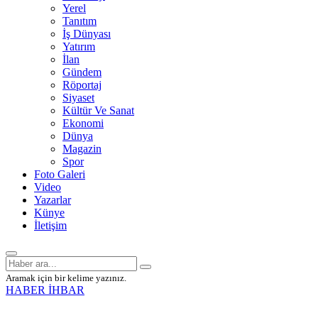
Yerel
Tanıtım
İş Dünyası
Yatırım
İlan
Gündem
Röportaj
Siyaset
Kültür Ve Sanat
Ekonomi
Dünya
Magazin
Spor
Foto Galeri
Video
Yazarlar
Künye
İletişim
Aramak için bir kelime yazınız.
HABER İHBAR