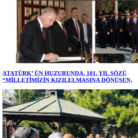
ATATÜRK’ ÜN HUZURUNDA, 101. YIL SÖZÜ
“MİLLETİMİZİN KIZILELMASINA DÖNÜŞEN,