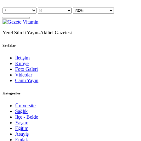
Yerel Süreli Yayın-Aktüel Gazetesi
Sayfalar
İletişim
Künye
Foto Galeri
Videolar
Canlı Yayın
Kategoriler
Üniversite
Sağlık
İlçe - Belde
Yaşam
Eğitim
Asayiş
Emlak