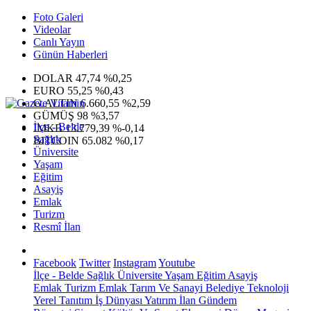
Foto Galeri
Videolar
Canlı Yayın
Günün Haberleri
DOLAR
47,74
%0,25
EURO
55,25
%0,43
G.ALTIN
6.660,55
%2,59
GÜMÜŞ
98
%3,57
İlçe - Belde
IMKB
13.779,39
%-0,14
Sağlık
BITCOIN
65.082
%0,17
Üniversite
Yaşam
Eğitim
Asayiş
Emlak
Turizm
Resmî İlan
Facebook
Twitter
Instagram
Youtube
İlçe - Belde
Sağlık
Üniversite
Yaşam
Eğitim
Asayiş
Emlak
Turizm
Emlak
Tarım Ve Sanayi
Belediye
Teknoloji
Yerel
Tanıtım
İş Dünyası
Yatırım
İlan
Gündem