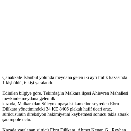
Çanakkale-İstanbul yolunda meydana gelen iki ayrı trafik kazasında
1 kişi öldü, 6 kişi yaralandı.
Edinilen bilgiye göre, Tekirdağ'ın Malkara ilçesi Ahievren Mahallesi
mevkinde meydana gelen ilk
kazada, Malkara'dan Süleymanpaşa istikametine seyreden Ebru
Dilikara yönetimindeki 34 KE 8406 plakalı hafif ticari araç,
sürücüsünün direksiyon hakimiyetini kaybetmesi sonucu takla atarak
şarampole uçtu.
Kazada yaralanan sürücü Ebru Dilikara, Ahmet Kenan G., Reyhan