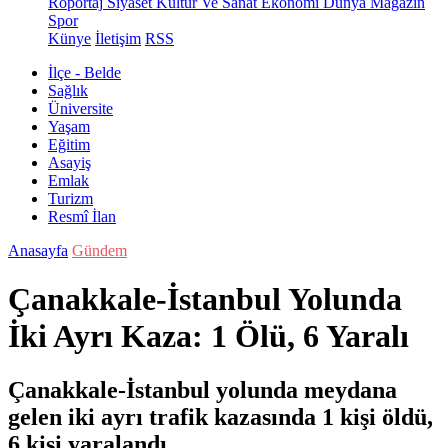
Röportaj
Siyaset
Kültür Ve Sanat
Ekonomi
Dünya
Magazin
Spor
Künye
İletişim
RSS
İlçe - Belde
Sağlık
Üniversite
Yaşam
Eğitim
Asayiş
Emlak
Turizm
Resmî İlan
Anasayfa
Gündem
Çanakkale-İstanbul Yolunda
İki Ayrı Kaza: 1 Ölü, 6 Yaralı
Çanakkale-İstanbul yolunda meydana
gelen iki ayrı trafik kazasında 1 kişi öldü,
6 kişi yaralandı.