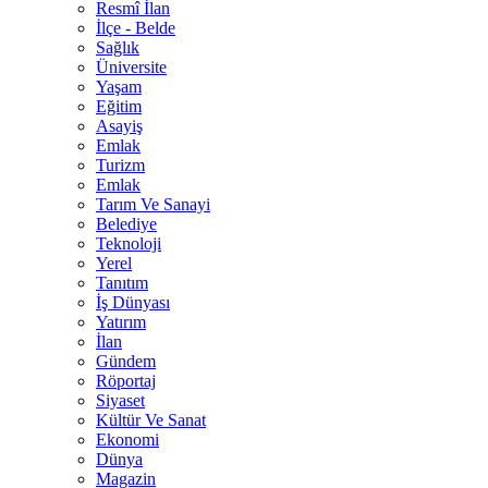
Resmî İlan
İlçe - Belde
Sağlık
Üniversite
Yaşam
Eğitim
Asayiş
Emlak
Turizm
Emlak
Tarım Ve Sanayi
Belediye
Teknoloji
Yerel
Tanıtım
İş Dünyası
Yatırım
İlan
Gündem
Röportaj
Siyaset
Kültür Ve Sanat
Ekonomi
Dünya
Magazin