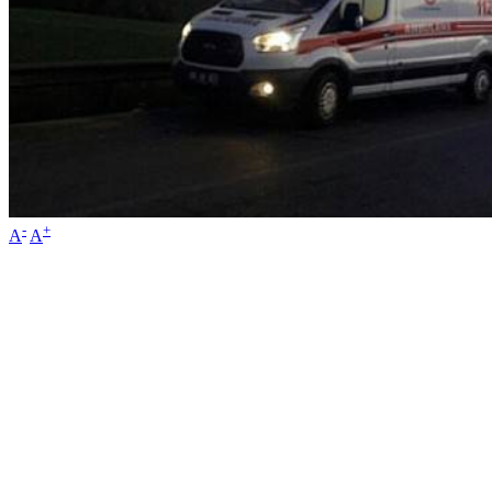
-
+
A
A