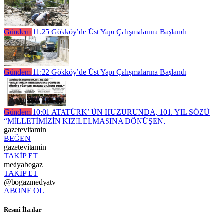
Gündem
11:25
Gökköy’de Üst Yapı Çalışmalarına Başlandı
Gündem
11:22
Gökköy’de Üst Yapı Çalışmalarına Başlandı
Gündem
10:01
ATATÜRK’ ÜN HUZURUNDA, 101. YIL SÖZÜ
“MİLLETİMİZİN KIZILELMASINA DÖNÜŞEN,
gazetevitamin
BEĞEN
gazetevitamin
TAKİP ET
medyabogaz
TAKİP ET
@bogazmedyatv
ABONE OL
Resmî İlanlar