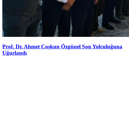
Prof. Dr. Ahmet Coşkun Özgünel Son Yolculuğuna
Uğurlandı