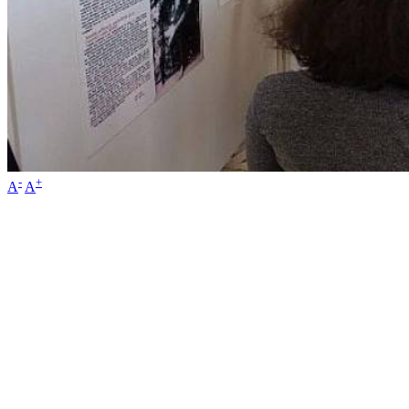
-
+
A
A