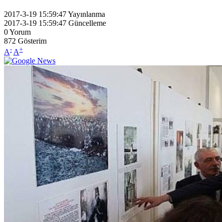
2017-3-19 15:59:47
Yayınlanma
2017-3-19 15:59:47
Güncelleme
0
Yorum
872
Gösterim
-
+
A
A