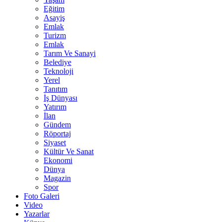
Eğitim
Asayiş
Emlak
Turizm
Emlak
Tarım Ve Sanayi
Belediye
Teknoloji
Yerel
Tanıtım
İş Dünyası
Yatırım
İlan
Gündem
Röportaj
Siyaset
Kültür Ve Sanat
Ekonomi
Dünya
Magazin
Spor
Foto Galeri
Video
Yazarlar