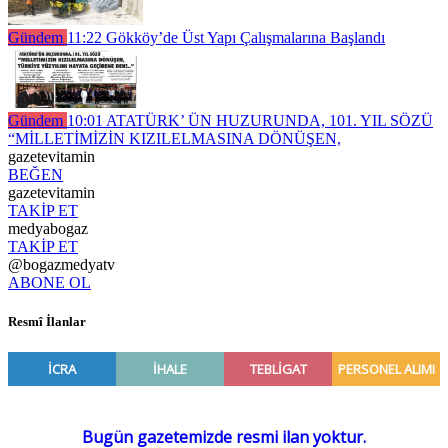
Gündem
11:22
Gökköy’de Üst Yapı Çalışmalarına Başlandı
Gündem
10:01
ATATÜRK’ ÜN HUZURUNDA, 101. YIL SÖZÜ
“MİLLETİMİZİN KIZILELMASINA DÖNÜŞEN,
gazetevitamin
BEĞEN
gazetevitamin
TAKİP ET
medyabogaz
TAKİP ET
@bogazmedyatv
ABONE OL
Resmî İlanlar