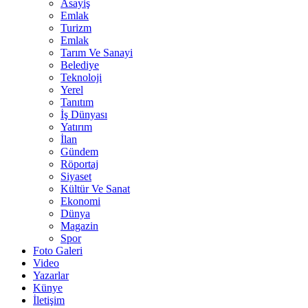
Asayiş
Emlak
Turizm
Emlak
Tarım Ve Sanayi
Belediye
Teknoloji
Yerel
Tanıtım
İş Dünyası
Yatırım
İlan
Gündem
Röportaj
Siyaset
Kültür Ve Sanat
Ekonomi
Dünya
Magazin
Spor
Foto Galeri
Video
Yazarlar
Künye
İletişim