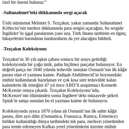
özel bir önemi bulunur.”
-Sultanahmet’teki dükkanında sergi açacak
Ünlü nümismat Mehmet S. Tezçakın, yakın zamanda Sultanahmet
Köftecisi’nin merkez dükkanında para sergisi açacağını, bu sergide
İngilizler’in işgal paralarının yanı sıra, Türk finans tarihinin en ilginç
hikayelerini barındıran banknotların da yer alacağını bildirdi.
-Tezçakın Koleksiyonu
Tezçakın’ın 30 yılı aşkın çabası sonucu bir araya getirdiği
koleksiyonda bir çoğu ünik, paha biçilmez parçalar bulunuyor. En
değerli parça ise 1840 yılında tedavüle sunulan Osmanlı’nın ilk kâğıt
parası olan el yazması kaime. Padişah Abdülmecid’in boynundaki
mühür kullanılarak hazırlanan ve çok kısa süre tedavülde kalan
kaimelerin ilk örneğini 47 yıl önce ABD’li araştırmacı Kenneth
McKenzie ortaya çıkardı. Tezçakın Koleksiyonu’nda,
McKenzei’nin ölümünden sonra İngiltere’deki müzayede şirketi
Spink’te satışa sunulan bu el yazması kaime de bulunuyor.
Koleksiyonda ayrıca 1870 yılına ait Osmanlı’nın ilk sahte kâğıt
parası, dört ayrı dilin (Osmanlıca, Fransızca, Rumca, Ermenice)
birlikte kullanıldığı dünya tarihindeki tek para, merkezi yönetimden
para temin edemeyen Kafkas yerel yönetimlerin üzerine mühür