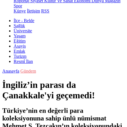
Röportaj
Siyaset
Kültür Ve Sanat
Ekonomi
Dünya
Magazin
Spor
Künye
İletişim
RSS
İlçe - Belde
Sağlık
Üniversite
Yaşam
Eğitim
Asayiş
Emlak
Turizm
Resmî İlan
Anasayfa
Gündem
İngiliz’in parası da
Çanakkale'yi geçemedi!
Türkiye’nin en değerli para
koleksiyonuna sahip ünlü nümismat
Mehmet S. Tezçakın’ın koleksiyonundaki