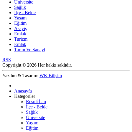
Üniversite
Sağlık
İlçe - Belde
Yaşam
Eğitim
Asayiş
Emlak
Turizm
Emlak
Tarım Ve Sanayi
RSS
Copyright © 2026 Her hakkı saklıdır.
Yazılım & Tasarım:
WK Bilişim
Anasayfa
Kategoriler
Resmî İlan
İlçe - Belde
Sağlık
Üniversite
Yaşam
Eğitim