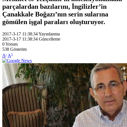
parçalardan bazılarını, İngilizler’in
Çanakkale Boğazı’nın serin sularına
gömülen işgal paraları oluşturuyor.
2017-3-17 11:38:34
Yayınlanma
2017-3-17 11:38:34
Güncelleme
0
Yorum
538
Gösterim
-
+
A
A