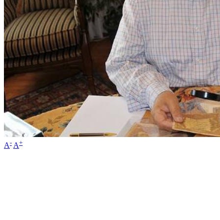
-
+
A
A