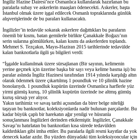
İngiliz Hazine Dairesi’nce Osmanlıca kullanılarak hazırlanan bu
paralarla subay ve askerlerin maaşları ödenecekti. Askerler, başta
İstanbul olmak üzere işgal edilecek Osmanlı topraklarında günlük
alışverişlerinde de bu paraları kullanacaktı.
İngilizler’in tedavüle sokarak askerlere dağıttıkları bu paraların
önemli bir kısmı, batan gemilerle birlikte Çanakkale Boğazı’nın
serin sularına gömülürken, kalan kısmı da askerlerden toplandı.
Mehmet S. Tezçakın, Mayıs-Haziran 2015 tarihlerinde tedavülde
kalan banknotlarla ilgili şu bilgileri verdi:
“İşgalde kullanılmak üzere sürsajlanan (Bir sayının, kelimenin
yerine geçmek için üzerine başka bir sayı veya kelime basma işi) bu
paralar aslında İngiliz Hazinesi tarafından 1914 yılında karşılığı altın
olarak ödenmek üzere çıkartılmış 1 poundluk ve 10 şilinlik hazine
bonolarıydı. 1 poundluk kupürün üzerinde Osmanlıca harflerle yüz
yirmi gümüş kuruş, 10 şilinlik kupürün üzerinde ise altmış gümüş
kuruş sürsajı yer alıyor.
Yakın tarihimiz ve savaş tarihi açısından da birer belge niteliği
taşıyan bu banknotlar, koleksiyonlarda nadir bulunan parçalardır. Bu
kadar büyük çaplı bir harekatın ağır yenilgi ve hüsranla
sonuçlanması İngilizleri derinden etkilemiştir. İngilizler, Çanakkale
Savaşı’nı hatırlatan bu banknotları kısa sürede tedavülden
kaldırdıkları gibi imha ettiler. Bu paralarla ilgili resmi kayıtlar da yok
denecek kadar azdır. Bu yüzden dünyadaki tüm koleksiyoncular için