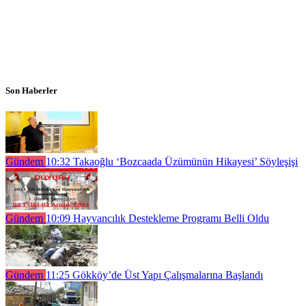
Son Haberler
Gündem
10:32
Takaoğlu ‘Bozcaada Üzümünün Hikayesi’ Söyleşişi
Gündem
10:09
Hayvancılık Destekleme Programı Belli Oldu
Gündem
11:25
Gökköy’de Üst Yapı Çalışmalarına Başlandı