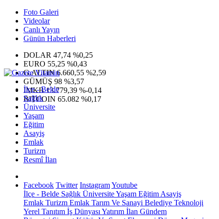
Foto Galeri
Videolar
Canlı Yayın
Günün Haberleri
DOLAR
47,74
%0,25
EURO
55,25
%0,43
G.ALTIN
6.660,55
%2,59
GÜMÜŞ
98
%3,57
İlçe - Belde
IMKB
13.779,39
%-0,14
Sağlık
BITCOIN
65.082
%0,17
Üniversite
Yaşam
Eğitim
Asayiş
Emlak
Turizm
Resmî İlan
Facebook
Twitter
Instagram
Youtube
İlçe - Belde
Sağlık
Üniversite
Yaşam
Eğitim
Asayiş
Emlak
Turizm
Emlak
Tarım Ve Sanayi
Belediye
Teknoloji
Yerel
Tanıtım
İş Dünyası
Yatırım
İlan
Gündem