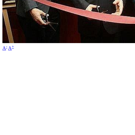
-
+
A
A