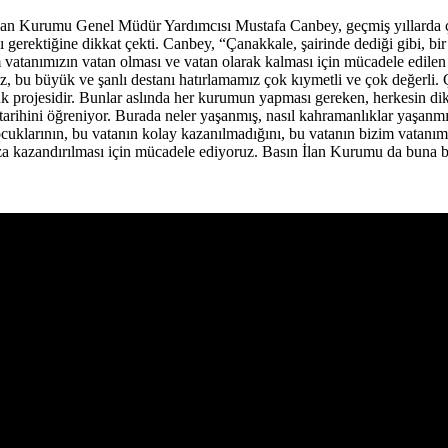
an Kurumu Genel Müdür Yardımcısı Mustafa Canbey, geçmiş yıllarda çeşi
ı gerektiğine dikkat çekti. Canbey, “Çanakkale, şairinde dediği gibi, bir 
im vatanımızın vatan olması ve vatan olarak kalması için mücadele edil
bu büyük ve şanlı destanı hatırlamamız çok kıymetli ve çok değerli. Çün
luluk projesidir. Bunlar aslında her kurumun yapması gereken, herkesin d
 tarihini öğreniyor. Burada neler yaşanmış, nasıl kahramanlıklar yaşanmı
ocuklarının, bu vatanın kolay kazanılmadığını, bu vatanın bizim vatanı
mıza kazandırılması için mücadele ediyoruz. Basın İlan Kurumu da buna b