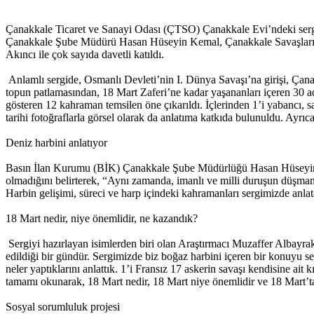
Çanakkale Ticaret ve Sanayi Odası (ÇTSO) Çanakkale Evi’ndeki sergi
Çanakkale Şube Müdürü Hasan Hüseyin Kemal, Çanakkale Savaşları G
Akıncı ile çok sayıda davetli katıldı.
Anlamlı sergide, Osmanlı Devleti’nin I. Dünya Savaşı’na girişi, Çana
topun patlamasından, 18 Mart Zaferi’ne kadar yaşananları içeren 30 ad
gösteren 12 kahraman temsilen öne çıkarıldı. İçlerinden 1’i yabancı, sa
tarihi fotoğraflarla görsel olarak da anlatıma katkıda bulunuldu. Ayrıc
Deniz harbini anlatıyor
Basın İlan Kurumu (BİK) Çanakkale Şube Müdürlüğü Hasan Hüseyin Kema
olmadığını belirterek, “Aynı zamanda, imanlı ve milli duruşun düşman
Harbin gelişimi, süreci ve harp içindeki kahramanları sergimizde anla
18 Mart nedir, niye önemlidir, ne kazandık?
Sergiyi hazırlayan isimlerden biri olan Araştırmacı Muzaffer Albayra
edildiği bir gündür. Sergimizde biz boğaz harbini içeren bir konuyu se
neler yaptıklarını anlattık. 1’i Fransız 17 askerin savaşı kendisine ai
tamamı okunarak, 18 Mart nedir, 18 Mart niye önemlidir ve 18 Mart’ta
Sosyal sorumluluk projesi