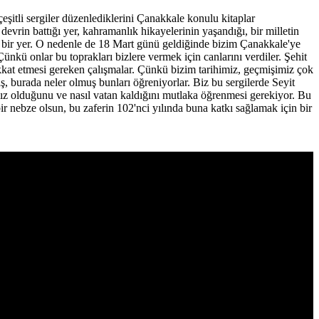
tli sergiler düzenlediklerini Çanakkale konulu kitaplar
devrin battığı yer, kahramanlık hikayelerinin yaşandığı, bir milletin
en bir yer. O nedenle de 18 Mart günü geldiğinde bizim Çanakkale'ye
kü onlar bu toprakları bizlere vermek için canlarını verdiler. Şehit
ikkat etmesi gereken çalışmalar. Çünkü bizim tarihimiz, geçmişimiz çok
ş, burada neler olmuş bunları öğreniyorlar. Biz bu sergilerde Seyit
mız olduğunu ve nasıl vatan kaldığını mutlaka öğrenmesi gerekiyor. Bu
ir nebze olsun, bu zaferin 102'nci yılında buna katkı sağlamak için bir