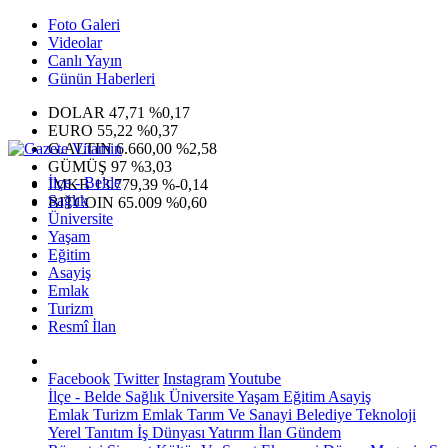
Foto Galeri
Videolar
Canlı Yayın
Günün Haberleri
DOLAR
47,71
%0,17
EURO
55,22
%0,37
G.ALTIN
6.660,00
%2,58
GÜMÜŞ
97
%3,03
İlçe - Belde
IMKB
13.779,39
%-0,14
Sağlık
BITCOIN
65.009
%0,60
Üniversite
Yaşam
Eğitim
Asayiş
Emlak
Turizm
Resmî İlan
Facebook
Twitter
Instagram
Youtube
İlçe - Belde
Sağlık
Üniversite
Yaşam
Eğitim
Asayiş
Emlak
Turizm
Emlak
Tarım Ve Sanayi
Belediye
Teknoloji
Yerel
Tanıtım
İş Dünyası
Yatırım
İlan
Gündem