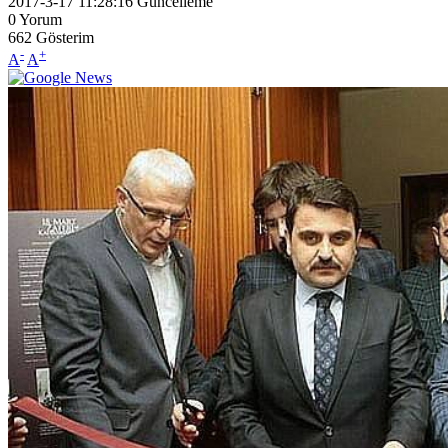
2017-3-17 11:28:16
Güncelleme
0
Yorum
662
Gösterim
-
+
A
A