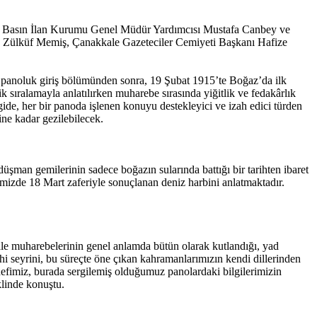
oy, Basın İlan Kurumu Genel Müdür Yardımcısı Mustafa Canbey ve
 Zülküf Memiş, Çanakkale Gazeteciler Cemiyeti Başkanı Hafize
t panoluk giriş bölümünden sonra, 19 Şubat 1915’te Boğaz’da ilk
sıralamayla anlatılırken muharebe sırasında yiğitlik ve fedakârlık
rgide, her bir panoda işlenen konuyu destekleyici ve izah edici türden
hine kadar gezilebilecek.
an gemilerinin sadece boğazın sularında battığı bir tarihten ibaret
mizde 18 Mart zaferiyle sonuçlanan deniz harbini anlatmaktadır.
ale muharebelerinin genel anlamda bütün olarak kutlandığı, yad
hi seyrini, bu süreçte öne çıkan kahramanlarımızın kendi dillerinden
hedefimiz, burada sergilemiş olduğumuz panolardaki bilgilerimizin
eklinde konuştu.