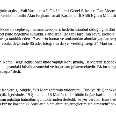
nin açılışa, Vali Yardımcısı İl Özel İdaresi Genel Sekreteri Can Aks
elibolu Tarihi Alan Başkanı İsmail Kaşdemir, İl Milli Eğitim Müdürü
kkale’de cephe açılmasının sebepleri, hedefin İstanbul olduğu gibi dör
et pano beğeniye sunuldu. Panolarda, Boğaz Harbi’nin seyri, kronolojik 
vaşa tanıklık eden 17 askerin hatırat ve anılarından alıntılar yapılan se
a vesika değerinde 86 adet fotoğrafın da yer verildiği sergi 24 Mart tari
l, sergi açılışı öncesinde yaptığı konuşmada, 18 Mart’ın sadece düşm
 karşısındaki büyük azametini ve başarısını göstermektedir. Bizim sergi
tacağız” dedi.
k ise verdiği bilgide, “18 Mart zaferinin yıldönümü Türkiye’de Çanakk
çtik. İçerisinde, 19 Şubat’tan 18 Mart’a kadar bütün boğaz harbinin tari
t kısmı anlattığı hatıratları günlüklerinden derledik ve yer verdik. Esas 
 biz ne kazandık? Sorularının cevabını ziyaretçilerimizin almasıdır” ş