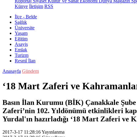
Röportaj
Siyaset
Kültür Ve Sanat
Ekonomi
Dünya
Magazin
Sp
Künye
İletişim
RSS
İlçe - Belde
Sağlık
Üniversite
Yaşam
Eğitim
Asayiş
Emlak
Turizm
Resmî İlan
Anasayfa
Gündem
‘18 Mart Zaferi ve Kahramanları’
Basın İlan Kurumu (BİK) Çanakkale Şube
Zaferi’nin 102. Yıldönümü etkinlikleri k
Yurdal'ın hazırladığı ‘18 Mart Zaferi ve K
2017-3-17 11:28:16
Yayınlanma