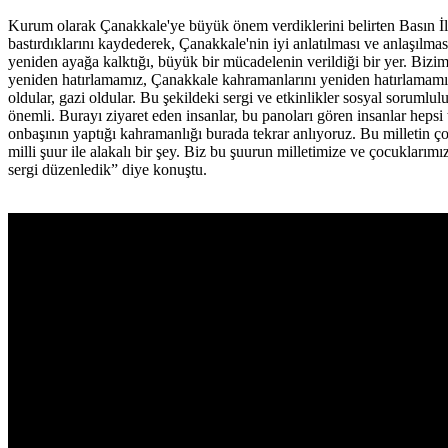
Kurum olarak Çanakkale'ye büyük önem verdiklerini belirten Basın İl
bastırdıklarını kaydederek, Çanakkale'nin iyi anlatılması ve anlaşılmas
yeniden ayağa kalktığı, büyük bir mücadelenin verildiği bir yer. Biz
yeniden hatırlamamız, Çanakkale kahramanlarını yeniden hatırlamamız, 
oldular, gazi oldular. Bu şekildeki sergi ve etkinlikler sosyal sorum
önemli. Burayı ziyaret eden insanlar, bu panoları gören insanlar hepsi
onbaşının yaptığı kahramanlığı burada tekrar anlıyoruz. Bu milletin ç
milli şuur ile alakalı bir şey. Biz bu şuurun milletimize ve çocukları
sergi düzenledik” diye konuştu.