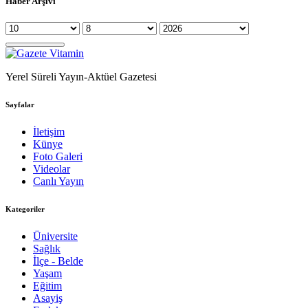
Haber Arşivi
Yerel Süreli Yayın-Aktüel Gazetesi
Sayfalar
İletişim
Künye
Foto Galeri
Videolar
Canlı Yayın
Kategoriler
Üniversite
Sağlık
İlçe - Belde
Yaşam
Eğitim
Asayiş