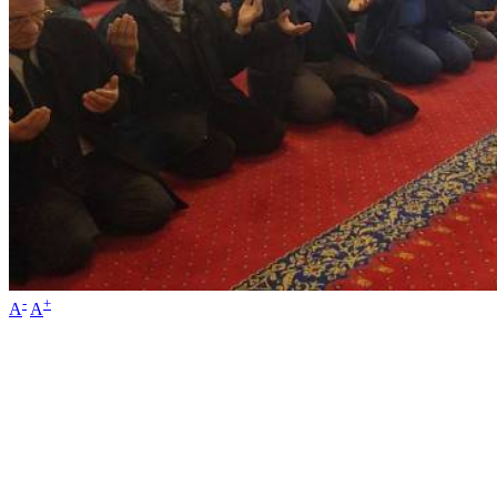
-
+
A
A