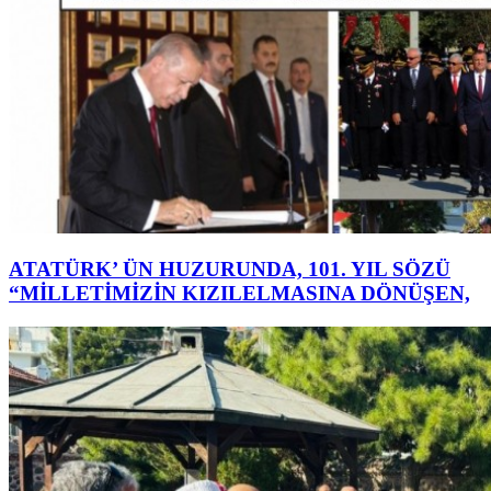
ATATÜRK’ ÜN HUZURUNDA, 101. YIL SÖZÜ
“MİLLETİMİZİN KIZILELMASINA DÖNÜŞEN,