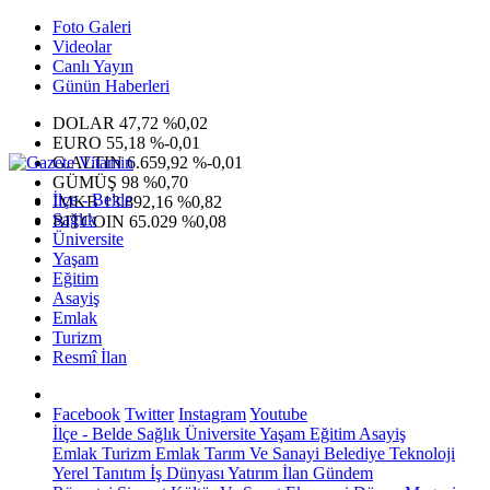
Foto Galeri
Videolar
Canlı Yayın
Günün Haberleri
DOLAR
47,72
%0,02
EURO
55,18
%-0,01
G.ALTIN
6.659,92
%-0,01
GÜMÜŞ
98
%0,70
İlçe - Belde
IMKB
13.892,16
%0,82
Sağlık
BITCOIN
65.029
%0,08
Üniversite
Yaşam
Eğitim
Asayiş
Emlak
Turizm
Resmî İlan
Facebook
Twitter
Instagram
Youtube
İlçe - Belde
Sağlık
Üniversite
Yaşam
Eğitim
Asayiş
Emlak
Turizm
Emlak
Tarım Ve Sanayi
Belediye
Teknoloji
Yerel
Tanıtım
İş Dünyası
Yatırım
İlan
Gündem