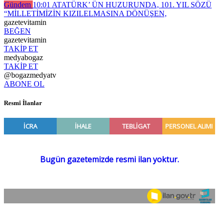
Gündem
10:01
ATATÜRK’ ÜN HUZURUNDA, 101. YIL SÖZÜ
“MİLLETİMİZİN KIZILELMASINA DÖNÜŞEN,
gazetevitamin
BEĞEN
gazetevitamin
TAKİP ET
medyabogaz
TAKİP ET
@bogazmedyatv
ABONE OL
Resmî İlanlar