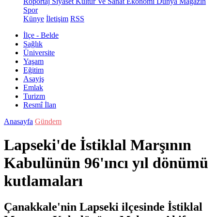
Röportaj
Siyaset
Kültür Ve Sanat
Ekonomi
Dünya
Magazin
Spor
Künye
İletişim
RSS
İlçe - Belde
Sağlık
Üniversite
Yaşam
Eğitim
Asayiş
Emlak
Turizm
Resmî İlan
Anasayfa
Gündem
Lapseki'de İstiklal Marşının
Kabulünün 96'ıncı yıl dönümü
kutlamaları
Çanakkale'nin Lapseki ilçesinde İstiklal