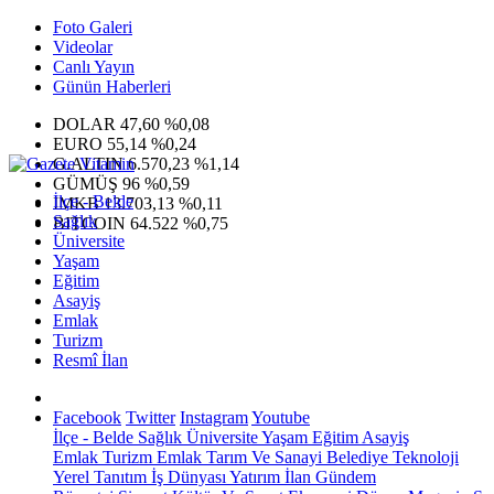
Foto Galeri
Videolar
Canlı Yayın
Günün Haberleri
DOLAR
47,60
%0,08
EURO
55,14
%0,24
G.ALTIN
6.570,23
%1,14
GÜMÜŞ
96
%0,59
İlçe - Belde
IMKB
13.703,13
%0,11
Sağlık
BITCOIN
64.522
%0,75
Üniversite
Yaşam
Eğitim
Asayiş
Emlak
Turizm
Resmî İlan
Facebook
Twitter
Instagram
Youtube
İlçe - Belde
Sağlık
Üniversite
Yaşam
Eğitim
Asayiş
Emlak
Turizm
Emlak
Tarım Ve Sanayi
Belediye
Teknoloji
Yerel
Tanıtım
İş Dünyası
Yatırım
İlan
Gündem