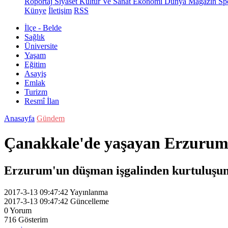
Röportaj
Siyaset
Kültür Ve Sanat
Ekonomi
Dünya
Magazin
Sp
Künye
İletişim
RSS
İlçe - Belde
Sağlık
Üniversite
Yaşam
Eğitim
Asayiş
Emlak
Turizm
Resmî İlan
Anasayfa
Gündem
Çanakkale'de yaşayan Erzurum
Erzurum'un düşman işgalinden kurtuluşun
2017-3-13 09:47:42
Yayınlanma
2017-3-13 09:47:42
Güncelleme
0
Yorum
716
Gösterim