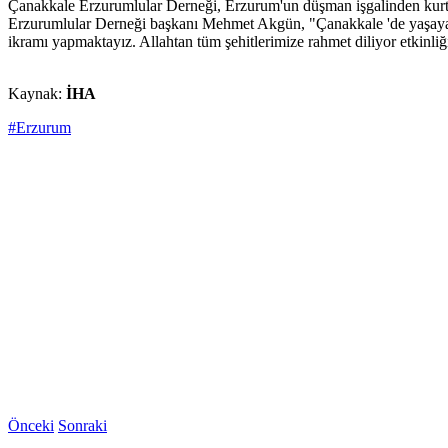
Çanakkale Erzurumlular Derneği, Erzurum'un düşman işgalinden kurtu
Erzurumlular Derneği başkanı Mehmet Akgün, "Çanakkale 'de yaşayan
ikramı yapmaktayız. Allahtan tüm şehitlerimize rahmet diliyor etkinliğ
Kaynak:
İHA
#Erzurum
Önceki
Sonraki