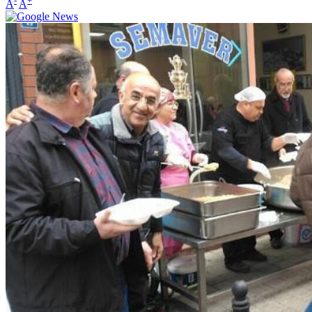
-
+
A
A