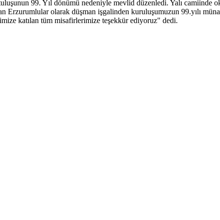
luşunun 99. Yıl dönümü nedeniyle mevlid düzenledi. Yalı camiinde oku
 Erzurumlular olarak düşman işgalinden kuruluşumuzun 99.yılı münas
imize katılan tüm misafirlerimize teşekkür ediyoruz" dedi.