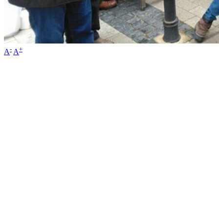
-
+
A
A