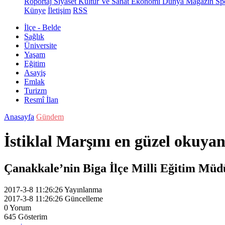
Röportaj
Siyaset
Kültür Ve Sanat
Ekonomi
Dünya
Magazin
Sp
Künye
İletişim
RSS
İlçe - Belde
Sağlık
Üniversite
Yaşam
Eğitim
Asayiş
Emlak
Turizm
Resmî İlan
Anasayfa
Gündem
İstiklal Marşını en güzel okuyan
Çanakkale’nin Biga İlçe Milli Eğitim Müdü
2017-3-8 11:26:26
Yayınlanma
2017-3-8 11:26:26
Güncelleme
0
Yorum
645
Gösterim