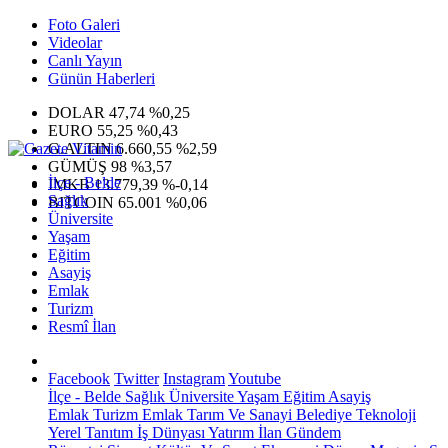
Foto Galeri
Videolar
Canlı Yayın
Günün Haberleri
DOLAR
47,74
%0,25
EURO
55,25
%0,43
G.ALTIN
6.660,55
%2,59
GÜMÜŞ
98
%3,57
İlçe - Belde
IMKB
13.779,39
%-0,14
Sağlık
BITCOIN
65.001
%0,06
Üniversite
Yaşam
Eğitim
Asayiş
Emlak
Turizm
Resmî İlan
Facebook
Twitter
Instagram
Youtube
İlçe - Belde
Sağlık
Üniversite
Yaşam
Eğitim
Asayiş
Emlak
Turizm
Emlak
Tarım Ve Sanayi
Belediye
Teknoloji
Yerel
Tanıtım
İş Dünyası
Yatırım
İlan
Gündem