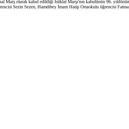
l Marş olarak kabul edildiği İstiklal Marşı'nın kabulünün 96. yıldönüm
ğrencisi Sezin Sezen, Hamdibey İmam Hatip Ortaokulu öğrencisi Fatmanu