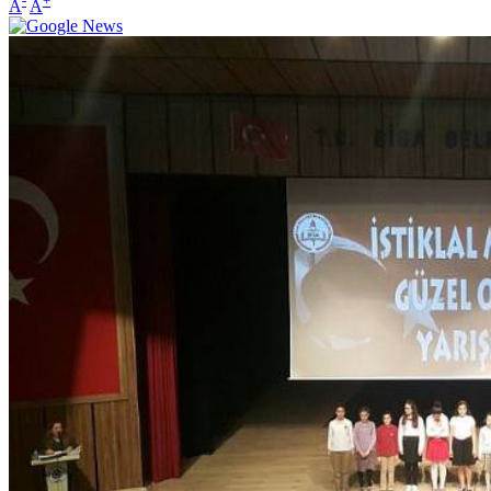
-
+
A
A