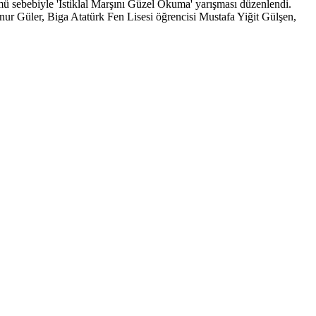
ü sebebiyle 'İstiklal Marşını Güzel Okuma' yarışması düzenlendi.
r Güler, Biga Atatürk Fen Lisesi öğrencisi Mustafa Yiğit Gülşen,