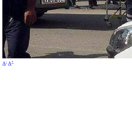
-
+
A
A