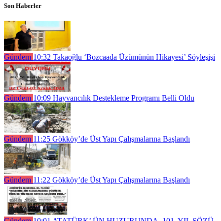
Son Haberler
Gündem
10:32
Takaoğlu ‘Bozcaada Üzümünün Hikayesi’ Söyleşişi
Gündem
10:09
Hayvancılık Destekleme Programı Belli Oldu
Gündem
11:25
Gökköy’de Üst Yapı Çalışmalarına Başlandı
Gündem
11:22
Gökköy’de Üst Yapı Çalışmalarına Başlandı
Gündem
10:01
ATATÜRK’ ÜN HUZURUNDA, 101. YIL SÖZÜ