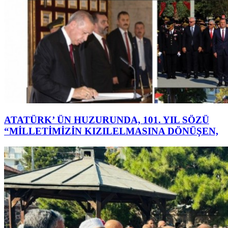
ATATÜRK’ ÜN HUZURUNDA, 101. YIL SÖZÜ
“MİLLETİMİZİN KIZILELMASINA DÖNÜŞEN,