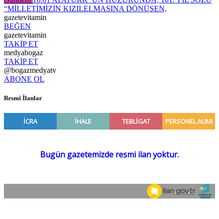
“MİLLETİMİZİN KIZILELMASINA DÖNÜŞEN,
gazetevitamin
BEĞEN
gazetevitamin
TAKİP ET
medyabogaz
TAKİP ET
@bogazmedyatv
ABONE OL
Resmî İlanlar