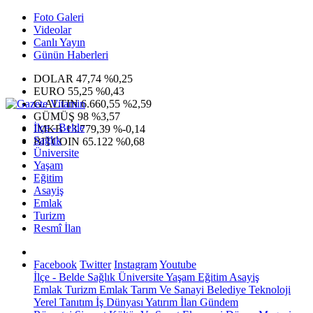
Foto Galeri
Videolar
Canlı Yayın
Günün Haberleri
DOLAR
47,74
%0,25
EURO
55,25
%0,43
G.ALTIN
6.660,55
%2,59
GÜMÜŞ
98
%3,57
İlçe - Belde
IMKB
13.779,39
%-0,14
Sağlık
BITCOIN
65.122
%0,68
Üniversite
Yaşam
Eğitim
Asayiş
Emlak
Turizm
Resmî İlan
Facebook
Twitter
Instagram
Youtube
İlçe - Belde
Sağlık
Üniversite
Yaşam
Eğitim
Asayiş
Emlak
Turizm
Emlak
Tarım Ve Sanayi
Belediye
Teknoloji
Yerel
Tanıtım
İş Dünyası
Yatırım
İlan
Gündem