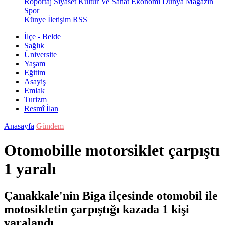
Röportaj
Siyaset
Kültür Ve Sanat
Ekonomi
Dünya
Magazin
Spor
Künye
İletişim
RSS
İlçe - Belde
Sağlık
Üniversite
Yaşam
Eğitim
Asayiş
Emlak
Turizm
Resmî İlan
Anasayfa
Gündem
Otomobille motorsiklet çarpıştı
1 yaralı
Çanakkale'nin Biga ilçesinde otomobil ile
motosikletin çarpıştığı kazada 1 kişi
yaralandı.