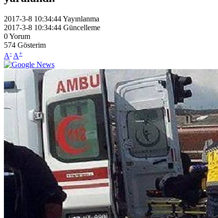
2017-3-8 10:34:44
Yayınlanma
2017-3-8 10:34:44
Güncelleme
0
Yorum
574
Gösterim
-
+
A
A