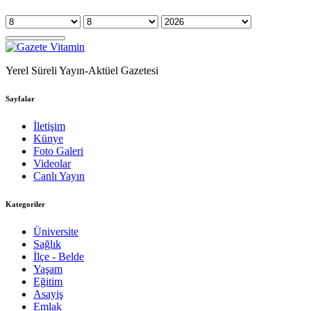
Yerel Süreli Yayın-Aktüel Gazetesi
Sayfalar
İletişim
Künye
Foto Galeri
Videolar
Canlı Yayın
Kategoriler
Üniversite
Sağlık
İlçe - Belde
Yaşam
Eğitim
Asayiş
Emlak