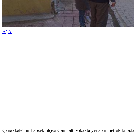
-
+
A
A
Çanakkale'nin Lapseki ilçesi Cami altı sokakta yer alan metruk binad