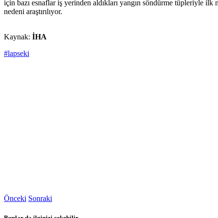
için bazı esnaflar iş yerinden aldıkları yangın söndürme tüpleriyle ilk
nedeni araştırılıyor.
Kaynak:
İHA
#lapseki
Önceki
Sonraki
Bunlar da ilginizi çekebilir