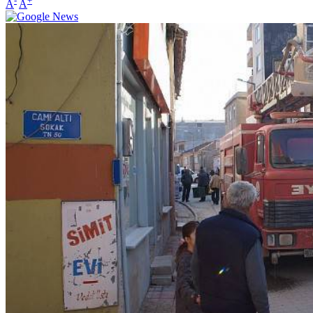
-
+
A
A