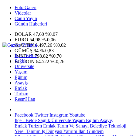
Foto Galeri
Videolar
Canlı Yayın
Günün Haberleri
DOLAR
47,60
%0,07
EURO
54,98
%-0,06
G.ALTIN
6.497,26
%0,02
GÜMÜŞ
94
%-0,83
İlçe - Belde
IMKB
13.798,82
%0,70
Sağlık
BITCOIN
64.522
%-0,26
Üniversite
Yaşam
Eğitim
Asayiş
Emlak
Turizm
Resmî İlan
Facebook
Twitter
Instagram
Youtube
İlçe - Belde
Sağlık
Üniversite
Yaşam
Eğitim
Asayiş
Emlak
Turizm
Emlak
Tarım Ve Sanayi
Belediye
Teknoloji
Yerel
Tanıtım
İş Dünyası
Yatırım
İlan
Gündem