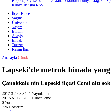
Röportaj
Siyaset
Kültür Ve Sanat
Ekonomi
Dünya
Magazin
Sp
Künye
İletişim
RSS
İlçe - Belde
Sağlık
Üniversite
Yaşam
Eğitim
Asayiş
Emlak
Turizm
Resmî İlan
Anasayfa
Gündem
Lapseki'de metruk binada yangı
Çanakkale'nin Lapseki ilçesi Cami altı sok
2017-3-5 08:34:11
Yayınlanma
2017-3-5 08:34:11
Güncelleme
0
Yorum
726
Gösterim