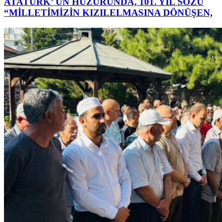
ATATÜRK’ ÜN HUZURUNDA, 101. YIL SÖZÜ
“MİLLETİMİZİN KIZILELMASINA DÖNÜŞEN,