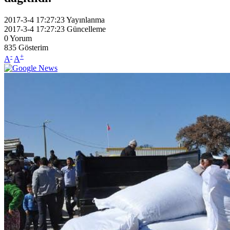
2017-3-4 17:27:23
Yayınlanma
2017-3-4 17:27:23
Güncelleme
0
Yorum
835
Gösterim
-
+
A
A