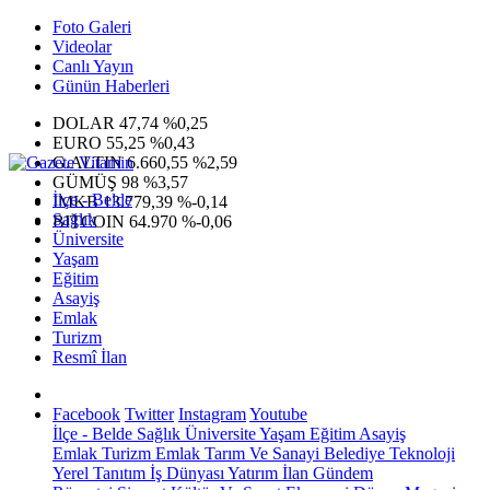
Foto Galeri
Videolar
Canlı Yayın
Günün Haberleri
DOLAR
47,74
%0,25
EURO
55,25
%0,43
G.ALTIN
6.660,55
%2,59
GÜMÜŞ
98
%3,57
İlçe - Belde
IMKB
13.779,39
%-0,14
Sağlık
BITCOIN
64.970
%-0,06
Üniversite
Yaşam
Eğitim
Asayiş
Emlak
Turizm
Resmî İlan
Facebook
Twitter
Instagram
Youtube
İlçe - Belde
Sağlık
Üniversite
Yaşam
Eğitim
Asayiş
Emlak
Turizm
Emlak
Tarım Ve Sanayi
Belediye
Teknoloji
Yerel
Tanıtım
İş Dünyası
Yatırım
İlan
Gündem