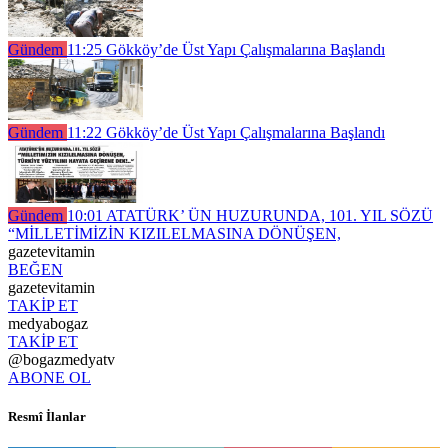
Gündem
11:25
Gökköy’de Üst Yapı Çalışmalarına Başlandı
Gündem
11:22
Gökköy’de Üst Yapı Çalışmalarına Başlandı
Gündem
10:01
ATATÜRK’ ÜN HUZURUNDA, 101. YIL SÖZÜ
“MİLLETİMİZİN KIZILELMASINA DÖNÜŞEN,
gazetevitamin
BEĞEN
gazetevitamin
TAKİP ET
medyabogaz
TAKİP ET
@bogazmedyatv
ABONE OL
Resmî İlanlar