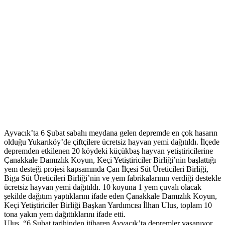
Ayvacık’ta 6 Şubat sabahı meydana gelen depremde en çok hasarın
olduğu Yukarıköy’de çiftçilere ücretsiz hayvan yemi dağıtıldı. İlçede
depremden etkilenen 20 köydeki küçükbaş hayvan yetiştiricilerine
Çanakkale Damızlık Koyun, Keçi Yetiştiriciler Birliği’nin başlattığı
yem desteği projesi kapsamında Çan İlçesi Süt Üreticileri Birliği,
Biga Süt Üreticileri Birliği’nin ve yem fabrikalarının verdiği destekle
ücretsiz hayvan yemi dağıtıldı. 10 koyuna 1 yem çuvalı olacak
şekilde dağıtım yaptıklarını ifade eden Çanakkale Damızlık Koyun,
Keçi Yetiştiriciler Birliği Başkan Yardımcısı İlhan Ulus, toplam 10
tona yakın yem dağıttıklarını ifade etti.
Ulus, “6 Şubat tarihinden itibaren Ayvacık’ta depremler yaşanıyor.