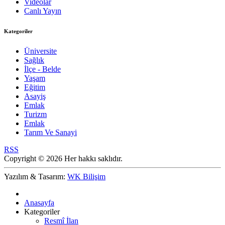
Videolar
Canlı Yayın
Kategoriler
Üniversite
Sağlık
İlçe - Belde
Yaşam
Eğitim
Asayiş
Emlak
Turizm
Emlak
Tarım Ve Sanayi
RSS
Copyright © 2026 Her hakkı saklıdır.
Yazılım & Tasarım:
WK Bilişim
Anasayfa
Kategoriler
Resmî İlan