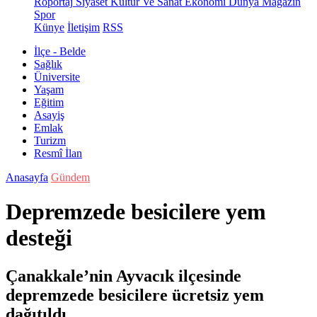
Röportaj
Siyaset
Kültür Ve Sanat
Ekonomi
Dünya
Magazin
Spor
Künye
İletişim
RSS
İlçe - Belde
Sağlık
Üniversite
Yaşam
Eğitim
Asayiş
Emlak
Turizm
Resmî İlan
Anasayfa
Gündem
Depremzede besicilere yem
desteği
Çanakkale’nin Ayvacık ilçesinde
depremzede besicilere ücretsiz yem
dağıtıldı.