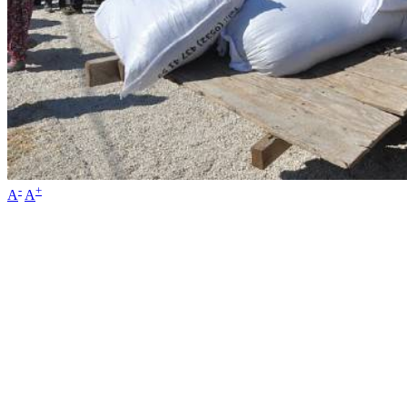
-
+
A
A