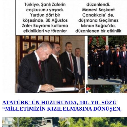
ATATÜRK’ ÜN HUZURUNDA, 101. YIL SÖZÜ
“MİLLETİMİZİN KIZILELMASINA DÖNÜŞEN,