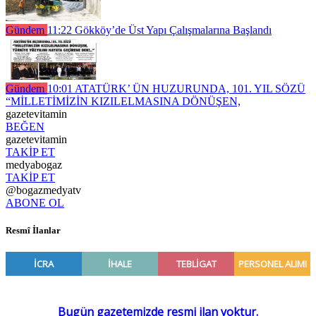
Gündem
11:22
Gökköy’de Üst Yapı Çalışmalarına Başlandı
Gündem
10:01
ATATÜRK’ ÜN HUZURUNDA, 101. YIL SÖZÜ
“MİLLETİMİZİN KIZILELMASINA DÖNÜŞEN,
gazetevitamin
BEĞEN
gazetevitamin
TAKİP ET
medyabogaz
TAKİP ET
@bogazmedyatv
ABONE OL
Resmî İlanlar