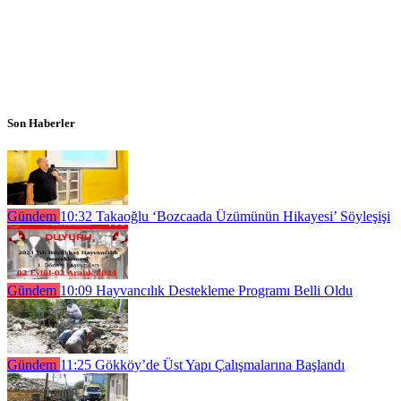
Son Haberler
Gündem
10:32
Takaoğlu ‘Bozcaada Üzümünün Hikayesi’ Söyleşişi
Gündem
10:09
Hayvancılık Destekleme Programı Belli Oldu
Gündem
11:25
Gökköy’de Üst Yapı Çalışmalarına Başlandı