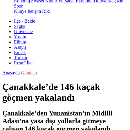
Röportaj
Siyaset
Kültür Ve Sanat
Ekonomi
Dünya
Magazin
Spor
Künye
İletişim
RSS
İlçe - Belde
Sağlık
Üniversite
Yaşam
Eğitim
Asayiş
Emlak
Turizm
Resmî İlan
Anasayfa
Gündem
Çanakkale’de 146 kaçak
göçmen yakalandı
Çanakkale’den Yunanistan’ın Midilli
Adası’na yasa dışı yollarla gitmeye
çalışan 146 kaçak göçmen yakalandı.