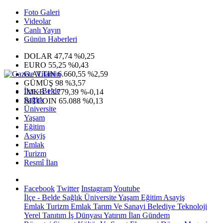
Foto Galeri
Videolar
Canlı Yayın
Günün Haberleri
DOLAR
47,74
%0,25
EURO
55,25
%0,43
G.ALTIN
6.660,55
%2,59
GÜMÜŞ
98
%3,57
İlçe - Belde
IMKB
13.779,39
%-0,14
Sağlık
BITCOIN
65.088
%0,13
Üniversite
Yaşam
Eğitim
Asayiş
Emlak
Turizm
Resmî İlan
Facebook
Twitter
Instagram
Youtube
İlçe - Belde
Sağlık
Üniversite
Yaşam
Eğitim
Asayiş
Emlak
Turizm
Emlak
Tarım Ve Sanayi
Belediye
Teknoloji
Yerel
Tanıtım
İş Dünyası
Yatırım
İlan
Gündem