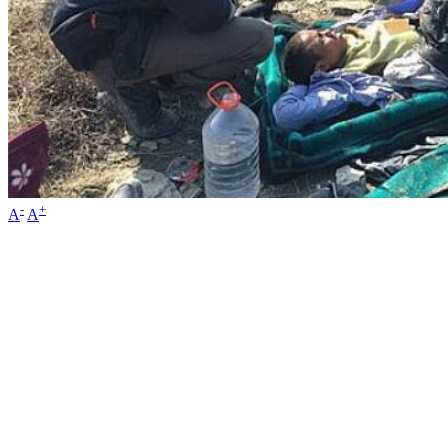
-
+
A
A