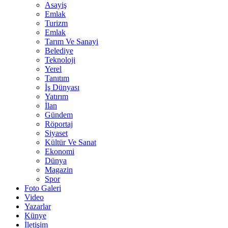
Asayiş
Emlak
Turizm
Emlak
Tarım Ve Sanayi
Belediye
Teknoloji
Yerel
Tanıtım
İş Dünyası
Yatırım
İlan
Gündem
Röportaj
Siyaset
Kültür Ve Sanat
Ekonomi
Dünya
Magazin
Spor
Foto Galeri
Video
Yazarlar
Künye
İletişim