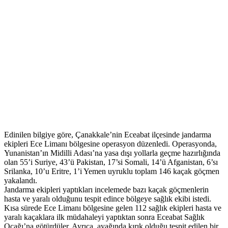
Edinilen bilgiye göre, Çanakkale’nin Eceabat ilçesinde jandarma
ekipleri Ece Limanı bölgesine operasyon düzenledi. Operasyonda,
Yunanistan’ın Midilli Adası’na yasa dışı yollarla geçme hazırlığında
olan 55’i Suriye, 43’ü Pakistan, 17’si Somali, 14’ü Afganistan, 6’sı
Srilanka, 10’u Eritre, 1’i Yemen uyruklu toplam 146 kaçak göçmen
yakalandı.
Jandarma ekipleri yaptıkları incelemede bazı kaçak göçmenlerin
hasta ve yaralı olduğunu tespit edince bölgeye sağlık ekibi istedi.
Kısa sürede Ece Limanı bölgesine gelen 112 sağlık ekipleri hasta ve
yaralı kaçaklara ilk müdahaleyi yaptıktan sonra Eceabat Sağlık
Ocağı’na götürdüler. Ayrıca, ayağında kırık olduğu tespit edilen bir