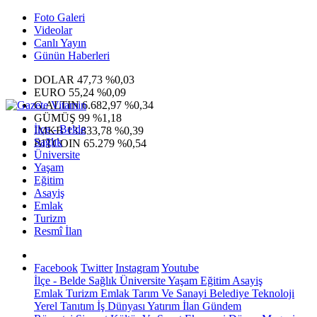
Foto Galeri
Videolar
Canlı Yayın
Günün Haberleri
DOLAR
47,73
%0,03
EURO
55,24
%0,09
G.ALTIN
6.682,97
%0,34
GÜMÜŞ
99
%1,18
İlçe - Belde
IMKB
13.833,78
%0,39
Sağlık
BITCOIN
65.279
%0,54
Üniversite
Yaşam
Eğitim
Asayiş
Emlak
Turizm
Resmî İlan
Facebook
Twitter
Instagram
Youtube
İlçe - Belde
Sağlık
Üniversite
Yaşam
Eğitim
Asayiş
Emlak
Turizm
Emlak
Tarım Ve Sanayi
Belediye
Teknoloji
Yerel
Tanıtım
İş Dünyası
Yatırım
İlan
Gündem