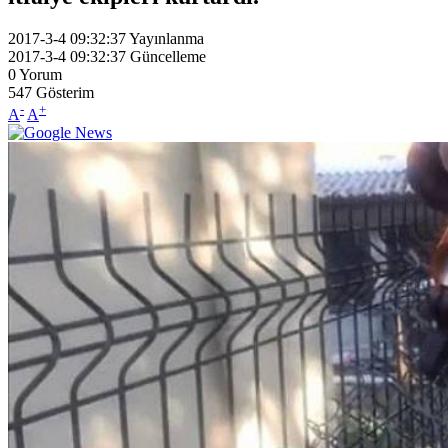
2017-3-4 09:32:37
Yayınlanma
2017-3-4 09:32:37
Güncelleme
0
Yorum
547
Gösterim
-
+
A
A