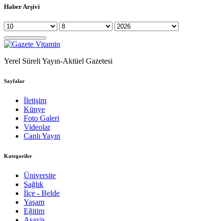
Haber Arşivi
Yerel Süreli Yayın-Aktüel Gazetesi
Sayfalar
İletişim
Künye
Foto Galeri
Videolar
Canlı Yayın
Kategoriler
Üniversite
Sağlık
İlçe - Belde
Yaşam
Eğitim
Asayiş