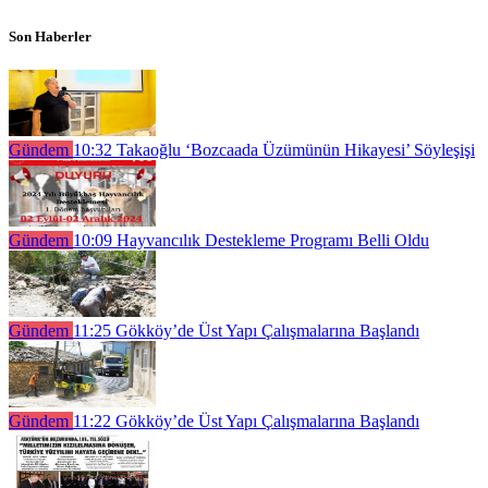
Son Haberler
Gündem
10:32
Takaoğlu ‘Bozcaada Üzümünün Hikayesi’ Söyleşişi
Gündem
10:09
Hayvancılık Destekleme Programı Belli Oldu
Gündem
11:25
Gökköy’de Üst Yapı Çalışmalarına Başlandı
Gündem
11:22
Gökköy’de Üst Yapı Çalışmalarına Başlandı