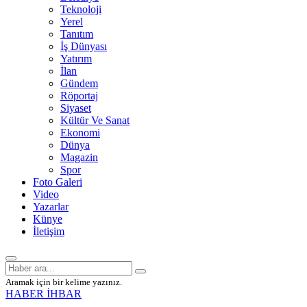
Teknoloji
Yerel
Tanıtım
İş Dünyası
Yatırım
İlan
Gündem
Röportaj
Siyaset
Kültür Ve Sanat
Ekonomi
Dünya
Magazin
Spor
Foto Galeri
Video
Yazarlar
Künye
İletişim
Aramak için bir kelime yazınız.
HABER İHBAR