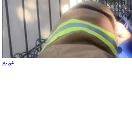
-
+
A
A