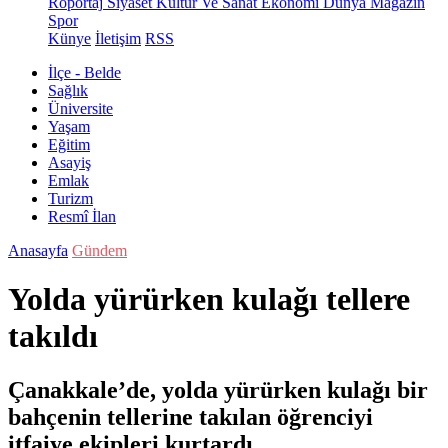
Röportaj
Siyaset
Kültür Ve Sanat
Ekonomi
Dünya
Magazin
Spor
Künye
İletişim
RSS
İlçe - Belde
Sağlık
Üniversite
Yaşam
Eğitim
Asayiş
Emlak
Turizm
Resmî İlan
Anasayfa
Gündem
Yolda yürürken kulağı tellere
takıldı
Çanakkale’de, yolda yürürken kulağı bir
bahçenin tellerine takılan öğrenciyi
itfaiye ekipleri kurtardı.