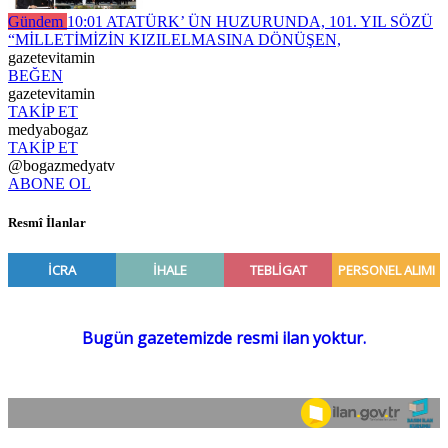
Gündem
10:01
ATATÜRK’ ÜN HUZURUNDA, 101. YIL SÖZÜ
“MİLLETİMİZİN KIZILELMASINA DÖNÜŞEN,
gazetevitamin
BEĞEN
gazetevitamin
TAKİP ET
medyabogaz
TAKİP ET
@bogazmedyatv
ABONE OL
Resmî İlanlar