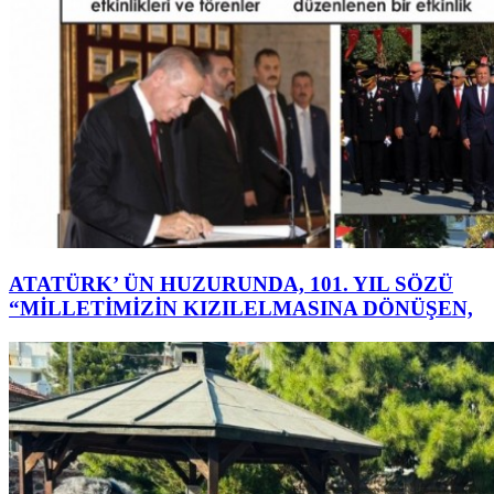
ATATÜRK’ ÜN HUZURUNDA, 101. YIL SÖZÜ
“MİLLETİMİZİN KIZILELMASINA DÖNÜŞEN,