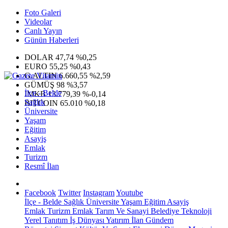
Foto Galeri
Videolar
Canlı Yayın
Günün Haberleri
DOLAR
47,74
%0,25
EURO
55,25
%0,43
G.ALTIN
6.660,55
%2,59
GÜMÜŞ
98
%3,57
İlçe - Belde
IMKB
13.779,39
%-0,14
Sağlık
BITCOIN
65.010
%0,18
Üniversite
Yaşam
Eğitim
Asayiş
Emlak
Turizm
Resmî İlan
Facebook
Twitter
Instagram
Youtube
İlçe - Belde
Sağlık
Üniversite
Yaşam
Eğitim
Asayiş
Emlak
Turizm
Emlak
Tarım Ve Sanayi
Belediye
Teknoloji
Yerel
Tanıtım
İş Dünyası
Yatırım
İlan
Gündem