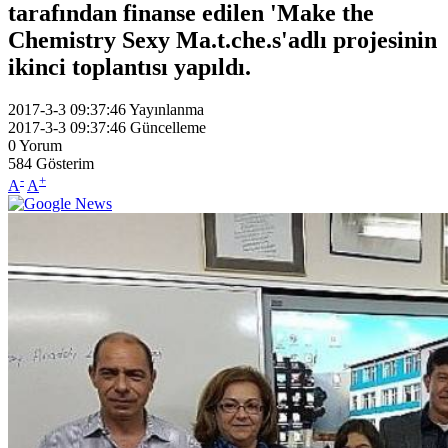
tarafından finanse edilen 'Make the
Chemistry Sexy Ma.t.che.s'adlı projesinin
ikinci toplantısı yapıldı.
2017-3-3 09:37:46
Yayınlanma
2017-3-3 09:37:46
Güncelleme
0
Yorum
584
Gösterim
-
+
A
A