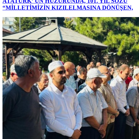
ATATÜRK’ ÜN HUZURUNDA, 101. YIL SÖZÜ
“MİLLETİMİZİN KIZILELMASINA DÖNÜŞEN,