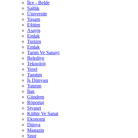
İlçe - Belde
Sağlık
Üniversite
Yaşam
Eğitim
Asayiş
Emlak
Turizm
Emlak
Tarım Ve Sanayi
Belediye
Teknoloji
Yerel
Tanıtım
İş Dünyası
Yatırım
İlan
Gündem
Röportaj
Siyaset
Kültür Ve Sanat
Ekonomi
Dünya
Magazin
Spor