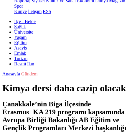
Röportaj
Siyaset
Kültür Ve Sanat
Ekonomi
Dünya
Magazin
Spor
Künye
İletişim
RSS
İlçe - Belde
Sağlık
Üniversite
Yaşam
Eğitim
Asayiş
Emlak
Turizm
Resmî İlan
Anasayfa
Gündem
Kimya dersi daha cazip olacak
Çanakkale’nin Biga İlçesinde
Erasmus+KA 219 programı kapsamında
Avrupa Birliği Bakanlığı AB Eğitim ve
Gençlik Programları Merkezi başkanlığı