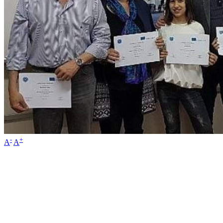
-
+
A
A