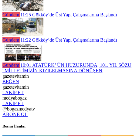
Gündem
11:25
Gökköy’de Üst Yapı Çalışmalarına Başlandı
Gündem
11:22
Gökköy’de Üst Yapı Çalışmalarına Başlandı
Gündem
10:01
ATATÜRK’ ÜN HUZURUNDA, 101. YIL SÖZÜ
“MİLLETİMİZİN KIZILELMASINA DÖNÜŞEN,
gazetevitamin
BEĞEN
gazetevitamin
TAKİP ET
medyabogaz
TAKİP ET
@bogazmedyatv
ABONE OL
Resmî İlanlar