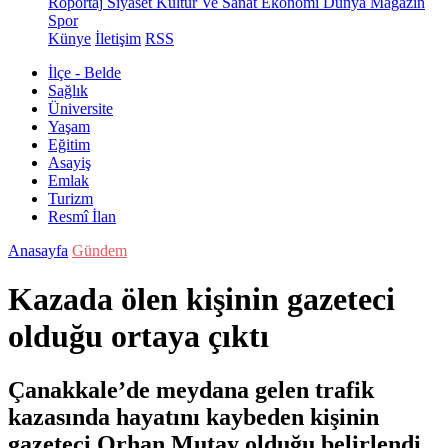
Röportaj
Siyaset
Kültür Ve Sanat
Ekonomi
Dünya
Magazin
Spor
Künye
İletişim
RSS
İlçe - Belde
Sağlık
Üniversite
Yaşam
Eğitim
Asayiş
Emlak
Turizm
Resmî İlan
Anasayfa
Gündem
Kazada ölen kişinin gazeteci
olduğu ortaya çıktı
Çanakkale’de meydana gelen trafik
kazasında hayatını kaybeden kişinin
gazeteci Orhan Mutay olduğu belirlendi.