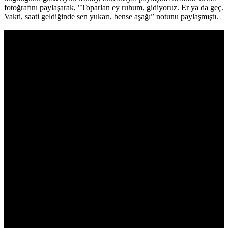
fotoğrafını paylaşarak, "Toparlan ey ruhum, gidiyoruz. Er ya da geç.
Vakti, saati geldiğinde sen yukarı, bense aşağı” notunu paylaşmıştı.