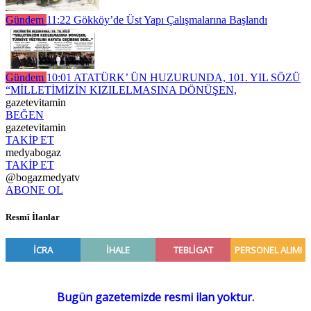
Gündem
11:22
Gökköy’de Üst Yapı Çalışmalarına Başlandı
Gündem
10:01
ATATÜRK’ ÜN HUZURUNDA, 101. YIL SÖZÜ
“MİLLETİMİZİN KIZILELMASINA DÖNÜŞEN,
gazetevitamin
BEĞEN
gazetevitamin
TAKİP ET
medyabogaz
TAKİP ET
@bogazmedyatv
ABONE OL
Resmî İlanlar