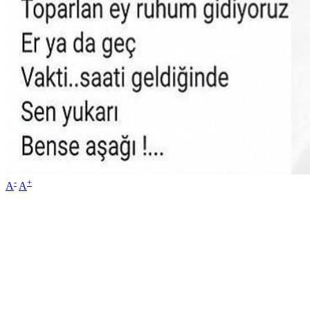
-
+
A
A