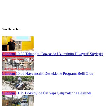
Son Haberler
Gündem
10:32
Takaoğlu ‘Bozcaada Üzümünün Hikayesi’ Söyleşişi
Gündem
10:09
Hayvancılık Destekleme Programı Belli Oldu
Gündem
11:25
Gökköy’de Üst Yapı Çalışmalarına Başlandı