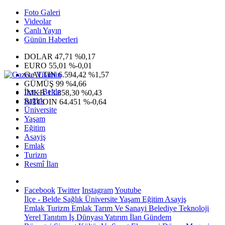
Foto Galeri
Videolar
Canlı Yayın
Günün Haberleri
DOLAR
47,71
%0,17
EURO
55,01
%-0,01
G.ALTIN
6.594,42
%1,57
GÜMÜŞ
99
%4,66
İlçe - Belde
IMKB
13.858,30
%0,43
Sağlık
BITCOIN
64.451
%-0,64
Üniversite
Yaşam
Eğitim
Asayiş
Emlak
Turizm
Resmî İlan
Facebook
Twitter
Instagram
Youtube
İlçe - Belde
Sağlık
Üniversite
Yaşam
Eğitim
Asayiş
Emlak
Turizm
Emlak
Tarım Ve Sanayi
Belediye
Teknoloji
Yerel
Tanıtım
İş Dünyası
Yatırım
İlan
Gündem