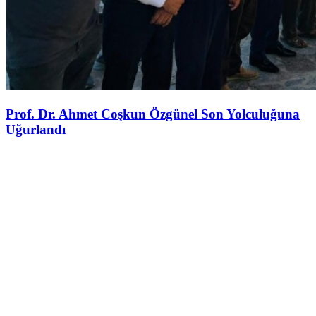
Prof. Dr. Ahmet Coşkun Özgünel Son Yolculuğuna
Uğurlandı