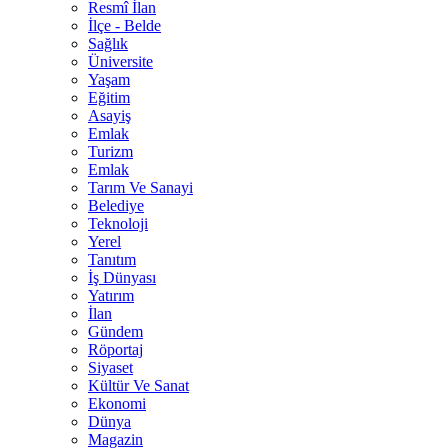
Resmî İlan
İlçe - Belde
Sağlık
Üniversite
Yaşam
Eğitim
Asayiş
Emlak
Turizm
Emlak
Tarım Ve Sanayi
Belediye
Teknoloji
Yerel
Tanıtım
İş Dünyası
Yatırım
İlan
Gündem
Röportaj
Siyaset
Kültür Ve Sanat
Ekonomi
Dünya
Magazin