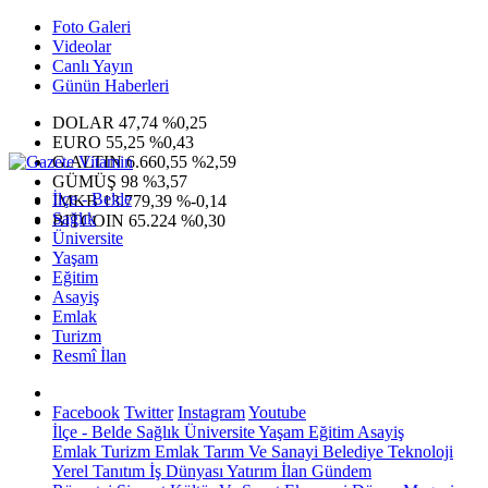
Foto Galeri
Videolar
Canlı Yayın
Günün Haberleri
DOLAR
47,74
%0,25
EURO
55,25
%0,43
G.ALTIN
6.660,55
%2,59
GÜMÜŞ
98
%3,57
İlçe - Belde
IMKB
13.779,39
%-0,14
Sağlık
BITCOIN
65.224
%0,30
Üniversite
Yaşam
Eğitim
Asayiş
Emlak
Turizm
Resmî İlan
Facebook
Twitter
Instagram
Youtube
İlçe - Belde
Sağlık
Üniversite
Yaşam
Eğitim
Asayiş
Emlak
Turizm
Emlak
Tarım Ve Sanayi
Belediye
Teknoloji
Yerel
Tanıtım
İş Dünyası
Yatırım
İlan
Gündem