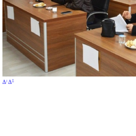
-
+
A
A