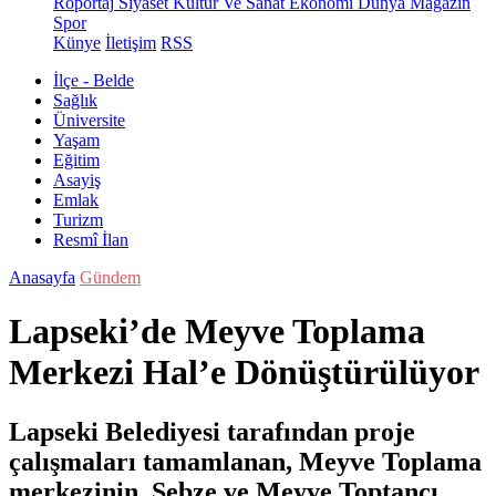
Röportaj
Siyaset
Kültür Ve Sanat
Ekonomi
Dünya
Magazin
Spor
Künye
İletişim
RSS
İlçe - Belde
Sağlık
Üniversite
Yaşam
Eğitim
Asayiş
Emlak
Turizm
Resmî İlan
Anasayfa
Gündem
Lapseki’de Meyve Toplama
Merkezi Hal’e Dönüştürülüyor
Lapseki Belediyesi tarafından proje
çalışmaları tamamlanan, Meyve Toplama
merkezinin, Sebze ve Meyve Toptancı