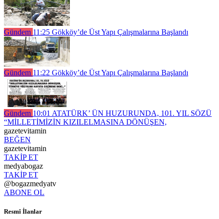
Gündem
11:25
Gökköy’de Üst Yapı Çalışmalarına Başlandı
Gündem
11:22
Gökköy’de Üst Yapı Çalışmalarına Başlandı
Gündem
10:01
ATATÜRK’ ÜN HUZURUNDA, 101. YIL SÖZÜ
“MİLLETİMİZİN KIZILELMASINA DÖNÜŞEN,
gazetevitamin
BEĞEN
gazetevitamin
TAKİP ET
medyabogaz
TAKİP ET
@bogazmedyatv
ABONE OL
Resmî İlanlar