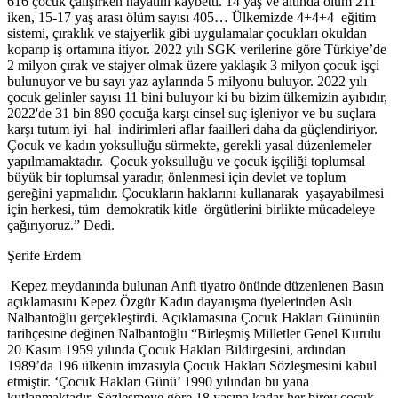
616 çocuk çalışırken hayatını kaybetti. 14 yaş ve altında ölüm 211
iken, 15-17 yaş arası ölüm sayısı 405… Ülkemizde 4+4+4 eğitim
sistemi, çıraklık ve stajyerlik gibi uygulamalar çocukları okuldan
koparıp iş ortamına itiyor. 2022 yılı SGK verilerine göre Türkiye’de
2 milyon çırak ve stajyer olmak üzere yaklaşık 3 milyon çocuk işçi
bulunuyor ve bu sayı yaz aylarında 5 milyonu buluyor. 2022 yılı
çocuk gelinler sayısı 11 bini buluyoır ki bu bizim ülkemizin ayıbıdır,
2022'de 31 bin 890 çocuğa karşı cinsel suç işleniyor ve bu suçlara
karşı tutum iyi hal indirimleri aflar faailleri daha da güçlendiriyor.
Çocuk ve kadın yoksulluğu sürmekte, gerekli yasal düzenlemeler
yapılmamaktadır. Çocuk yoksulluğu ve çocuk işçiliği toplumsal
büyük bir toplumsal yaradır, önlenmesi için devlet ve toplum
gereğini yapmalıdır. Çocukların haklarını kullanarak yaşayabilmesi
için herkesi, tüm demokratik kitle örgütlerini birlikte mücadeleye
çağırıyoruz.” Dedi.
Şerife Erdem
Kepez meydanında bulunan Anfi tiyatro önünde düzenlenen Basın
açıklamasını Kepez Özgür Kadın dayanışma üyelerinden Aslı
Nalbantoğlu gerçekleştirdi. Açıklamasına Çocuk Hakları Gününün
tarihçesine değinen Nalbantoğlu “Birleşmiş Milletler Genel Kurulu
20 Kasım 1959 yılında Çocuk Hakları Bildirgesini, ardından
1989’da 196 ülkenin imzasıyla Çocuk Hakları Sözleşmesini kabul
etmiştir. ‘Çocuk Hakları Günü’ 1990 yılından bu yana
kutlanmaktadır. Sözleşmeye göre 18 yaşına kadar her birey çocuk