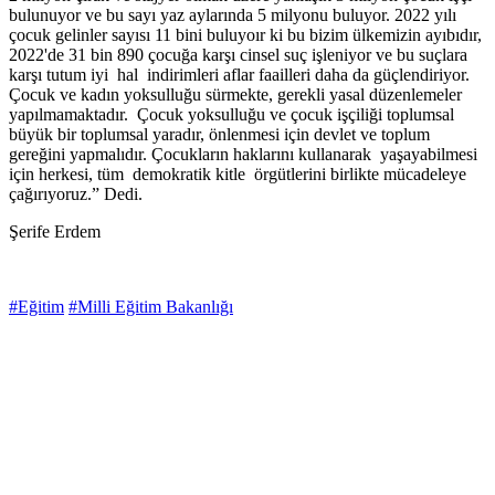
bulunuyor ve bu sayı yaz aylarında 5 milyonu buluyor. 2022 yılı
çocuk gelinler sayısı 11 bini buluyoır ki bu bizim ülkemizin ayıbıdır,
2022'de 31 bin 890 çocuğa karşı cinsel suç işleniyor ve bu suçlara
karşı tutum iyi hal indirimleri aflar faailleri daha da güçlendiriyor.
Çocuk ve kadın yoksulluğu sürmekte, gerekli yasal düzenlemeler
yapılmamaktadır. Çocuk yoksulluğu ve çocuk işçiliği toplumsal
büyük bir toplumsal yaradır, önlenmesi için devlet ve toplum
gereğini yapmalıdır. Çocukların haklarını kullanarak yaşayabilmesi
için herkesi, tüm demokratik kitle örgütlerini birlikte mücadeleye
çağırıyoruz.” Dedi.
Şerife Erdem
#Eğitim
#Milli Eğitim Bakanlığı