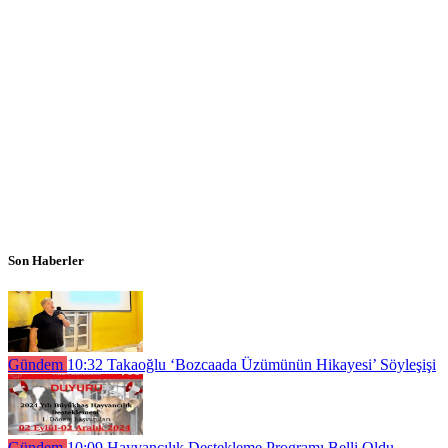
Son Haberler
Gündem
10:32
Takaoğlu ‘Bozcaada Üzümünün Hikayesi’ Söyleşişi
Gündem
10:09
Hayvancılık Destekleme Programı Belli Oldu