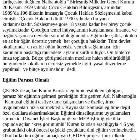
tarihçesine değinen Nalbantoğlu “Birleşmiş Milletler Genel Kurulu
20 Kasım 1959 yılında Çocuk Hakları Bildirgesini, ardından
1989’da 196 ülkenin imzasıyla Çocuk Hakları Sözleşmesini kabul
etmiştir. ‘Çocuk Hakları Günü’ 1990 yılından bu yana
kutlanmaktadır. Sözleşmeye göre 18 yaşına kadar her birey çocuk
sayılmaktadır. Çocuğun temel ihtiyaçlarının karşılanması, insanca ve
özgür yaşaması devletin sorumluluğundadır. Eğitimde eşitlik, okulda
en az bir öğün ücretsiz yemek her çocuğun hakkıdır. Tüm devlet
okullarında en az bir öğün ücretsiz yemek sağlanması için
kadınların başlattığı mücadele aylardır sürdürülüyor. On binlerce
imza toplandı. Bütçe görüşmelerinin mecliste halen sürdürüldüğü
bu günlerde okullarda ücretsiz yemekle ilgili yasal düzenleme
yapılmalı ve bütçe ayrılmalıdır” dedi.
Eğitim Parasız Olmalı
ÇEDES ile açılan Kuran Kursları eğitimin eşitlikten çıktığını,
parasız bir eğitimin gelmesi gerektiğini dile getiren Aslı Nalbantoğlu
“Kamusal eğitimi tasfiye etme çalışmaları ve özelleştirme
uygulamaları hızla sürmektedir. Kaynaklar kamusal eğitime değil
özel okullara aktarılmaktadır. Eğitimi dinselleştirme uygulamaları
sürmekte, Diyanet İşleri Başkanlığı ve MEB işbirliğiyle ülke
çapında açılan ‘kreş görünümlü’ Kuran kursları aracılığıyla 4-6 yaş
grubundaki okul öncesi çağdaki çocuklara dini eğitim verilmektedir.
Okullarda dini eğitimi amaçlayan ÇEDES projesi tüm ülkede