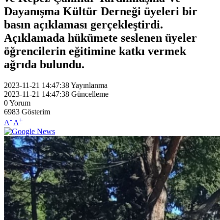
Dayanışma Kültür Derneği üyeleri bir
basın açıklaması gerçekleştirdi.
Açıklamada hükümete seslenen üyeler
öğrencilerin eğitimine katkı vermek
ağrıda bulundu.
2023-11-21 14:47:38
Yayınlanma
2023-11-21 14:47:38
Güncelleme
0
Yorum
6983
Gösterim
-
+
A
A