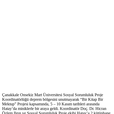
Çanakkale Onsekiz Mart Üniversitesi Sosyal Sorumluluk Proje
Koordinatörlüğü deprem bölgesini unutmayarak “Bir Kitap Bir
Mektup” Projesi kapsamında, 5 – 10 Kasım tarihleri arasında
Hatay’da miniklerle bir araya geldi. Koordinatör Doç. Dr. Hicran
Özlem Ilgın ve Sosyal Sorumluluk Proje ekibi Hatay’a 2 kütüphane