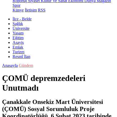
Röportaj
Siyaset
Kültür Ve Sanat
Ekonomi
Dünya
Magazin
Spor
Künye
İletişim
RSS
İlçe - Belde
Sağlık
Üniversite
Yaşam
Eğitim
Asayiş
Emlak
Turizm
Resmî İlan
Anasayfa
Gündem
ÇOMÜ depremzedeleri
Unutmadı
Çanakkale Onsekiz Mart Üniversitesi
(ÇOMÜ) Sosyal Sorumluluk Proje
Koordinatörlüğü, 6 Şubat 2023 tarihinde