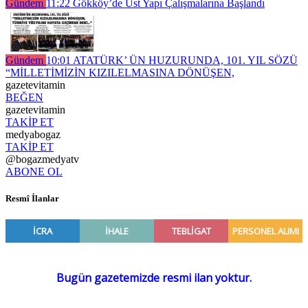
Gündem
11:22
Gökköy’de Üst Yapı Çalışmalarına Başlandı
Gündem
10:01
ATATÜRK’ ÜN HUZURUNDA, 101. YIL SÖZÜ
“MİLLETİMİZİN KIZILELMASINA DÖNÜŞEN,
gazetevitamin
BEĞEN
gazetevitamin
TAKİP ET
medyabogaz
TAKİP ET
@bogazmedyatv
ABONE OL
Resmî İlanlar