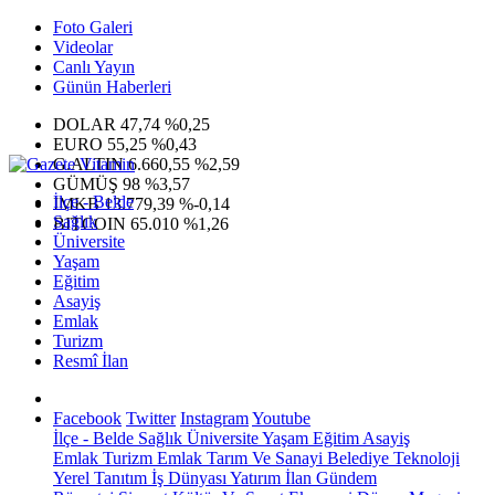
Foto Galeri
Videolar
Canlı Yayın
Günün Haberleri
DOLAR
47,74
%0,25
EURO
55,25
%0,43
G.ALTIN
6.660,55
%2,59
GÜMÜŞ
98
%3,57
İlçe - Belde
IMKB
13.779,39
%-0,14
Sağlık
BITCOIN
65.010
%1,26
Üniversite
Yaşam
Eğitim
Asayiş
Emlak
Turizm
Resmî İlan
Facebook
Twitter
Instagram
Youtube
İlçe - Belde
Sağlık
Üniversite
Yaşam
Eğitim
Asayiş
Emlak
Turizm
Emlak
Tarım Ve Sanayi
Belediye
Teknoloji
Yerel
Tanıtım
İş Dünyası
Yatırım
İlan
Gündem