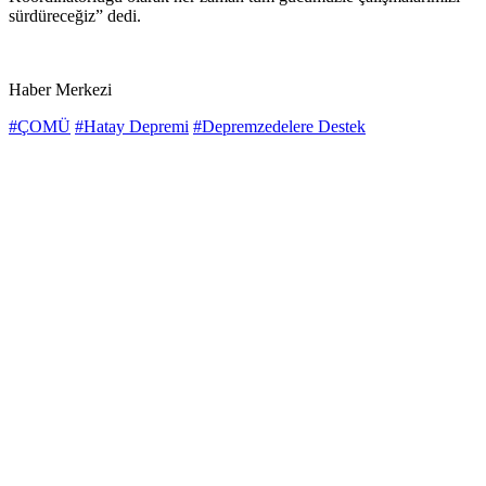
sürdüreceğiz” dedi.
Haber Merkezi
#ÇOMÜ
#Hatay Depremi
#Depremzedelere Destek