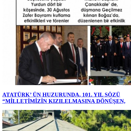
ATATÜRK’ ÜN HUZURUNDA, 101. YIL SÖZÜ
“MİLLETİMİZİN KIZILELMASINA DÖNÜŞEN,