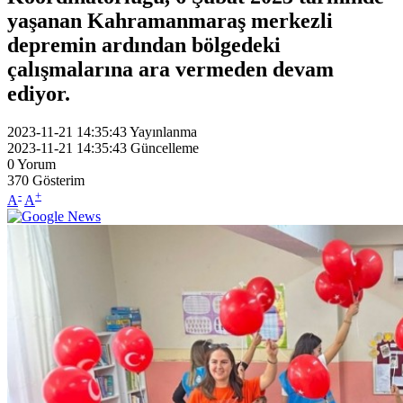
yaşanan Kahramanmaraş merkezli
depremin ardından bölgedeki
çalışmalarına ara vermeden devam
ediyor.
2023-11-21 14:35:43
Yayınlanma
2023-11-21 14:35:43
Güncelleme
0
Yorum
370
Gösterim
-
+
A
A