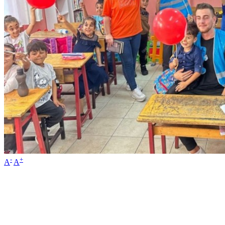
-
+
A
A