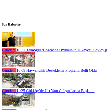
Son Haberler
Gündem
10:32
Takaoğlu ‘Bozcaada Üzümünün Hikayesi’ Söyleşişi
Gündem
10:09
Hayvancılık Destekleme Programı Belli Oldu
Gündem
11:25
Gökköy’de Üst Yapı Çalışmalarına Başlandı