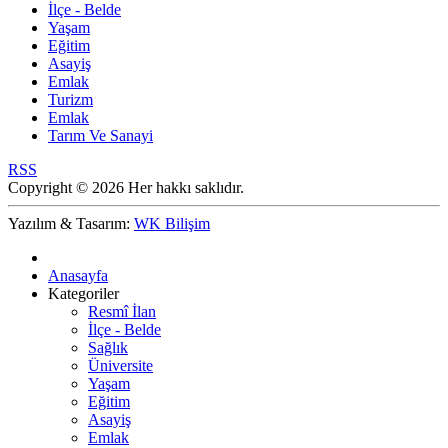
İlçe - Belde
Yaşam
Eğitim
Asayiş
Emlak
Turizm
Emlak
Tarım Ve Sanayi
RSS
Copyright © 2026 Her hakkı saklıdır.
Yazılım & Tasarım:
WK Bilişim
Anasayfa
Kategoriler
Resmî İlan
İlçe - Belde
Sağlık
Üniversite
Yaşam
Eğitim
Asayiş
Emlak