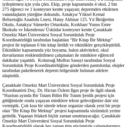
iyileştirmesi için yola çıktı. Ekip, proje kapsamında 4 okul, 2 bin
275 öğrenci ve 1 konteyner kentte yaşayan; depremden etkilenen
vatandaşların yüreğine dokundu. Antakya/ Yüksel Kemal
Behzetoğlu Anadolu Lisesi, Hatay Akhisar 125. Yıl İlköğretim
Okulu, Antakya/ Sümerler Ortaokulu, Kırıkhan/ Yunus Emre
İlkokulu ve İskenderun/ Üsküdar konteyner kentte Çanakkale
Onsekiz Mart Üniversitesi Sosyal Sorumluluk Proje
Koordinatörlüğü tarafından başlatılan “Bir Kitap Bir Mektup”
projesi ile toplanan 6 bin kitap iletildi ve etkinlikler gerçekleştirildi.
Etkinlikler kapsamında yüz boyama, balon aktiviteleri, okul
duvarlarının renklendirilmesi çalışmaları ile miniklere eğlenceli
dakikalar yaşatıldı. Kolunsağ Muflon Sanayi tarafından Sosyal
Sorumluluk Proje Koordinatörlüğüne gönderilen pantolonlar, ekipler
tarafından paketlenerek deprem bölgesinde bulunan ailelere
ulaştırıldı.
Çanakkale Onsekiz Mart Üniversitesi Sosyal Sorumluluk Proje
Koordinatörü Doç. Dr. Hicran Özlem Ilgın proje ile ilgili olarak
“Haziran ayında Bir Tutam Bilim Bir Tutam Şenlik projesi için
gittiğimizde orada yaşayan miniklere tekrar geleceğimize dair söz
vermiştik. Çok kısa bir sürede tekrar organize olarak yeni bir proje
olan “Bir Kitap Bir Mektup” projesi kapsamında sözümüzü yerine
getirdik. Yaşanan felaketi hiçbir zaman unutmayacağız. Çanakkale
Onsekiz Mart Üniversitesi Sosyal Sorumluluk Proje
Koordinatörlüğü olarak her zaman tüm gücümüzle çalışmalarımızı