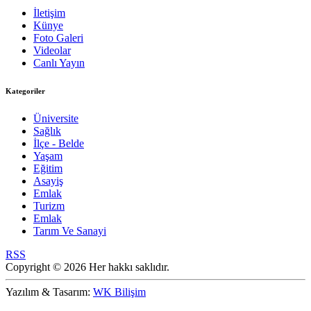
İletişim
Künye
Foto Galeri
Videolar
Canlı Yayın
Kategoriler
Üniversite
Sağlık
İlçe - Belde
Yaşam
Eğitim
Asayiş
Emlak
Turizm
Emlak
Tarım Ve Sanayi
RSS
Copyright © 2026 Her hakkı saklıdır.
Yazılım & Tasarım:
WK Bilişim