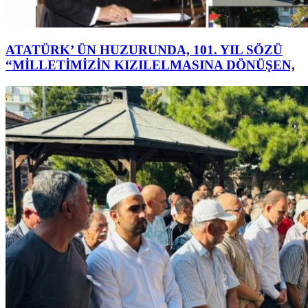
ATATÜRK’ ÜN HUZURUNDA, 101. YIL SÖZÜ
“MİLLETİMİZİN KIZILELMASINA DÖNÜŞEN,