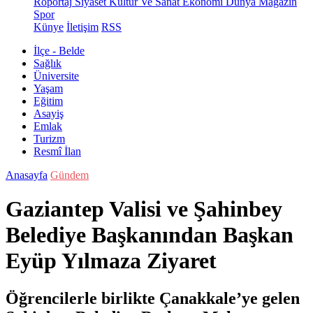
Röportaj
Siyaset
Kültür Ve Sanat
Ekonomi
Dünya
Magazin
Spor
Künye
İletişim
RSS
İlçe - Belde
Sağlık
Üniversite
Yaşam
Eğitim
Asayiş
Emlak
Turizm
Resmî İlan
Anasayfa
Gündem
Gaziantep Valisi ve Şahinbey
Belediye Başkanından Başkan
Eyüp Yılmaza Ziyaret
Öğrencilerle birlikte Çanakkale’ye gelen