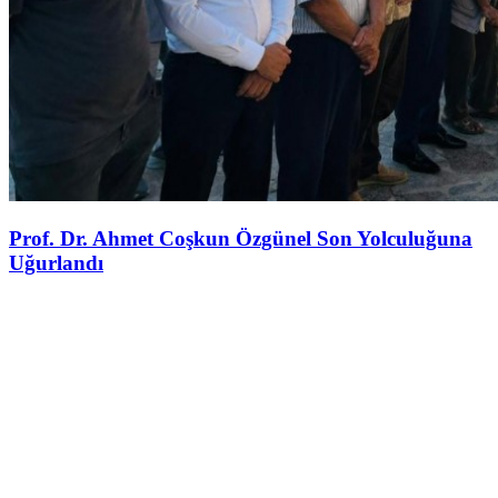
Prof. Dr. Ahmet Coşkun Özgünel Son Yolculuğuna
Uğurlandı