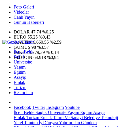
Foto Galeri
Videolar
Canlı Yayın
Günün Haberleri
DOLAR
47,74
%0,25
EURO
55,25
%0,43
G.ALTIN
6.660,55
%2,59
GÜMÜŞ
98
%3,57
İlçe - Belde
IMKB
13.779,39
%-0,14
Sağlık
BITCOIN
64.918
%0,94
Üniversite
Yaşam
Eğitim
Asayiş
Emlak
Turizm
Resmî İlan
Facebook
Twitter
Instagram
Youtube
İlçe - Belde
Sağlık
Üniversite
Yaşam
Eğitim
Asayiş
Emlak
Turizm
Emlak
Tarım Ve Sanayi
Belediye
Teknoloji
Yerel
Tanıtım
İş Dünyası
Yatırım
İlan
Gündem