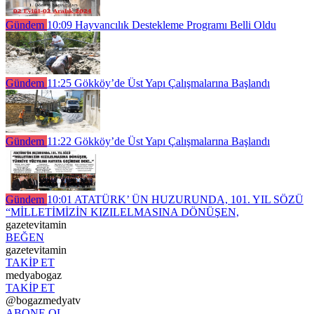
Gündem
10:09
Hayvancılık Destekleme Programı Belli Oldu
Gündem
11:25
Gökköy’de Üst Yapı Çalışmalarına Başlandı
Gündem
11:22
Gökköy’de Üst Yapı Çalışmalarına Başlandı
Gündem
10:01
ATATÜRK’ ÜN HUZURUNDA, 101. YIL SÖZÜ
“MİLLETİMİZİN KIZILELMASINA DÖNÜŞEN,
gazetevitamin
BEĞEN
gazetevitamin
TAKİP ET
medyabogaz
TAKİP ET
@bogazmedyatv
ABONE OL