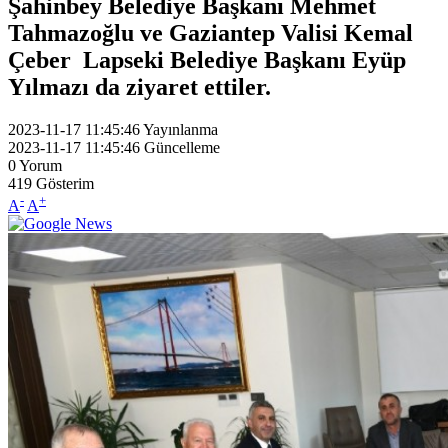
Şahinbey Belediye Başkanı Mehmet
Tahmazoğlu ve Gaziantep Valisi Kemal
Çeber Lapseki Belediye Başkanı Eyüp
Yılmazı da ziyaret ettiler.
2023-11-17 11:45:46
Yayınlanma
2023-11-17 11:45:46
Güncelleme
0
Yorum
419
Gösterim
-
+
A
A