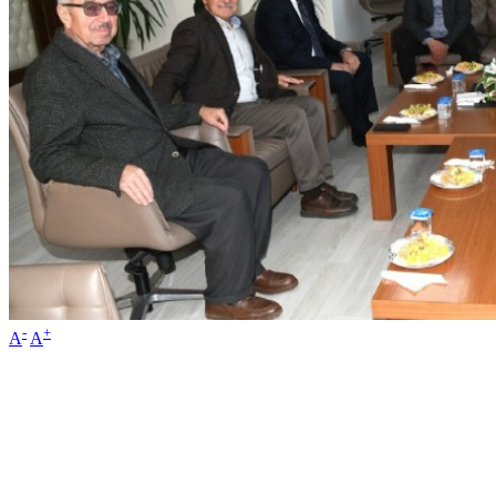
-
+
A
A