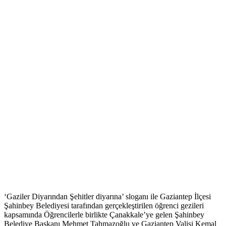
‘Gaziler Diyarından Şehitler diyarına’ sloganı ile Gaziantep İlçesi
Şahinbey Belediyesi tarafından gerçekleştirilen öğrenci gezileri
kapsamında Öğrencilerle birlikte Çanakkale’ye gelen Şahinbey
Belediye Başkanı Mehmet Tahmazoğlu ve Gaziantep Valisi Kemal