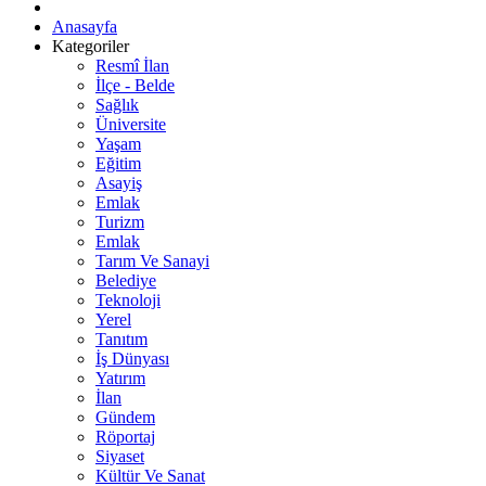
Anasayfa
Kategoriler
Resmî İlan
İlçe - Belde
Sağlık
Üniversite
Yaşam
Eğitim
Asayiş
Emlak
Turizm
Emlak
Tarım Ve Sanayi
Belediye
Teknoloji
Yerel
Tanıtım
İş Dünyası
Yatırım
İlan
Gündem
Röportaj
Siyaset
Kültür Ve Sanat