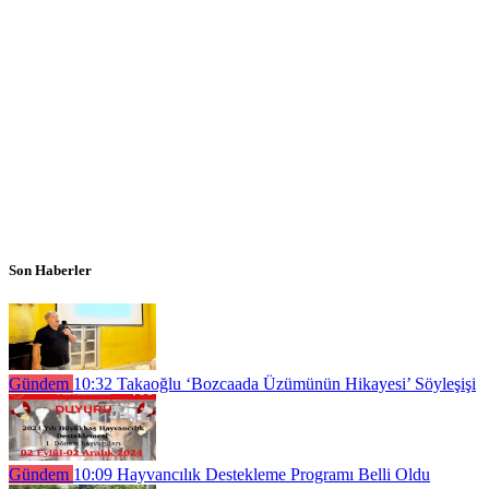
Son Haberler
Gündem
10:32
Takaoğlu ‘Bozcaada Üzümünün Hikayesi’ Söyleşişi
Gündem
10:09
Hayvancılık Destekleme Programı Belli Oldu