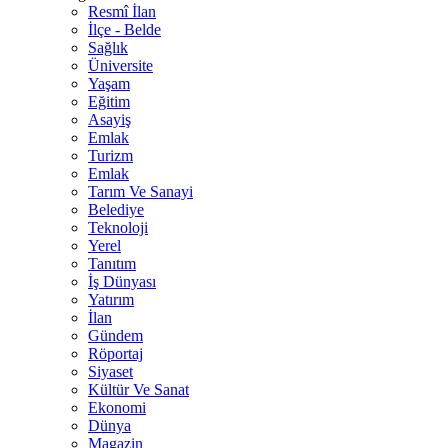
Resmî İlan
İlçe - Belde
Sağlık
Üniversite
Yaşam
Eğitim
Asayiş
Emlak
Turizm
Emlak
Tarım Ve Sanayi
Belediye
Teknoloji
Yerel
Tanıtım
İş Dünyası
Yatırım
İlan
Gündem
Röportaj
Siyaset
Kültür Ve Sanat
Ekonomi
Dünya
Magazin