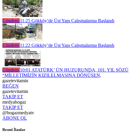
Gündem
11:25
Gökköy’de Üst Yapı Çalışmalarına Başlandı
Gündem
11:22
Gökköy’de Üst Yapı Çalışmalarına Başlandı
Gündem
10:01
ATATÜRK’ ÜN HUZURUNDA, 101. YIL SÖZÜ
“MİLLETİMİZİN KIZILELMASINA DÖNÜŞEN,
gazetevitamin
BEĞEN
gazetevitamin
TAKİP ET
medyabogaz
TAKİP ET
@bogazmedyatv
ABONE OL
Resmî İlanlar