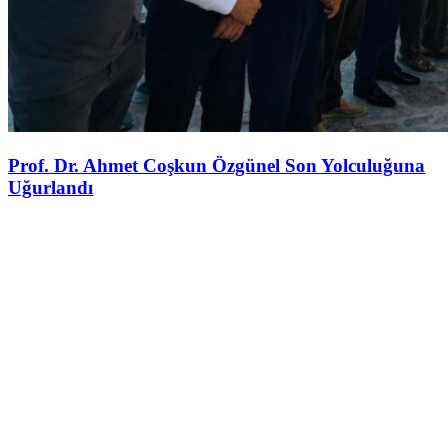
Prof. Dr. Ahmet Coşkun Özgünel Son Yolculuğuna
Uğurlandı