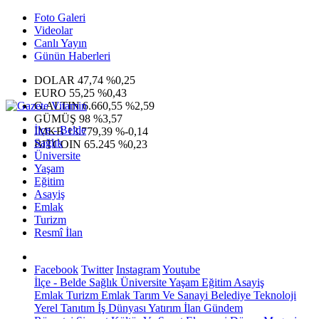
Foto Galeri
Videolar
Canlı Yayın
Günün Haberleri
DOLAR
47,74
%0,25
EURO
55,25
%0,43
G.ALTIN
6.660,55
%2,59
GÜMÜŞ
98
%3,57
İlçe - Belde
IMKB
13.779,39
%-0,14
Sağlık
BITCOIN
65.245
%0,23
Üniversite
Yaşam
Eğitim
Asayiş
Emlak
Turizm
Resmî İlan
Facebook
Twitter
Instagram
Youtube
İlçe - Belde
Sağlık
Üniversite
Yaşam
Eğitim
Asayiş
Emlak
Turizm
Emlak
Tarım Ve Sanayi
Belediye
Teknoloji
Yerel
Tanıtım
İş Dünyası
Yatırım
İlan
Gündem