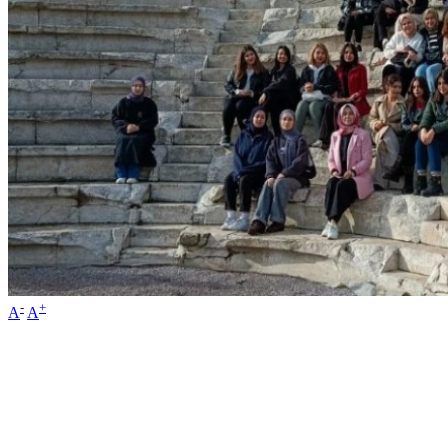
-
+
A
A