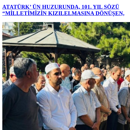
ATATÜRK’ ÜN HUZURUNDA, 101. YIL SÖZÜ
“MİLLETİMİZİN KIZILELMASINA DÖNÜŞEN,