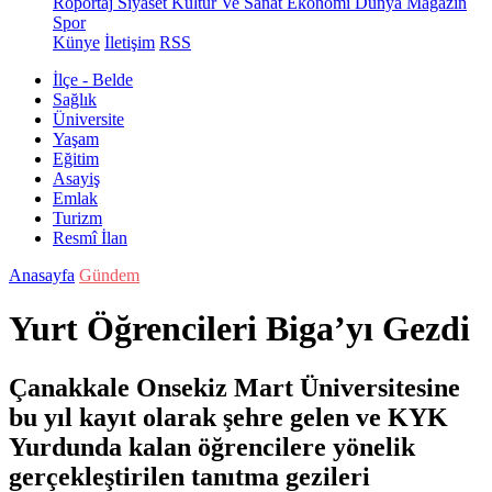
Röportaj
Siyaset
Kültür Ve Sanat
Ekonomi
Dünya
Magazin
Spor
Künye
İletişim
RSS
İlçe - Belde
Sağlık
Üniversite
Yaşam
Eğitim
Asayiş
Emlak
Turizm
Resmî İlan
Anasayfa
Gündem
Yurt Öğrencileri Biga’yı Gezdi
Çanakkale Onsekiz Mart Üniversitesine
bu yıl kayıt olarak şehre gelen ve KYK
Yurdunda kalan öğrencilere yönelik
gerçekleştirilen tanıtma gezileri