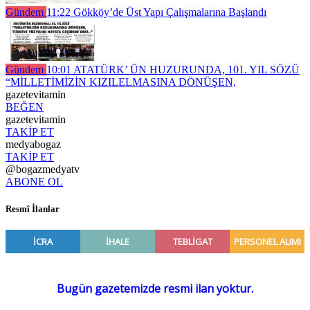
Gündem
11:22
Gökköy’de Üst Yapı Çalışmalarına Başlandı
Gündem
10:01
ATATÜRK’ ÜN HUZURUNDA, 101. YIL SÖZÜ
“MİLLETİMİZİN KIZILELMASINA DÖNÜŞEN,
gazetevitamin
BEĞEN
gazetevitamin
TAKİP ET
medyabogaz
TAKİP ET
@bogazmedyatv
ABONE OL
Resmî İlanlar