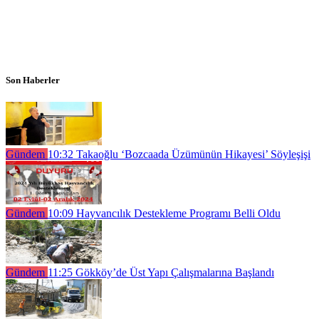
Son Haberler
Gündem
10:32
Takaoğlu ‘Bozcaada Üzümünün Hikayesi’ Söyleşişi
Gündem
10:09
Hayvancılık Destekleme Programı Belli Oldu
Gündem
11:25
Gökköy’de Üst Yapı Çalışmalarına Başlandı