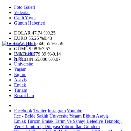
Foto Galeri
Videolar
Canlı Yayın
Günün Haberleri
DOLAR
47,74
%0,25
EURO
55,25
%0,43
G.ALTIN
6.660,55
%2,59
GÜMÜŞ
98
%3,57
İlçe - Belde
IMKB
13.779,39
%-0,14
Sağlık
BITCOIN
65.000
%0,07
Üniversite
Yaşam
Eğitim
Asayiş
Emlak
Turizm
Resmî İlan
Facebook
Twitter
Instagram
Youtube
İlçe - Belde
Sağlık
Üniversite
Yaşam
Eğitim
Asayiş
Emlak
Turizm
Emlak
Tarım Ve Sanayi
Belediye
Teknoloji
Yerel
Tanıtım
İş Dünyası
Yatırım
İlan
Gündem