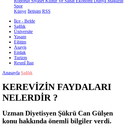
Röportaj
Siyaset
Kültür Ve Sanat
Ekonomi
Dünya
Magazin
Spor
Künye
İletişim
RSS
İlçe - Belde
Sağlık
Üniversite
Yaşam
Eğitim
Asayiş
Emlak
Turizm
Resmî İlan
Anasayfa
Sağlık
KEREVİZİN FAYDALARI
NELERDİR ?
Uzman Diyetisyen Şükrü Can Gülşen
konu hakkında önemli bilgiler verdi.