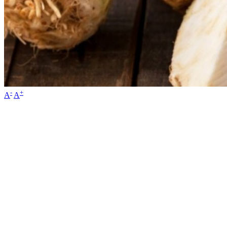
-
+
A
A