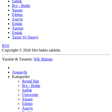
Sağlık
İlçe - Belde
Yaşam
Eğitim
Asayiş
Emlak
Turizm
Emlak
Tarım Ve Sanayi
RSS
Copyright © 2026 Her hakkı saklıdır.
Yazılım & Tasarım:
WK Bilişim
Anasayfa
Kategoriler
Resmî İlan
İlçe - Belde
Sağlık
Üniversite
Yaşam
Eğitim
Asayiş