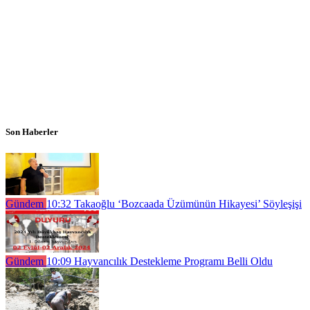
Son Haberler
Gündem
10:32
Takaoğlu ‘Bozcaada Üzümünün Hikayesi’ Söyleşişi
Gündem
10:09
Hayvancılık Destekleme Programı Belli Oldu