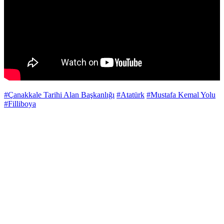
#Çanakkale Tarihi Alan Başkanlığı
#Atatürk
#Mustafa Kemal Yolu
#Filliboya