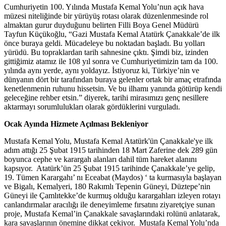
Cumhuriyetin 100. Yılında Mustafa Kemal Yolu’nun açık hava
müzesi niteliğinde bir yürüyüş rotası olarak düzenlenmesinde rol
almaktan gurur duyduğunu belirten Filli Boya Genel Müdürü
Tayfun Küçükoğlu, “Gazi Mustafa Kemal Atatürk Çanakkale’de ilk
önce buraya geldi. Mücadeleye bu noktadan başladı. Bu yolları
yürüdü. Bu topraklardan tarih sahnesine çıktı. Şimdi biz, izinden
gittiğimiz atamız ile 108 yıl sonra ve Cumhuriyetimizin tam da 100.
yılında aynı yerde, aynı yoldayız. İstiyoruz ki, Türkiye’nin ve
dünyanın dört bir tarafından buraya gelenler ortak bir amaç etrafında
kenetlenmenin ruhunu hissetsin. Ve bu ilhamı yanında götürüp kendi
geleceğine rehber etsin.” diyerek, tarihi mirasımızı genç nesillere
aktarmayı sorumlulukları olarak gördüklerini vurguladı.
Ocak Ayında Hizmete Açılması Bekleniyor
Mustafa Kemal Yolu, Mustafa Kemal Atatürk'ün Çanakkale'ye ilk
adım attığı 25 Şubat 1915 tarihinden 18 Mart Zaferine dek 289 gün
boyunca cephe ve karargah alanları dahil tüm hareket alanını
kapsıyor. Atatürk’ün 25 Şubat 1915 tarihinde Çanakkale’ye gelip,
19. Tümen Karargahı’ nı Eceabat (Maydos) ‘ ta kurmasıyla başlayan
ve Bigalı, Kemalyeri, 180 Rakımlı Tepenin Güneyi, Düztepe’nin
Güneyi ile Çamlıtekke’de kurmuş olduğu karargahları izleyen rotayı
canlandırmalar aracılığı ile deneyimleme fırsatını ziyaretçiye sunan
proje, Mustafa Kemal’in Çanakkale savaşlarındaki rolünü anlatarak,
kara savaşlarının önemine dikkat çekiyor. Mustafa Kemal Yolu’nda