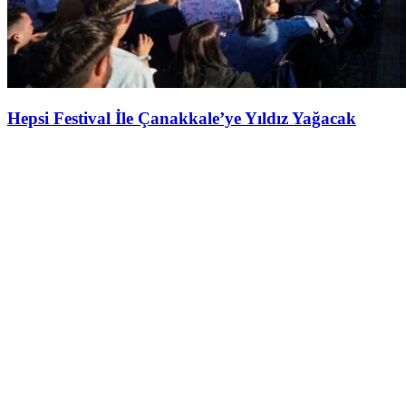
Hepsi Festival İle Çanakkale’ye Yıldız Yağacak