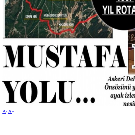
-
+
A
A