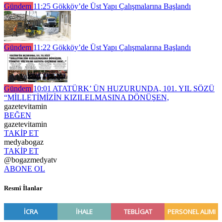
Gündem
11:25
Gökköy’de Üst Yapı Çalışmalarına Başlandı
Gündem
11:22
Gökköy’de Üst Yapı Çalışmalarına Başlandı
Gündem
10:01
ATATÜRK’ ÜN HUZURUNDA, 101. YIL SÖZÜ
“MİLLETİMİZİN KIZILELMASINA DÖNÜŞEN,
gazetevitamin
BEĞEN
gazetevitamin
TAKİP ET
medyabogaz
TAKİP ET
@bogazmedyatv
ABONE OL
Resmî İlanlar