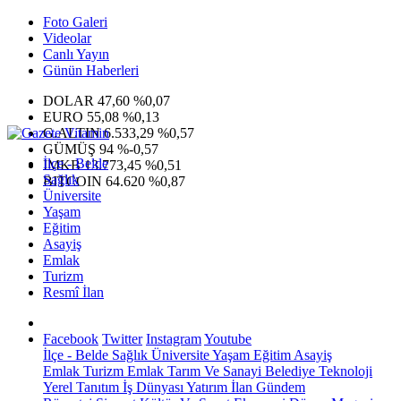
Foto Galeri
Videolar
Canlı Yayın
Günün Haberleri
DOLAR
47,60
%0,07
EURO
55,08
%0,13
G.ALTIN
6.533,29
%0,57
GÜMÜŞ
94
%-0,57
İlçe - Belde
IMKB
13.773,45
%0,51
Sağlık
BITCOIN
64.620
%0,87
Üniversite
Yaşam
Eğitim
Asayiş
Emlak
Turizm
Resmî İlan
Facebook
Twitter
Instagram
Youtube
İlçe - Belde
Sağlık
Üniversite
Yaşam
Eğitim
Asayiş
Emlak
Turizm
Emlak
Tarım Ve Sanayi
Belediye
Teknoloji
Yerel
Tanıtım
İş Dünyası
Yatırım
İlan
Gündem