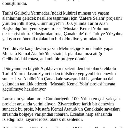
dönüştürüldü.
Tarihi Gelibolu Yarımadası’ndaki kültürel mirasın ve yaşam
alanlarının gelecek nesillere taşınması için ‘Zafere Selam’ projesini
yürüten Filli Boya, Cumhuriyet’in 100. yılında Tarihi Alan
Başkanlığı’nın yeni ziyaret rotası ‘Mustafa Kemal Yolu’nun
destekçisi oldu. Oluşturulan rota, Çanakkale’ de Türkiye Yüzyılına
yakışan en önemli rotalardan biri oldu diye yorumlandı.
Yedi düvele karşı destan yazan Mehmetçiğe komutanlık yapan
Mustafa Kemal Atatürk’ün, stratejik planlara imza attığı
Gelibolu’daki rotası, anlamlı bir projeye döndü.
Dünyanın en büyük Açıkhava müzelerinden biri olan Gelibolu
Tarihi Yarımadasını ziyaret eden turistlere yep yeni bir deneyim
sunacak ve Atatürk’ün Çanakkale savaşındaki başarılarına daha
yakından tanıklık edecek ‘Mustafa Kemal Yolu’ projesi hayata
geçirilmeye hazırlanıyor.
Lansmanı yapılan proje Cumhuriyetin 100. Yılına en çok yakışan
projeler arasında yerini alıyor. Ziyaretçilere farklı bir deneyim
sunacak bu proje, Mustafa Kemal Atatürk'ün Çanakkale savaşları
sırasında bölgeye varışından itibaren, Eceabat harp sahasında
izlediği rota, ziyaret rotası olarak düzenlendi.