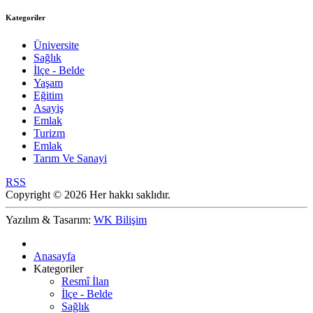
Kategoriler
Üniversite
Sağlık
İlçe - Belde
Yaşam
Eğitim
Asayiş
Emlak
Turizm
Emlak
Tarım Ve Sanayi
RSS
Copyright © 2026 Her hakkı saklıdır.
Yazılım & Tasarım:
WK Bilişim
Anasayfa
Kategoriler
Resmî İlan
İlçe - Belde
Sağlık