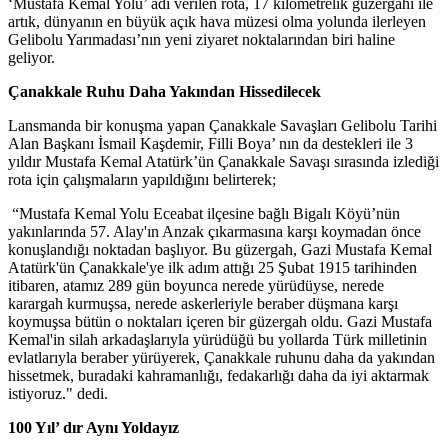
‘Mustafa Kemal Yolu’ adı verilen rota, 17 kilometrelik güzergahı ile
artık, dünyanın en büyük açık hava müzesi olma yolunda ilerleyen
Gelibolu Yarımadası’nın yeni ziyaret noktalarından biri haline
geliyor.
Çanakkale Ruhu Daha Yakından Hissedilecek
Lansmanda bir konuşma yapan Çanakkale Savaşları Gelibolu Tarihi
Alan Başkanı İsmail Kaşdemir, Filli Boya’ nın da destekleri ile 3
yıldır Mustafa Kemal Atatürk’ün Çanakkale Savaşı sırasında izlediği
rota için çalışmaların yapıldığını belirterek;
“Mustafa Kemal Yolu Eceabat ilçesine bağlı Bigalı Köyü’nün
yakınlarında 57. Alay'ın Anzak çıkarmasına karşı koymadan önce
konuşlandığı noktadan başlıyor. Bu güzergah, Gazi Mustafa Kemal
Atatürk'ün Çanakkale'ye ilk adım attığı 25 Şubat 1915 tarihinden
itibaren, atamız 289 gün boyunca nerede yürüdüyse, nerede
karargah kurmuşsa, nerede askerleriyle beraber düşmana karşı
koymuşsa bütün o noktaları içeren bir güzergah oldu. Gazi Mustafa
Kemal'in silah arkadaşlarıyla yürüdüğü bu yollarda Türk milletinin
evlatlarıyla beraber yürüyerek, Çanakkale ruhunu daha da yakından
hissetmek, buradaki kahramanlığı, fedakarlığı daha da iyi aktarmak
istiyoruz." dedi.
100 Yıl’ dır Aynı Yoldayız