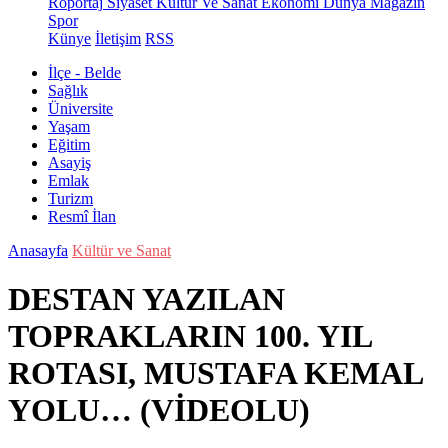
Röportaj
Siyaset
Kültür Ve Sanat
Ekonomi
Dünya
Magazin
Spor
Künye
İletişim
RSS
İlçe - Belde
Sağlık
Üniversite
Yaşam
Eğitim
Asayiş
Emlak
Turizm
Resmî İlan
Anasayfa
Kültür ve Sanat
DESTAN YAZILAN
TOPRAKLARIN 100. YIL
ROTASI, MUSTAFA KEMAL
YOLU… (VİDEOLU)