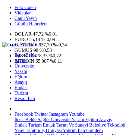
Foto Galeri
Videolar
Canlı Yayın
Günün Haberleri
DOLAR
47,72
%0,01
EURO
55,14
%-0,09
G.ALTIN
6.637,70
%-0,34
GÜMÜŞ
98
%0,58
İlçe - Belde
IMKB
13.878,33
%0,72
Sağlık
BITCOIN
65.007
%0,11
Üniversite
Yaşam
Eğitim
Asayiş
Emlak
Turizm
Resmî İlan
Facebook
Twitter
Instagram
Youtube
İlçe - Belde
Sağlık
Üniversite
Yaşam
Eğitim
Asayiş
Emlak
Turizm
Emlak
Tarım Ve Sanayi
Belediye
Teknoloji
Yerel
Tanıtım
İş Dünyası
Yatırım
İlan
Gündem