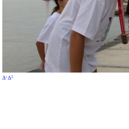
-
+
A
A