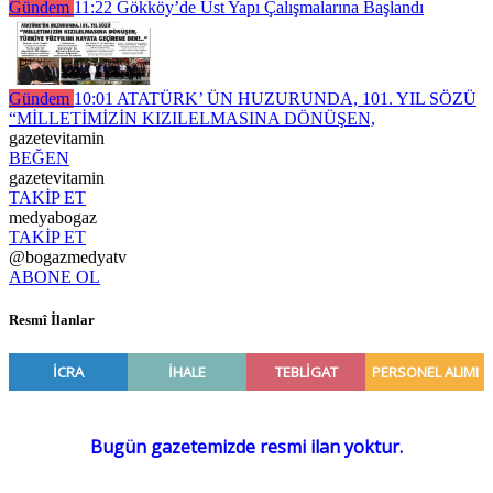
Gündem
11:22
Gökköy’de Üst Yapı Çalışmalarına Başlandı
Gündem
10:01
ATATÜRK’ ÜN HUZURUNDA, 101. YIL SÖZÜ
“MİLLETİMİZİN KIZILELMASINA DÖNÜŞEN,
gazetevitamin
BEĞEN
gazetevitamin
TAKİP ET
medyabogaz
TAKİP ET
@bogazmedyatv
ABONE OL
Resmî İlanlar