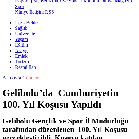
Röportaj
Siyaset
Kültür Ve Sanat
Ekonomi
Dünya
Magazin
Spor
Künye
İletişim
RSS
İlçe - Belde
Sağlık
Üniversite
Yaşam
Eğitim
Asayiş
Emlak
Turizm
Resmî İlan
Anasayfa
Gündem
Gelibolu’da Cumhuriyetin
100. Yıl Koşusu Yapıldı
Gelibolu Gençlik ve Spor İl Müdürlüğü
tarafından düzenlenen 100. Yıl Koşusu
gerçekleştirildi. Koşuya katılan