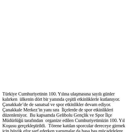
Türkiye Cumhuriyetinin 100. Yılına ulaşmasına sayılı günler
kalırken ülkenin dört bir yanında çeşitli etkinliklerle kutlanıyor.
Çanakkale’de de sanatsal ve spor etkinlikler devam ediyor.
Çanakkale Merkez’in yanı sıra İlçelerde de spor etkinlikleri
düzenleniyor. Bu kapsamda Gelibolu Gençlik ve Spor İlçe
Müdürlüğü tarafından organize edilen Cumhuriyetimizin 100. Yıl
Koşusu gerçekleştirildi. Törene katılan sporcular dereceye girmek
için büyük efor sarf ederken yarışmalar da başa baş mücadelelere