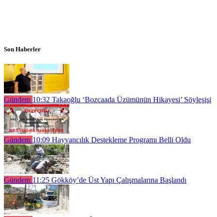
Son Haberler
Gündem
10:32
Takaoğlu ‘Bozcaada Üzümünün Hikayesi’ Söyleşişi
Gündem
10:09
Hayvancılık Destekleme Programı Belli Oldu
Gündem
11:25
Gökköy’de Üst Yapı Çalışmalarına Başlandı