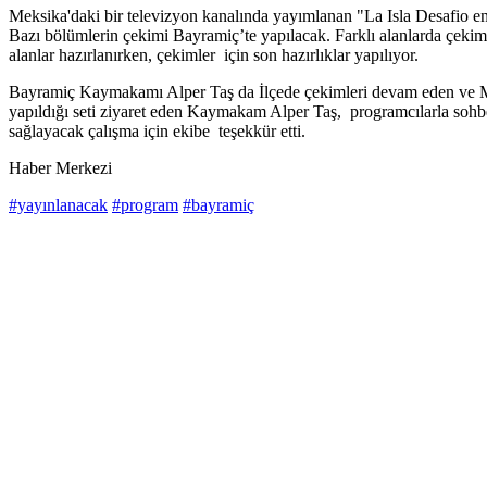
Meksika'daki bir televizyon kanalında yayımlanan "La Isla Desafio e
Bazı bölümlerin çekimi Bayramiç’te yapılacak. Farklı alanlarda çekimle
alanlar hazırlanırken, çekimler için son hazırlıklar yapılıyor.
Bayramiç Kaymakamı Alper Taş da İlçede çekimleri devam eden ve Meks
yapıldığı seti ziyaret eden Kaymakam Alper Taş, programcılarla sohbe
sağlayacak çalışma için ekibe teşekkür etti.
Haber Merkezi
#yayınlanacak
#program
#bayramiç