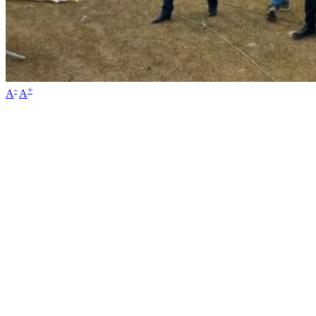
-
+
A
A