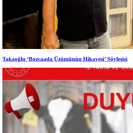
Takaoğlu ‘Bozcaada Üzümünün Hikayesi’ Söyleşişi