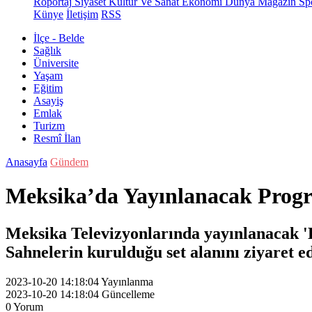
Röportaj
Siyaset
Kültür Ve Sanat
Ekonomi
Dünya
Magazin
Sp
Künye
İletişim
RSS
İlçe - Belde
Sağlık
Üniversite
Yaşam
Eğitim
Asayiş
Emlak
Turizm
Resmî İlan
Anasayfa
Gündem
Meksika’da Yayınlanacak Progr
Meksika Televizyonlarında yayınlanacak 'La
Sahnelerin kurulduğu set alanını ziyaret 
2023-10-20 14:18:04
Yayınlanma
2023-10-20 14:18:04
Güncelleme
0
Yorum