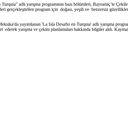
n Turquia" adlı yarışma programının bazı bölümleri, Bayramiç’te Çekile
ri gerçekleştirilen program için doğası, yeşili ve benzersiz güzellikler
ika'da yayımlanan 'La Isla Desafio en Turquia' adlı yarışma programın
t ederek yarışma ve çekim planlamaları hakkında bilgiler aldı. Kaymak