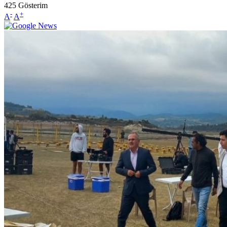
425
Gösterim
-
+
A
A