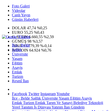
Foto Galeri
Videolar
Canlı Yayın
Günün Haberleri
DOLAR
47,74
%0,25
EURO
55,25
%0,43
G.ALTIN
6.660,55
%2,59
GÜMÜŞ
98
%3,57
İlçe - Belde
IMKB
13.779,39
%-0,14
Sağlık
BITCOIN
64.924
%0,76
Üniversite
Yaşam
Eğitim
Asayiş
Emlak
Turizm
Resmî İlan
Facebook
Twitter
Instagram
Youtube
İlçe - Belde
Sağlık
Üniversite
Yaşam
Eğitim
Asayiş
Emlak
Turizm
Emlak
Tarım Ve Sanayi
Belediye
Teknoloji
Yerel
Tanıtım
İş Dünyası
Yatırım
İlan
Gündem