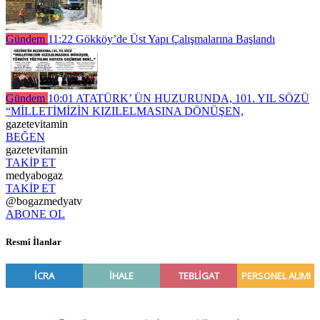
Gündem
11:22
Gökköy’de Üst Yapı Çalışmalarına Başlandı
Gündem
10:01
ATATÜRK’ ÜN HUZURUNDA, 101. YIL SÖZÜ
“MİLLETİMİZİN KIZILELMASINA DÖNÜŞEN,
gazetevitamin
BEĞEN
gazetevitamin
TAKİP ET
medyabogaz
TAKİP ET
@bogazmedyatv
ABONE OL
Resmî İlanlar