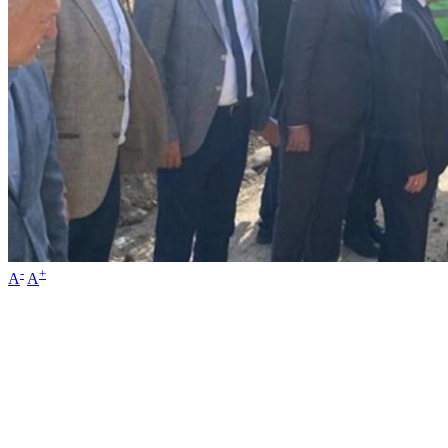
-
+
A
A