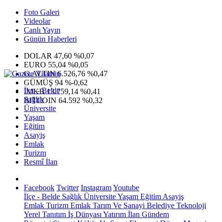
Foto Galeri
Videolar
Canlı Yayın
Günün Haberleri
DOLAR
47,60
%0,07
EURO
55,04
%0,05
G.ALTIN
6.526,76
%0,47
GÜMÜŞ
94
%-0,62
İlçe - Belde
IMKB
13.759,14
%0,41
Sağlık
BITCOIN
64.592
%0,32
Üniversite
Yaşam
Eğitim
Asayiş
Emlak
Turizm
Resmî İlan
Facebook
Twitter
Instagram
Youtube
İlçe - Belde
Sağlık
Üniversite
Yaşam
Eğitim
Asayiş
Emlak
Turizm
Emlak
Tarım Ve Sanayi
Belediye
Teknoloji
Yerel
Tanıtım
İş Dünyası
Yatırım
İlan
Gündem