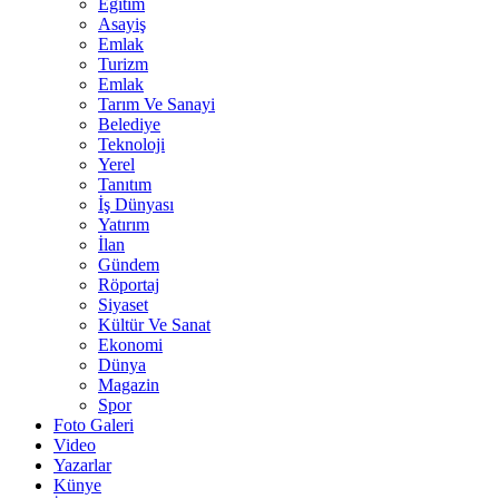
Eğitim
Asayiş
Emlak
Turizm
Emlak
Tarım Ve Sanayi
Belediye
Teknoloji
Yerel
Tanıtım
İş Dünyası
Yatırım
İlan
Gündem
Röportaj
Siyaset
Kültür Ve Sanat
Ekonomi
Dünya
Magazin
Spor
Foto Galeri
Video
Yazarlar
Künye