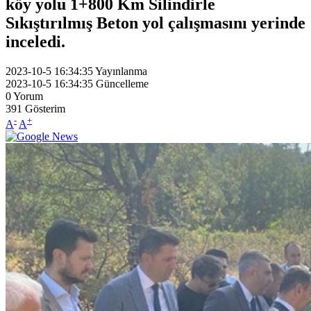
köy yolu 1+800 Km Silindirle
Sıkıştırılmış Beton yol çalışmasını yerinde
inceledi.
2023-10-5 16:34:35
Yayınlanma
2023-10-5 16:34:35
Güncelleme
0
Yorum
391
Gösterim
-
+
A
A