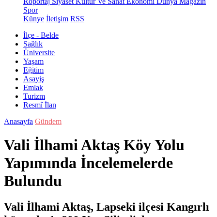
Röportaj
Siyaset
Kültür Ve Sanat
Ekonomi
Dünya
Magazin
Spor
Künye
İletişim
RSS
İlçe - Belde
Sağlık
Üniversite
Yaşam
Eğitim
Asayiş
Emlak
Turizm
Resmî İlan
Anasayfa
Gündem
Vali İlhami Aktaş Köy Yolu
Yapımında İncelemelerde
Bulundu
Vali İlhami Aktaş, Lapseki ilçesi Kangırlı