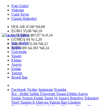
Foto Galeri
Videolar
Canlı Yayın
Günün Haberleri
DOLAR
47,60
%0,06
EURO
55,06
%0,10
G.ALTIN
6.487,07
%-0,14
GÜMÜŞ
94
%-1,20
İlçe - Belde
IMKB
13.731,94
%0,21
Sağlık
BITCOIN
64.301
%0,24
Üniversite
Yaşam
Eğitim
Asayiş
Emlak
Turizm
Resmî İlan
Facebook
Twitter
Instagram
Youtube
İlçe - Belde
Sağlık
Üniversite
Yaşam
Eğitim
Asayiş
Emlak
Turizm
Emlak
Tarım Ve Sanayi
Belediye
Teknoloji
Yerel
Tanıtım
İş Dünyası
Yatırım
İlan
Gündem