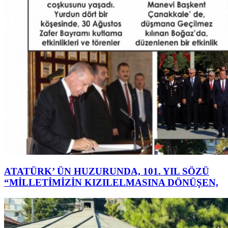
ATATÜRK’ ÜN HUZURUNDA, 101. YIL SÖZÜ
“MİLLETİMİZİN KIZILELMASINA DÖNÜŞEN,