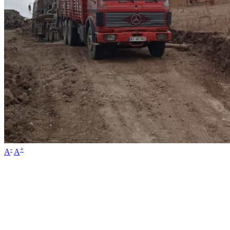
-
+
A
A