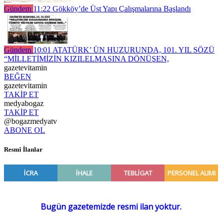
Gündem
11:22
Gökköy’de Üst Yapı Çalışmalarına Başlandı
Gündem
10:01
ATATÜRK’ ÜN HUZURUNDA, 101. YIL SÖZÜ
“MİLLETİMİZİN KIZILELMASINA DÖNÜŞEN,
gazetevitamin
BEĞEN
gazetevitamin
TAKİP ET
medyabogaz
TAKİP ET
@bogazmedyatv
ABONE OL
Resmî İlanlar