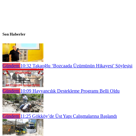
Son Haberler
Gündem
10:32
Takaoğlu ‘Bozcaada Üzümünün Hikayesi’ Söyleşişi
Gündem
10:09
Hayvancılık Destekleme Programı Belli Oldu
Gündem
11:25
Gökköy’de Üst Yapı Çalışmalarına Başlandı