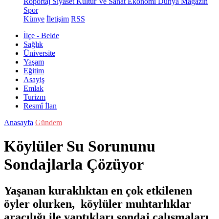
Röportaj
Siyaset
Kültür Ve Sanat
Ekonomi
Dünya
Magazin
Spor
Künye
İletişim
RSS
İlçe - Belde
Sağlık
Üniversite
Yaşam
Eğitim
Asayiş
Emlak
Turizm
Resmî İlan
Anasayfa
Gündem
Köylüler Su Sorununu
Sondajlarla Çözüyor
Yaşanan kuraklıktan en çok etkilenen
öyler olurken, köylüler muhtarlıklar
aracılığı ile yaptıkları sondaj çalışmaları