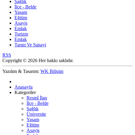
Sağlık
İlçe - Belde
Yaşam
Eğitim
Asayiş
Emlak
Turizm
Emlak
Tarım Ve Sanayi
RSS
Copyright © 2026 Her hakkı saklıdır.
Yazılım & Tasarım:
WK Bilişim
Anasayfa
Kategoriler
Resmî İlan
İlçe - Belde
Sağlık
Üniversite
Yaşam
Eğitim
Asayiş