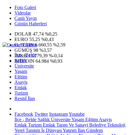
Foto Galeri
Videolar
Canlı Yayın
Günün Haberleri
DOLAR
47,74
%0,25
EURO
55,25
%0,43
G.ALTIN
6.660,55
%2,59
GÜMÜŞ
98
%3,57
İlçe - Belde
IMKB
13.779,39
%-0,14
Sağlık
BITCOIN
64.984
%0,93
Üniversite
Yaşam
Eğitim
Asayiş
Emlak
Turizm
Resmî İlan
Facebook
Twitter
Instagram
Youtube
İlçe - Belde
Sağlık
Üniversite
Yaşam
Eğitim
Asayiş
Emlak
Turizm
Emlak
Tarım Ve Sanayi
Belediye
Teknoloji
Yerel
Tanıtım
İş Dünyası
Yatırım
İlan
Gündem