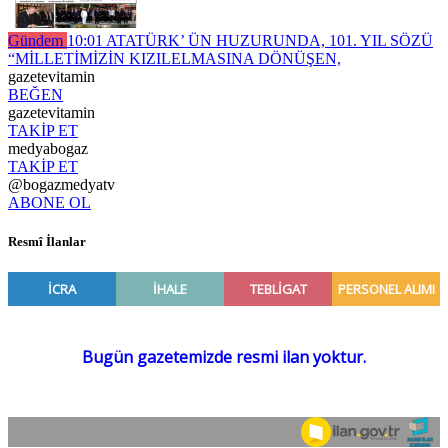
Gündem
10:01
ATATÜRK’ ÜN HUZURUNDA, 101. YIL SÖZÜ
“MİLLETİMİZİN KIZILELMASINA DÖNÜŞEN,
gazetevitamin
BEĞEN
gazetevitamin
TAKİP ET
medyabogaz
TAKİP ET
@bogazmedyatv
ABONE OL
Resmî İlanlar