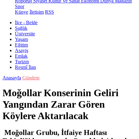
Röportaj
Siyaset
Kültür Ve Sanat
Ekonomi
Dünya
Magazin
Spor
Künye
İletişim
RSS
İlçe - Belde
Sağlık
Üniversite
Yaşam
Eğitim
Asayiş
Emlak
Turizm
Resmî İlan
Anasayfa
Gündem
Moğollar Konserinin Geliri
Yangından Zarar Gören
Köylere Aktarılacak
Moğollar Grubu, İtfaiye Haftası