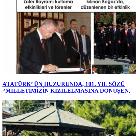
ATATÜRK’ ÜN HUZURUNDA, 101. YIL SÖZÜ
“MİLLETİMİZİN KIZILELMASINA DÖNÜŞEN,