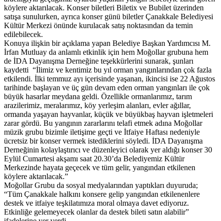
köylere aktarılacak. Konser biletleri Biletix ve Bubilet üzerinden
satışa sunulurken, ayrıca konser günü biletler Çanakkale Belediyesi
Kültür Merkezi önünde kurulacak satış noktasından da temin
edilebilecek.
Konuya ilişkin bir açıklama yapan Belediye Başkan Yardımcısı M.
İrfan Mutluay da anlamlı etkinlik için hem Moğollar grubuna hem
de İDA Dayanışma Derneğine teşekkürlerini sunarak, şunları
kaydetti “İlimiz ve kentimiz bu yıl orman yangınlarından çok fazla
etkilendi. İlki temmuz ayı içerisinde yaşanan, ikincisi ise 22 Ağustos
tarihinde başlayan ve üç gün devam eden orman yangınları ile çok
büyük hasarlar meydana geldi. Özellikle ormanlarımız, tarım
arazilerimiz, meralarımız, köy yerleşim alanları, evler ağıllar,
ormanda yaşayan hayvanlar, küçük ve büyükbaş hayvan işletmeleri
zarar gördü. Bu yangının zararlarını telafi etmek adına Moğollar
müzik grubu bizimle iletişime geçti ve İtfaiye Haftası nedeniyle
ücretsiz bir konser vermek istediklerini söyledi. İDA Dayanışma
Derneğinin kolaylaştırıcı ve düzenleyici olarak yer aldığı konser 30
Eylül Cumartesi akşamı saat 20.30’da Belediyemiz Kültür
Merkezinde hayata geçecek ve tüm gelir, yangından etkilenen
köylere aktarılacak.”
Moğollar Grubu da sosyal medyalarından yaptıkları duyuruda;
“Tüm Çanakkale halkını konsere gelip yangından etkilenenlere
destek ve itfaiye teşkilatımıza moral olmaya davet ediyoruz.
Etkinliğe gelemeyecek olanlar da destek bileti satın alabilir”
ifadelerine yer verdi.