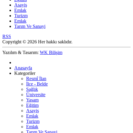
Asayiş
Emlak
Turizm
Emlak
Tarım Ve Sanayi
RSS
Copyright © 2026 Her hakkı saklıdır.
Yazılım & Tasarım:
WK Bilişim
Anasayfa
Kategoriler
Resmî İlan
İlçe - Belde
Sağlık
Üniversite
Yaşam
Eğitim
Asayiş
Emlak
Turizm
Emlak
Tarım Ve Sanayi