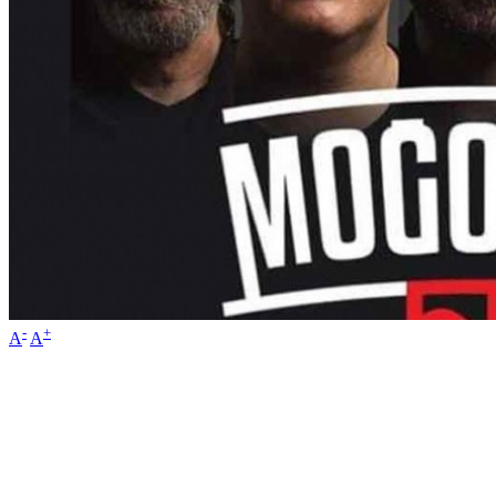
-
+
A
A