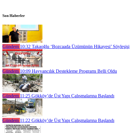
Son Haberler
Gündem
10:32
Takaoğlu ‘Bozcaada Üzümünün Hikayesi’ Söyleşişi
Gündem
10:09
Hayvancılık Destekleme Programı Belli Oldu
Gündem
11:25
Gökköy’de Üst Yapı Çalışmalarına Başlandı
Gündem
11:22
Gökköy’de Üst Yapı Çalışmalarına Başlandı