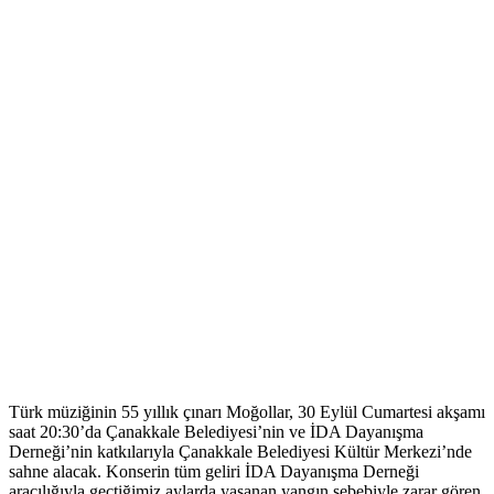
Türk müziğinin 55 yıllık çınarı Moğollar, 30 Eylül Cumartesi akşamı
saat 20:30’da Çanakkale Belediyesi’nin ve İDA Dayanışma
Derneği’nin katkılarıyla Çanakkale Belediyesi Kültür Merkezi’nde
sahne alacak. Konserin tüm geliri İDA Dayanışma Derneği
aracılığıyla geçtiğimiz aylarda yaşanan yangın sebebiyle zarar gören