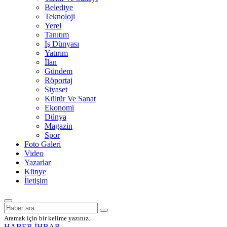
Belediye
Teknoloji
Yerel
Tanıtım
İş Dünyası
Yatırım
İlan
Gündem
Röportaj
Siyaset
Kültür Ve Sanat
Ekonomi
Dünya
Magazin
Spor
Foto Galeri
Video
Yazarlar
Künye
İletişim
Aramak için bir kelime yazınız.
HABER İHBAR