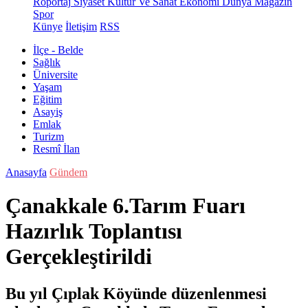
Röportaj
Siyaset
Kültür Ve Sanat
Ekonomi
Dünya
Magazin
Spor
Künye
İletişim
RSS
İlçe - Belde
Sağlık
Üniversite
Yaşam
Eğitim
Asayiş
Emlak
Turizm
Resmî İlan
Anasayfa
Gündem
Çanakkale 6.Tarım Fuarı
Hazırlık Toplantısı
Gerçekleştirildi
Bu yıl Çıplak Köyünde düzenlenmesi