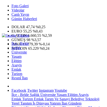
Foto Galeri
Videolar
Canlı Yayın
Günün Haberleri
DOLAR
47,74
%0,25
EURO
55,25
%0,43
G.ALTIN
6.660,55
%2,59
GÜMÜŞ
98
%3,57
İlçe - Belde
IMKB
13.779,39
%-0,14
Sağlık
BITCOIN
65.229
%0,24
Üniversite
Yaşam
Eğitim
Asayiş
Emlak
Turizm
Resmî İlan
Facebook
Twitter
Instagram
Youtube
İlçe - Belde
Sağlık
Üniversite
Yaşam
Eğitim
Asayiş
Emlak
Turizm
Emlak
Tarım Ve Sanayi
Belediye
Teknoloji
Yerel
Tanıtım
İş Dünyası
Yatırım
İlan
Gündem