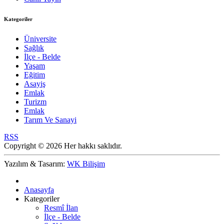
Kategoriler
Üniversite
Sağlık
İlçe - Belde
Yaşam
Eğitim
Asayiş
Emlak
Turizm
Emlak
Tarım Ve Sanayi
RSS
Copyright © 2026 Her hakkı saklıdır.
Yazılım & Tasarım:
WK Bilişim
Anasayfa
Kategoriler
Resmî İlan
İlçe - Belde