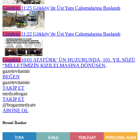
Gündem
11:25
Gökköy’de Üst Yapı Çalışmalarına Başlandı
Gündem
11:22
Gökköy’de Üst Yapı Çalışmalarına Başlandı
Gündem
10:01
ATATÜRK’ ÜN HUZURUNDA, 101. YIL SÖZÜ
“MİLLETİMİZİN KIZILELMASINA DÖNÜŞEN,
gazetevitamin
BEĞEN
gazetevitamin
TAKİP ET
medyabogaz
TAKİP ET
@bogazmedyatv
ABONE OL
Resmî İlanlar