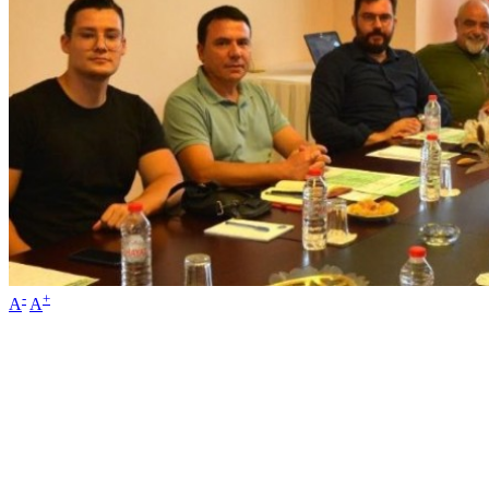
-
+
A
A