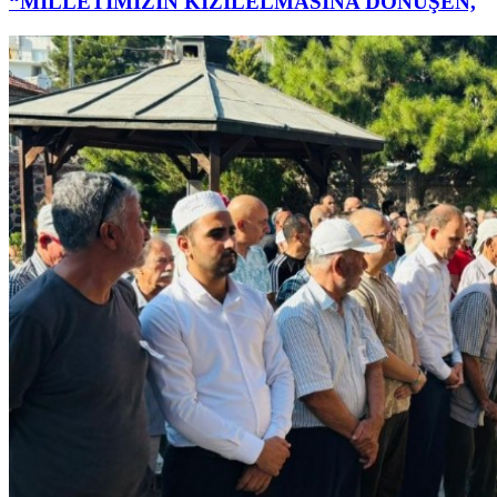
“MİLLETİMİZİN KIZILELMASINA DÖNÜŞEN,