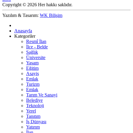
Copyright © 2026 Her hakkı saklıdır.
Yazılım & Tasarım:
WK Bilişim
Anasayfa
Kategoriler
Resmî İlan
İlçe - Belde
Sağlık
Üniversite
Yaşam
Eğitim
Asayiş
Emlak
Turizm
Emlak
Tarım Ve Sanayi
Belediye
Teknoloji
Yerel
Tanıtım
İş Dünyası
Yatırım
İlan