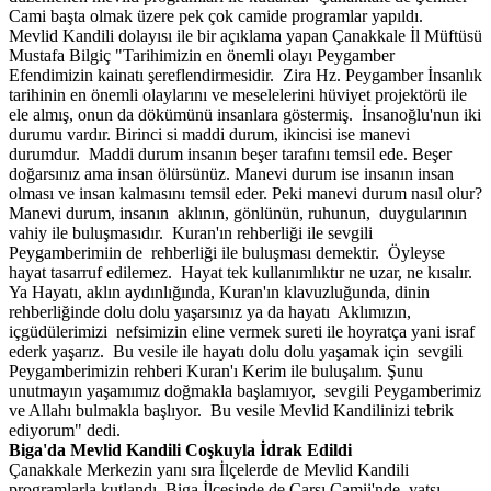
Cami başta olmak üzere pek çok camide programlar yapıldı.
Mevlid Kandili dolayısı ile bir açıklama yapan Çanakkale İl Müftüsü
Mustafa Bilgiç "Tarihimizin en önemli olayı Peygamber
Efendimizin kainatı şereflendirmesidir. Zira Hz. Peygamber İnsanlık
tarihinin en önemli olaylarını ve meselelerini hüviyet projektörü ile
ele almış, onun da dökümünü insanlara göstermiş. İnsanoğlu'nun iki
durumu vardır. Birinci si maddi durum, ikincisi ise manevi
durumdur. Maddi durum insanın beşer tarafını temsil ede. Beşer
doğarsınız ama insan ölürsünüz. Manevi durum ise insanın insan
olması ve insan kalmasını temsil eder. Peki manevi durum nasıl olur?
Manevi durum, insanın aklının, gönlünün, ruhunun, duygularının
vahiy ile buluşmasıdır. Kuran'ın rehberliği ile sevgili
Peygamberimiin de rehberliği ile buluşması demektir. Öyleyse
hayat tasarruf edilemez. Hayat tek kullanımlıktır ne uzar, ne kısalır.
Ya Hayatı, aklın aydınlığında, Kuran'ın klavuzluğunda, dinin
rehberliğinde dolu dolu yaşarsınız ya da hayatı Aklımızın,
içgüdülerimizi nefsimizin eline vermek sureti ile hoyratça yani israf
ederk yaşarız. Bu vesile ile hayatı dolu dolu yaşamak için sevgili
Peygamberimizin rehberi Kuran'ı Kerim ile buluşalım. Şunu
unutmayın yaşamımız doğmakla başlamıyor, sevgili Peygamberimiz
ve Allahı bulmakla başlıyor. Bu vesile Mevlid Kandilinizi tebrik
ediyorum" dedi.
Biga'da
Mevlid Kandili Coşkuyla İdrak Edildi
Çanakkale Merkezin yanı sıra İlçelerde de Mevlid Kandili
programlarla kutlandı. Biga İlçesinde de Çarşı Camii'nde, yatsı