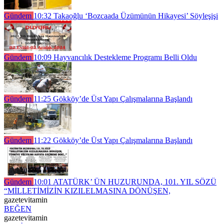
Gündem
10:32
Takaoğlu ‘Bozcaada Üzümünün Hikayesi’ Söyleşişi
Gündem
10:09
Hayvancılık Destekleme Programı Belli Oldu
Gündem
11:25
Gökköy’de Üst Yapı Çalışmalarına Başlandı
Gündem
11:22
Gökköy’de Üst Yapı Çalışmalarına Başlandı
Gündem
10:01
ATATÜRK’ ÜN HUZURUNDA, 101. YIL SÖZÜ
“MİLLETİMİZİN KIZILELMASINA DÖNÜŞEN,
gazetevitamin
BEĞEN
gazetevitamin