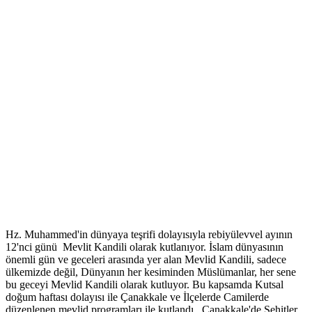
Hz. Muhammed'in dünyaya teşrifi dolayısıyla rebiyülevvel ayının
12'nci günü Mevlit Kandili olarak kutlanıyor. İslam dünyasının
önemli gün ve geceleri arasında yer alan Mevlid Kandili, sadece
ülkemizde değil, Dünyanın her kesiminden Müslümanlar, her sene
bu geceyi Mevlid Kandili olarak kutluyor. Bu kapsamda Kutsal
doğum haftası dolayısı ile Çanakkale ve İlçelerde Camilerde
düzenlenen mevlid programları ile kutlandı. Çanakkale'de Şehitler