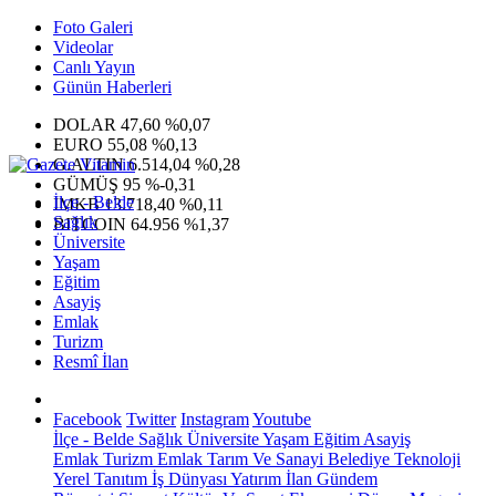
Foto Galeri
Videolar
Canlı Yayın
Günün Haberleri
DOLAR
47,60
%0,07
EURO
55,08
%0,13
G.ALTIN
6.514,04
%0,28
GÜMÜŞ
95
%-0,31
İlçe - Belde
IMKB
13.718,40
%0,11
Sağlık
BITCOIN
64.956
%1,37
Üniversite
Yaşam
Eğitim
Asayiş
Emlak
Turizm
Resmî İlan
Facebook
Twitter
Instagram
Youtube
İlçe - Belde
Sağlık
Üniversite
Yaşam
Eğitim
Asayiş
Emlak
Turizm
Emlak
Tarım Ve Sanayi
Belediye
Teknoloji
Yerel
Tanıtım
İş Dünyası
Yatırım
İlan
Gündem