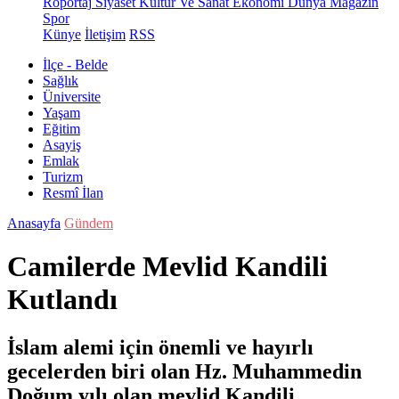
Röportaj
Siyaset
Kültür Ve Sanat
Ekonomi
Dünya
Magazin
Spor
Künye
İletişim
RSS
İlçe - Belde
Sağlık
Üniversite
Yaşam
Eğitim
Asayiş
Emlak
Turizm
Resmî İlan
Anasayfa
Gündem
Camilerde Mevlid Kandili
Kutlandı
İslam alemi için önemli ve hayırlı
gecelerden biri olan Hz. Muhammedin
Doğum yılı olan mevlid Kandili