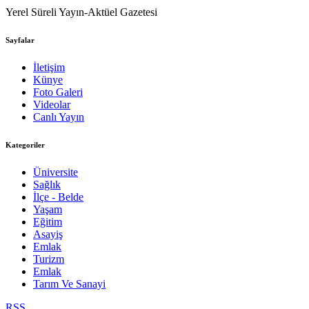
Yerel Süreli Yayın-Aktüel Gazetesi
Sayfalar
İletişim
Künye
Foto Galeri
Videolar
Canlı Yayın
Kategoriler
Üniversite
Sağlık
İlçe - Belde
Yaşam
Eğitim
Asayiş
Emlak
Turizm
Emlak
Tarım Ve Sanayi
RSS