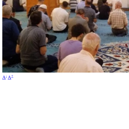
-
+
A
A