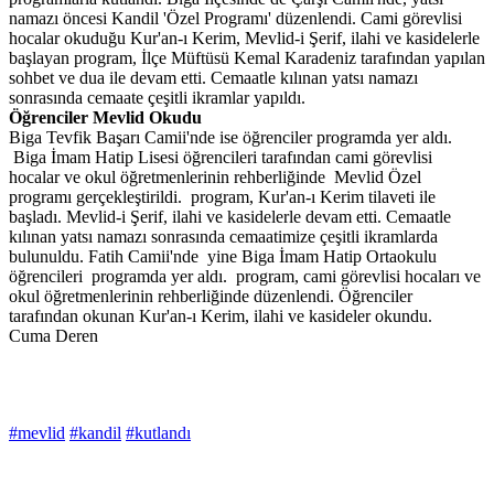
namazı öncesi Kandil 'Özel Programı' düzenlendi. Cami görevlisi
hocalar okuduğu Kur'an-ı Kerim, Mevlid-i Şerif, ilahi ve kasidelerle
başlayan program, İlçe Müftüsü Kemal Karadeniz tarafından yapılan
sohbet ve dua ile devam etti. Cemaatle kılınan yatsı namazı
sonrasında cemaate çeşitli ikramlar yapıldı.
Ö
ğrenciler Mevlid Okudu
Biga Tevfik Başarı Camii'nde ise öğrenciler programda yer aldı.
Biga İmam Hatip Lisesi öğrencileri tarafından cami görevlisi
hocalar ve okul öğretmenlerinin rehberliğinde Mevlid Özel
programı gerçekleştirildi. program, Kur'an-ı Kerim tilaveti ile
başladı. Mevlid-i Şerif, ilahi ve kasidelerle devam etti. Cemaatle
kılınan yatsı namazı sonrasında cemaatimize çeşitli ikramlarda
bulunuldu. Fatih Camii'nde yine Biga İmam Hatip Ortaokulu
öğrencileri programda yer aldı. program, cami görevlisi hocaları ve
okul öğretmenlerinin rehberliğinde düzenlendi. Öğrenciler
tarafından okunan Kur'an-ı Kerim, ilahi ve kasideler okundu.
Cuma Deren
#mevlid
#kandil
#kutlandı