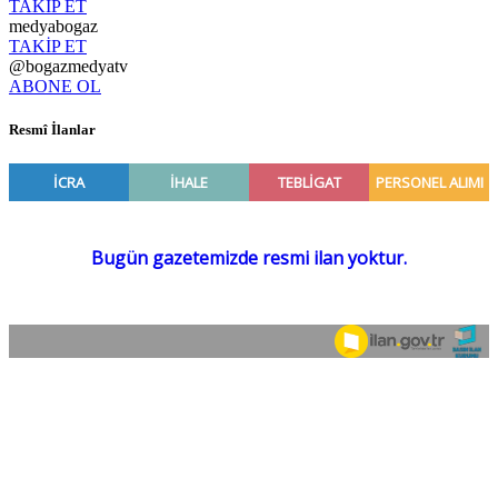
TAKİP ET
medyabogaz
TAKİP ET
@bogazmedyatv
ABONE OL
Resmî İlanlar