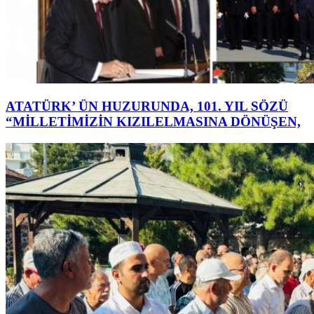
ATATÜRK’ ÜN HUZURUNDA, 101. YIL SÖZÜ
“MİLLETİMİZİN KIZILELMASINA DÖNÜŞEN,