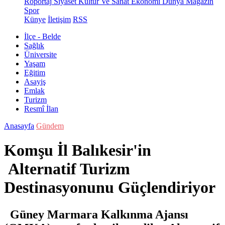
Röportaj
Siyaset
Kültür Ve Sanat
Ekonomi
Dünya
Magazin
Spor
Künye
İletişim
RSS
İlçe - Belde
Sağlık
Üniversite
Yaşam
Eğitim
Asayiş
Emlak
Turizm
Resmî İlan
Anasayfa
Gündem
Komşu İl Balıkesir'in
Alternatif Turizm
Destinasyonunu Güçlendiriyor
Güney Marmara Kalkınma Ajansı