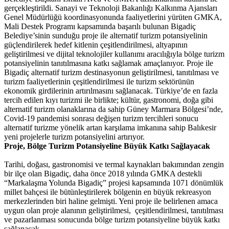
gerçekleştirildi. Sanayi ve Teknoloji Bakanlığı Kalkınma Ajansları
Genel Müdürlüğü koordinasyonunda faaliyetlerini yürüten GMKA,
Mali Destek Programı kapsamında başarılı bulunan Bigadiç
Belediye’sinin sunduğu proje ile alternatif turizm potansiyelinin
güçlendirilerek hedef kitlenin çeşitlendirilmesi, altyapının
geliştirilmesi ve dijital teknolojiler kullanımı aracılığıyla bölge turizm
potansiyelinin tanıtılmasına katkı sağlamak amaçlanıyor. Proje ile
Bigadiç alternatif turizm destinasyonun geliştirilmesi, tanıtılması ve
turizm faaliyetlerinin çeşitlendirilmesi ile turizm sektörünün
ekonomik girdilerinin artırılmasını sağlanacak. Türkiye’de en fazla
tercih edilen kıyı turizmi ile birlikte; kültür, gastronomi, doğa gibi
alternatif turizm olanaklarına da sahip Güney Marmara Bölgesi’nde,
Covid-19 pandemisi sonrası değişen turizm tercihleri sonucu
alternatif turizme yönelik artan karşılama imkanına sahip Balıkesir
yeni projelerle turizm potansiyelini artırıyor.
Proje, Bölge Turizm Potansiyeline Büyük Katkı Sağlayacak
Tarihi, doğası, gastronomisi ve termal kaynakları bakımından zengin
bir ilçe olan Bigadiç, daha önce 2018 yılında GMKA destekli
“Markalaşma Yolunda Bigadiç” projesi kapsamında 1071 dönümlük
millet bahçesi ile bütünleştirilerek bölgenin en büyük rekreasyon
merkezlerinden biri haline gelmişti. Yeni proje ile belirlenen amaca
uygun olan proje alanının geliştirilmesi, çeşitlendirilmesi, tanıtılması
ve pazarlanması sonucunda bölge turizm potansiyeline büyük katkı
sağlanacak.