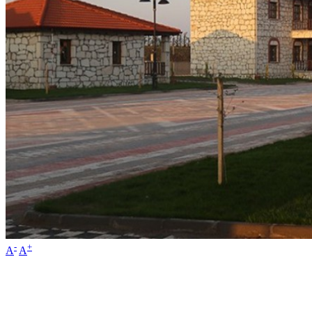
-
+
A
A