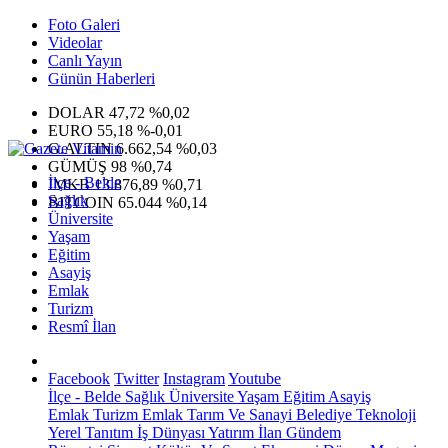
Foto Galeri
Videolar
Canlı Yayın
Günün Haberleri
DOLAR
47,72
%0,02
EURO
55,18
%-0,01
G.ALTIN
6.662,54
%0,03
GÜMÜŞ
98
%0,74
İlçe - Belde
IMKB
13.876,89
%0,71
Sağlık
BITCOIN
65.044
%0,14
Üniversite
Yaşam
Eğitim
Asayiş
Emlak
Turizm
Resmî İlan
Facebook
Twitter
Instagram
Youtube
İlçe - Belde
Sağlık
Üniversite
Yaşam
Eğitim
Asayiş
Emlak
Turizm
Emlak
Tarım Ve Sanayi
Belediye
Teknoloji
Yerel
Tanıtım
İş Dünyası
Yatırım
İlan
Gündem