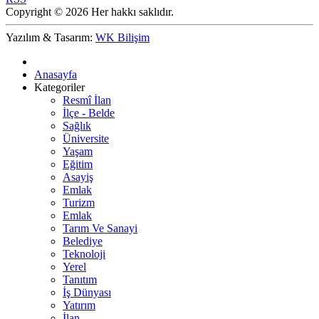
Copyright © 2026 Her hakkı saklıdır.
Yazılım & Tasarım:
WK Bilişim
Anasayfa
Kategoriler
Resmî İlan
İlçe - Belde
Sağlık
Üniversite
Yaşam
Eğitim
Asayiş
Emlak
Turizm
Emlak
Tarım Ve Sanayi
Belediye
Teknoloji
Yerel
Tanıtım
İş Dünyası
Yatırım
İlan