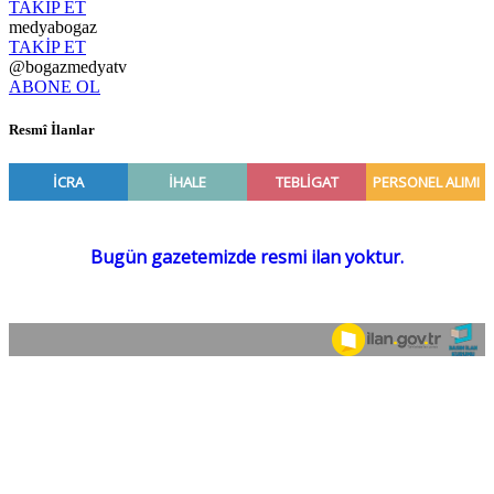
TAKİP ET
medyabogaz
TAKİP ET
@bogazmedyatv
ABONE OL
Resmî İlanlar