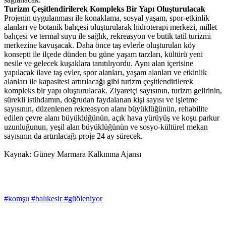
Turizm Çeşitlendirilerek Kompleks Bir Yapı Oluşturulacak
Projenin uygulanması ile konaklama, sosyal yaşam, spor-etkinlik
alanları ve botanik bahçesi oluşturularak hidroterapi merkezi, millet
bahçesi ve termal suyu ile sağlık, rekreasyon ve butik tatil turizmi
merkezine kavuşacak. Daha önce taş evlerle oluşturulan köy
konsepti ile ilçede dünden bu güne yaşam tarzları, kültürü yeni
nesile ve gelecek kuşaklara tanıtılıyordu. Aynı alan içerisine
yapılacak ilave taş evler, spor alanları, yaşam alanları ve etkinlik
alanları ile kapasitesi artırılacağı gibi turizm çeşitlendirilerek
kompleks bir yapı oluşturulacak. Ziyaretçi sayısının, turizm gelirinin,
sürekli istihdamın, doğrudan faydalanan kişi sayısı ve işletme
sayısının, düzenlenen rekreasyon alanı büyüklüğünün, rehabilite
edilen çevre alanı büyüklüğünün, açık hava yürüyüş ve koşu parkur
uzunluğunun, yeşil alan büyüklüğünün ve sosyo-kültürel mekan
sayısının da artırılacağı proje 24 ay sürecek.
Kaynak: Güney Marmara Kalkınma Ajansı
#komşu
#balıkesir
#güöleniyor