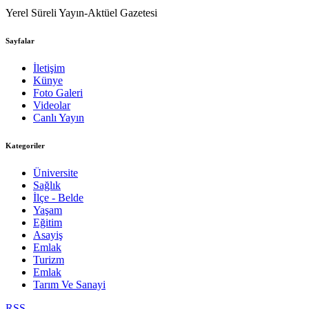
Yerel Süreli Yayın-Aktüel Gazetesi
Sayfalar
İletişim
Künye
Foto Galeri
Videolar
Canlı Yayın
Kategoriler
Üniversite
Sağlık
İlçe - Belde
Yaşam
Eğitim
Asayiş
Emlak
Turizm
Emlak
Tarım Ve Sanayi
RSS