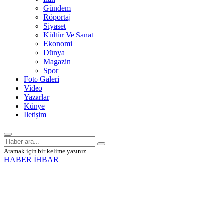
Gündem
Röportaj
Siyaset
Kültür Ve Sanat
Ekonomi
Dünya
Magazin
Spor
Foto Galeri
Video
Yazarlar
Künye
İletişim
Aramak için bir kelime yazınız.
HABER İHBAR