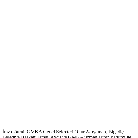
İmza töreni, GMKA Genel Sekreteri Onur Adıyaman, Bigadiç
Belediye Başkanı İsmail Avcu ve GMKA uzmanlarının katılımı ile