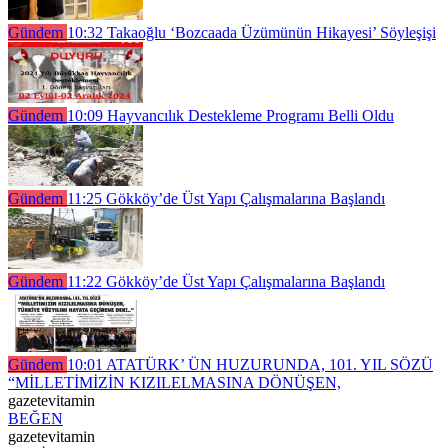
Gündem
10:32
Takaoğlu ‘Bozcaada Üzümünün Hikayesi’ Söyleşişi
Gündem
10:09
Hayvancılık Destekleme Programı Belli Oldu
Gündem
11:25
Gökköy’de Üst Yapı Çalışmalarına Başlandı
Gündem
11:22
Gökköy’de Üst Yapı Çalışmalarına Başlandı
Gündem
10:01
ATATÜRK’ ÜN HUZURUNDA, 101. YIL SÖZÜ
“MİLLETİMİZİN KIZILELMASINA DÖNÜŞEN,
gazetevitamin
BEĞEN
gazetevitamin