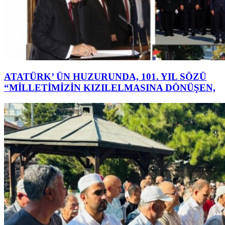
ATATÜRK’ ÜN HUZURUNDA, 101. YIL SÖZÜ
“MİLLETİMİZİN KIZILELMASINA DÖNÜŞEN,