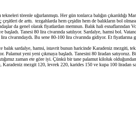
çı tekneleri törenle uğurlanmıştı. Her gün tonlarca balığın çıkarıldığ
ç çeşitleri de arttı. tezgahlarda hem çeşidin hem de balıkların bol olmas
ndaşlar da genel olarak fiyatlardan memnun. Balık hali esnaflarından V
başladı. Tanesi 80 lira civarında satılıyor. Sardalye, hamsi bol. Vatand
ira civarındaydı. Bu sene 80-100 lira civarında gidiyor. Et fiyatlarına
alık sardalye, hamsi, istavrit bunun haricinde Karadeniz mezgiti, tekir
. Palamut yeni yeni çıkmaya başladı. Tanesini 80 liradan satıyoruz. Bir
ğımız zaman ete göre iyi. Çünkü bir tane palamut kiloluk olduğundan üç
 Karadeniz mezgit 120, levrek 220, karides 150 ve kupa 100 liradan sat