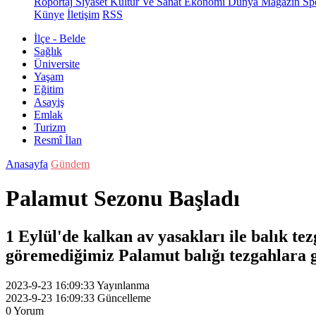
Röportaj
Siyaset
Kültür Ve Sanat
Ekonomi
Dünya
Magazin
Sp
Künye
İletişim
RSS
İlçe - Belde
Sağlık
Üniversite
Yaşam
Eğitim
Asayiş
Emlak
Turizm
Resmî İlan
Anasayfa
Gündem
Palamut Sezonu Başladı
1 Eylül'de kalkan av yasakları ile balık te
göremediğimiz Palamut balığı tezgahlara g
2023-9-23 16:09:33
Yayınlanma
2023-9-23 16:09:33
Güncelleme
0
Yorum