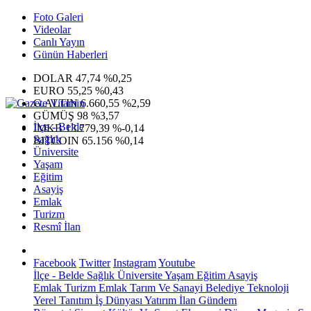
Foto Galeri
Videolar
Canlı Yayın
Günün Haberleri
DOLAR
47,74
%0,25
EURO
55,25
%0,43
G.ALTIN
6.660,55
%2,59
GÜMÜŞ
98
%3,57
İlçe - Belde
IMKB
13.779,39
%-0,14
Sağlık
BITCOIN
65.156
%0,14
Üniversite
Yaşam
Eğitim
Asayiş
Emlak
Turizm
Resmî İlan
Facebook
Twitter
Instagram
Youtube
İlçe - Belde
Sağlık
Üniversite
Yaşam
Eğitim
Asayiş
Emlak
Turizm
Emlak
Tarım Ve Sanayi
Belediye
Teknoloji
Yerel
Tanıtım
İş Dünyası
Yatırım
İlan
Gündem