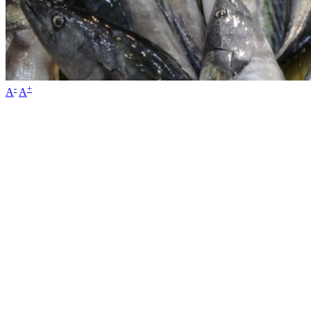
-
+
A
A