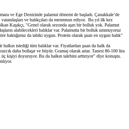
ı Marmara ve Ege Denizinde palamut dönemi de başladı. Çanakkale’de
ı vatandaşları ve balıkçıları da menmnun ediyor. Bu yıl ilk kez
olkan Kaşıkçı, "Genel olarak sezonda aşırı bir bolluk yok. Palamut
aşların alabilecekleri balıklar var. Palamutta bir bolluk ummuyoruz
 göre baktığımız da tabiki uygun. Protein olarak şuan en uygun balık"
 halkın istediği tüm balıklar var. Fiyatlardan şuan da halk da
azcık daha bollaşır ve büyür. Gramaj olarak artar. Tanesi 80-100 lira
 kişiyi doyuruyor. Bu da halkın talebini arttırıyor" diye konuştu.
ılıyor.