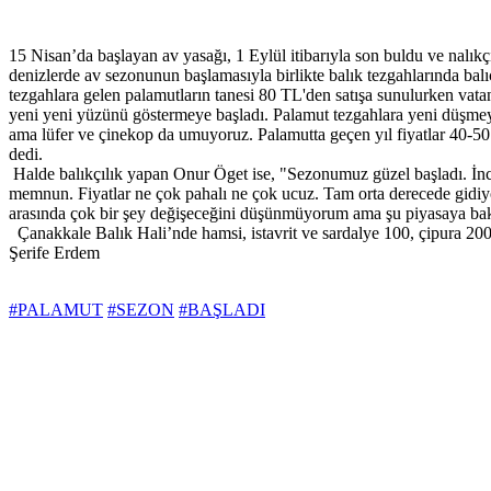
15 Nisan’da başlayan av yasağı, 1 Eylül itibarıyla son buldu ve nalık
denizlerde av sezonunun başlamasıyla birlikte balık tezgahlarında balı
tezgahlara gelen palamutların tanesi 80 TL'den satışa sunulurken vata
yeni yeni yüzünü göstermeye başladı. Palamut tezgahlara yeni düşmeye 
ama lüfer ve çinekop da umuyoruz. Palamutta geçen yıl fiyatlar 40-50 l
dedi.
Halde balıkçılık yapan Onur Öget ise, "Sezonumuz güzel başladı. İnce b
memnun. Fiyatlar ne çok pahalı ne çok ucuz. Tam orta derecede gidiyor
arasında çok bir şey değişeceğini düşünmüyorum ama şu piyasaya baktı
Çanakkale Balık Hali’nde hamsi, istavrit ve sardalye 100, çipura 200,
Şerife Erdem
#PALAMUT
#SEZON
#BAŞLADI