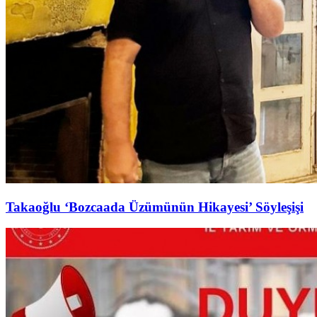
Takaoğlu ‘Bozcaada Üzümünün Hikayesi’ Söyleşişi