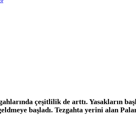
or
zgahlarında çeşitlilik de arttı. Yasakların b
eldmeye başladı. Tezgahta yerini alan Pala