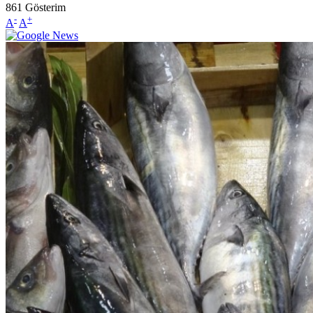
861
Gösterim
-
+
A
A