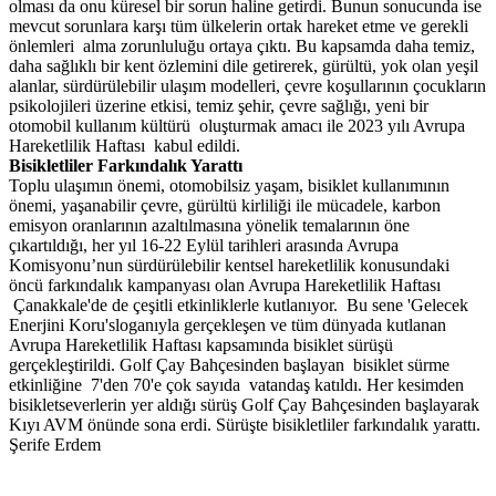
olması da onu küresel bir sorun haline getirdi. Bunun sonucunda ise
mevcut sorunlara karşı tüm ülkelerin ortak hareket etme ve gerekli
önlemleri alma zorunluluğu ortaya çıktı. Bu kapsamda daha temiz,
daha sağlıklı bir kent özlemini dile getirerek, gürültü, yok olan yeşil
alanlar, sürdürülebilir ulaşım modelleri, çevre koşullarının çocukların
psikolojileri üzerine etkisi, temiz şehir, çevre sağlığı, yeni bir
otomobil kullanım kültürü oluşturmak amacı ile 2023 yılı Avrupa
Hareketlilik Haftası kabul edildi.
Bisikletliler Farkındalık Yarattı
Toplu ulaşımın önemi, otomobilsiz yaşam, bisiklet kullanımının
önemi, yaşanabilir çevre, gürültü kirliliği ile mücadele, karbon
emisyon oranlarının azaltılmasına yönelik temalarının öne
çıkartıldığı, her yıl 16-22 Eylül tarihleri arasında Avrupa
Komisyonu’nun sürdürülebilir kentsel hareketlilik konusundaki
öncü farkındalık kampanyası olan Avrupa Hareketlilik Haftası
Çanakkale'de de çeşitli etkinliklerle kutlanıyor. Bu sene 'Gelecek
Enerjini Koru'sloganıyla gerçekleşen ve tüm dünyada kutlanan
Avrupa Hareketlilik Haftası kapsamında bisiklet sürüşü
gerçekleştirildi. Golf Çay Bahçesinden başlayan bisiklet sürme
etkinliğine 7'den 70'e çok sayıda vatandaş katıldı. Her kesimden
bisikletseverlerin yer aldığı sürüş Golf Çay Bahçesinden başlayarak
Kıyı AVM önünde sona erdi. Sürüşte bisikletliler farkındalık yarattı.
Şerife Erdem