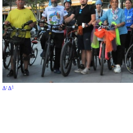
-
+
A
A