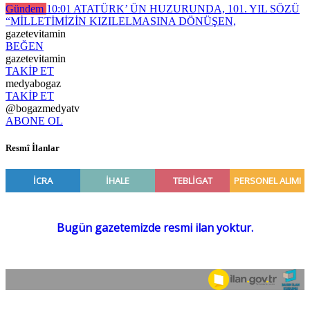
Gündem
10:01
ATATÜRK’ ÜN HUZURUNDA, 101. YIL SÖZÜ
“MİLLETİMİZİN KIZILELMASINA DÖNÜŞEN,
gazetevitamin
BEĞEN
gazetevitamin
TAKİP ET
medyabogaz
TAKİP ET
@bogazmedyatv
ABONE OL
Resmî İlanlar