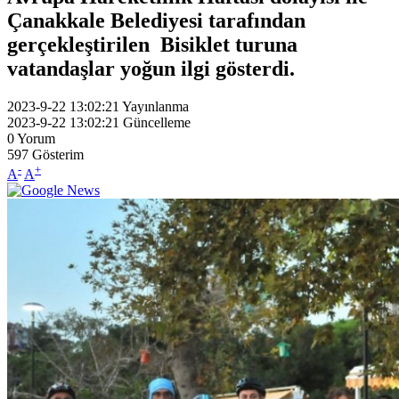
Çanakkale Belediyesi tarafından
gerçekleştirilen Bisiklet turuna
vatandaşlar yoğun ilgi gösterdi.
2023-9-22 13:02:21
Yayınlanma
2023-9-22 13:02:21
Güncelleme
0
Yorum
597
Gösterim
-
+
A
A