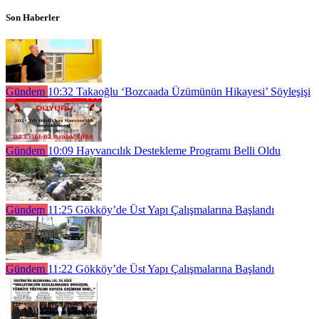
Son Haberler
Gündem
10:32
Takaoğlu ‘Bozcaada Üzümünün Hikayesi’ Söyleşişi
Gündem
10:09
Hayvancılık Destekleme Programı Belli Oldu
Gündem
11:25
Gökköy’de Üst Yapı Çalışmalarına Başlandı
Gündem
11:22
Gökköy’de Üst Yapı Çalışmalarına Başlandı