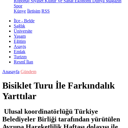
Röportaj
Siyaset
Kültür Ve Sanat
Ekonomi
Dünya
Magazin
Spor
Künye
İletişim
RSS
İlçe - Belde
Sağlık
Üniversite
Yaşam
Eğitim
Asayiş
Emlak
Turizm
Resmî İlan
Anasayfa
Gündem
Bisiklet Turu İle Farkındalık
Yarttılar
Ulusal koordinatörlüğü Türkiye
Belediyeler Birliği tarafından yürütülen
Avrupa Hareketlilik Haftası dolayısı ile