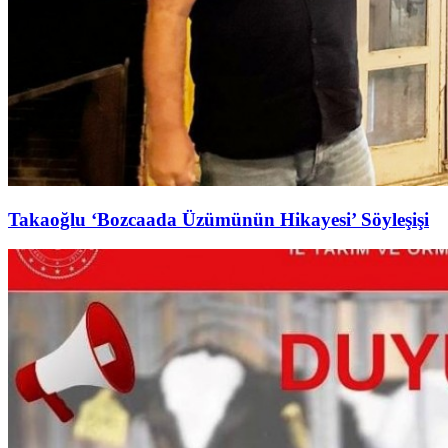
Takaoğlu ‘Bozcaada Üzümünün Hikayesi’ Söyleşişi