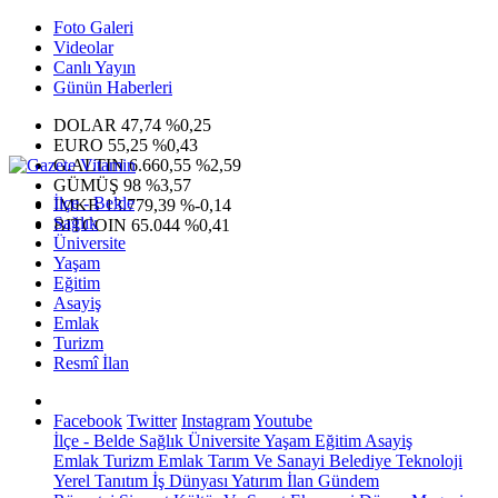
Foto Galeri
Videolar
Canlı Yayın
Günün Haberleri
DOLAR
47,74
%0,25
EURO
55,25
%0,43
G.ALTIN
6.660,55
%2,59
GÜMÜŞ
98
%3,57
İlçe - Belde
IMKB
13.779,39
%-0,14
Sağlık
BITCOIN
65.044
%0,41
Üniversite
Yaşam
Eğitim
Asayiş
Emlak
Turizm
Resmî İlan
Facebook
Twitter
Instagram
Youtube
İlçe - Belde
Sağlık
Üniversite
Yaşam
Eğitim
Asayiş
Emlak
Turizm
Emlak
Tarım Ve Sanayi
Belediye
Teknoloji
Yerel
Tanıtım
İş Dünyası
Yatırım
İlan
Gündem