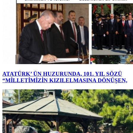
ATATÜRK’ ÜN HUZURUNDA, 101. YIL SÖZÜ
“MİLLETİMİZİN KIZILELMASINA DÖNÜŞEN,