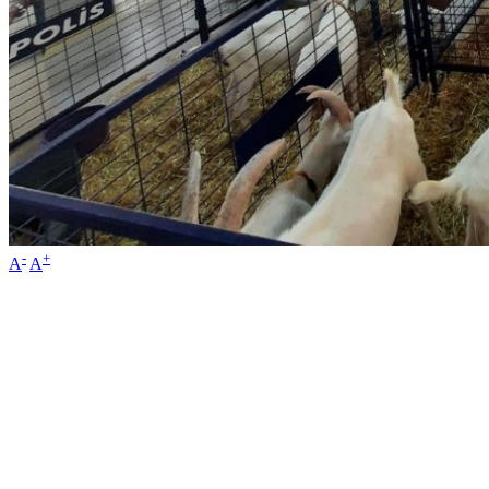
-
+
A
A