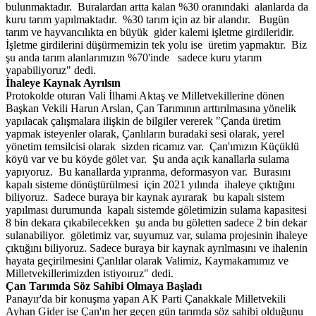
bulunmaktadır. Buralardan artta kalan %30 oranındaki alanlarda da
kuru tarım yapılmaktadır. %30 tarım için az bir alandır. Bugün
tarım ve hayvancılıkta en büyük gider kalemi işletme girdileridir.
İşletme girdilerini düşürmemizin tek yolu ise üretim yapmaktır. Biz
şu anda tarım alanlarımızın %70'inde sadece kuru ytarım
yapabiliyoruz" dedi.
İhaleye Kaynak Ayrılsın
Protokolde oturan Vali İlhami Aktaş ve Milletvekillerine dönen
Başkan Vekili Harun Arslan, Çan Tarımının arttırılmasına yönelik
yapılacak çalışmalara ilişkin de bilgiler vererek "Çanda üretim
yapmak isteyenler olarak, Çanlıların buradaki sesi olarak, yerel
yönetim temsilcisi olarak sizden ricamız var. Çan'ımızın Küçüklü
köyü var ve bu köyde gölet var. Şu anda açık kanallarla sulama
yapıyoruz. Bu kanallarda yıpranma, deformasyon var. Burasını
kapalı sisteme dönüştürülmesi için 2021 yılında ihaleye çıktığını
biliyoruz. Sadece buraya bir kaynak ayırarak bu kapalı sistem
yapılması durumunda kapalı sistemde göletimizin sulama kapasitesi
8 bin dekara çıkabilecekken şu anda bu göletten sadece 2 bin dekar
sulanabiliyor. göletimiz var, suyumuz var, sulama projesinin ihaleye
çıktığını biliyoruz. Sadece buraya bir kaynak ayrılmasını ve ihalenin
hayata geçirilmesini Çanlılar olarak Valimiz, Kaymakamımız ve
Milletvekillerimizden istiyoıruz" dedi.
Ç
an Tarımda S
ö
z Sahibi Olmaya Başladı
Panayır'da bir konuşma yapan AK Parti Çanakkale Milletvekili
Ayhan Gider ise Çan'ın her geçen gün tarımda söz sahibi olduğunu