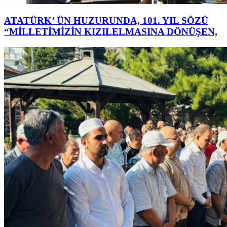
ATATÜRK’ ÜN HUZURUNDA, 101. YIL SÖZÜ
“MİLLETİMİZİN KIZILELMASINA DÖNÜŞEN,