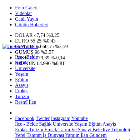
Foto Galeri
Videolar
Canlı Yayın
Günün Haberleri
DOLAR
47,74
%0,25
EURO
55,25
%0,43
G.ALTIN
6.660,55
%2,59
GÜMÜŞ
98
%3,57
İlçe - Belde
IMKB
13.779,39
%-0,14
Sağlık
BITCOIN
64.996
%0,81
Üniversite
Yaşam
Eğitim
Asayiş
Emlak
Turizm
Resmî İlan
Facebook
Twitter
Instagram
Youtube
İlçe - Belde
Sağlık
Üniversite
Yaşam
Eğitim
Asayiş
Emlak
Turizm
Emlak
Tarım Ve Sanayi
Belediye
Teknoloji
Yerel
Tanıtım
İş Dünyası
Yatırım
İlan
Gündem