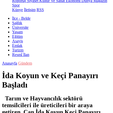
Röportaj
Siyaset
Kültür Ve Sanat
Ekonomi
Dünya
Magazin
Spor
Künye
İletişim
RSS
İlçe - Belde
Sağlık
Üniversite
Yaşam
Eğitim
Asayiş
Emlak
Turizm
Resmî İlan
Anasayfa
Gündem
İda Koyun ve Keçi Panayırı
Başladı
Tarım ve Hayvancılık sektörü
temsilcileri ile üreticileri bir araya
getiren Çan İda Koyun Keçi Panayırı