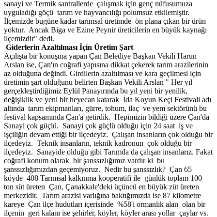
sanayi ve Termik santrallerde çalışmak için genç nüfusumuza
uyguladığı göçü tarım ve hayvancılığı polumsuz etkilemiştir.
İlçemizde bugüne kadar tarımsal üretimde ön plana çıkan bir ürün
yoktur. Ancak Biga ve Ezine Peynir üreticilerin en büyük kaynağı
ilçemizdir" dedi.
Giderlerin Azaltılması İ
ç
in
Ü
retim Şart
Açılışta bir konuşma yapan Çan Belediye Başkan Vekili Harun
Arslan ise, Çan'ın coğrafi yapısına dikkat çekerek tarım arazilerinin
az olduğuna değindi. Girdilerin azaltılması ve kara geçilmesi için
üretimin şart olduğunu belirten Başkan Vekili Arslan " Her yıl
gerçekleştirdiğimiz Eylül Panayırında bu yıl yeni bir yenilik,
değişiklik ve yeni bir heyecan katarak İda Koyun Keçi Festivali adı
altında tarım ekipmanları, gürre, tohum, ilaç ve yem sektörünü bu
festival kapsamında Çan'a getirdik. Hepimizin bildiği üzere Çan'da
Sanayi çok güçlü. Sanayi çok güçlü olduğu için 24 saat iş ve
işçiliğin devam ettiği bir ilçedeyiz. Çalışan insanların çok olduğu bir
ilçedeyiz. Teknik insanların, teknik kadronun çok olduğu bir
ilçedeyiz. Sanayide olduğu gibi Tarımda da çalışan insanlarız. Fakat
coğrafi konum olarak bir şanssızlığımız vardır ki bu
şanssızlığımızdan geçemiyoruz. Nedir bu şanssızlık? Çan 65
köyde 408 Tarımsal kalkınma kooperatifi ile günlük toplam 100
ton süt üreten Çan, Çanakkale'deki üçüncü en büyük züt üreten
merkezidir. Tarım arazisi varlığına baktığımızda ise 87 kilometre
kareye Çan ilçe hudutları içerisinde %58'i ormanlık alan olan bir
ilçenin geri kalanı ise şehirler, köyler, köyler arası yollar çaylar vs.