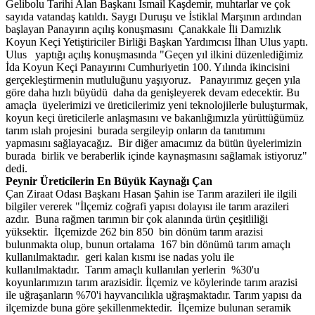
Gelibolu Tarihi Alan Başkanı İsmail Kaşdemir, muhtarlar ve çok
sayıda vatandaş katıldı. Saygı Duruşu ve İstiklal Marşının ardından
başlayan Panayırın açılış konuşmasını Çanakkale İli Damızlık
Koyun Keçi Yetiştiriciler Birliği Başkan Yardımcısı İlhan Ulus yaptı.
Ulus yaptığı açılış konuşmasında "Geçen yıl ilkini düzenlediğimiz
İda Koyun Keçi Panayırını Cumhuriyetin 100. Yılında ikincisini
gerçekleştirmenin mutluluğunu yaşıyoruz. Panayırımız geçen yıla
göre daha hızlı büyüdü daha da genişleyerek devam edecektir. Bu
amaçla üyelerimizi ve üreticilerimiz yeni teknolojilerle buluşturmak,
koyun keçi üreticilerle anlaşmasını ve bakanlığımızla yürüttüğümüz
tarım ıslah projesini burada sergileyip onların da tanıtımını
yapmasını sağlayacağız. Bir diğer amacımız da bütün üyelerimizin
burada birlik ve beraberlik içinde kaynaşmasını sağlamak istiyoruz"
dedi.
Peynir
Ü
reticilerin En B
ü
y
ü
k Kaynağı
Ç
an
Çan Ziraat Odası Başkanı Hasan Şahin ise Tarım arazileri ile ilgili
bilgiler vererek "İlçemiz coğrafi yapısı dolayısı ile tarım arazileri
azdır. Buna rağmen tarımın bir çok alanında ürün çeşitliliği
yüksektir. İlçemizde 262 bin 850 bin dönüm tarım arazisi
bulunmakta olup, bunun ortalama 167 bin dönümü tarım amaçlı
kullanılmaktadır. geri kalan kısmı ise nadas yolu ile
kullanılmaktadır. Tarım amaçlı kullanılan yerlerin %30'u
koyunlarımızın tarım arazisidir. İlçemiz ve köylerinde tarım arazisi
ile uğraşanların %70'i hayvancılıkla uğraşmaktadır. Tarım yapısı da
ilçemizde buna göre şekillenmektedir. İlçemize bulunan seramik