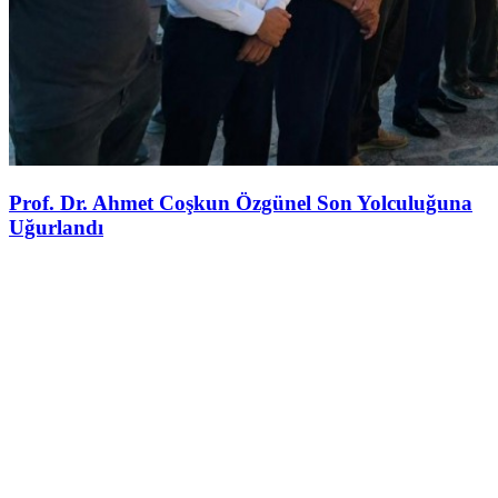
Prof. Dr. Ahmet Coşkun Özgünel Son Yolculuğuna
Uğurlandı