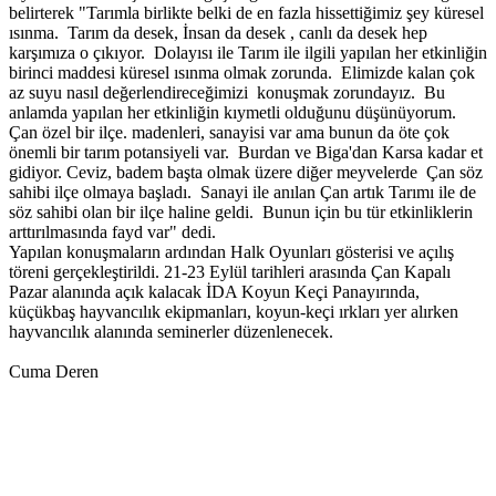
belirterek "Tarımla birlikte belki de en fazla hissettiğimiz şey küresel
ısınma. Tarım da desek, İnsan da desek , canlı da desek hep
karşımıza o çıkıyor. Dolayısı ile Tarım ile ilgili yapılan her etkinliğin
birinci maddesi küresel ısınma olmak zorunda. Elimizde kalan çok
az suyu nasıl değerlendireceğimizi konuşmak zorundayız. Bu
anlamda yapılan her etkinliğin kıymetli olduğunu düşünüyorum.
Çan özel bir ilçe. madenleri, sanayisi var ama bunun da öte çok
önemli bir tarım potansiyeli var. Burdan ve Biga'dan Karsa kadar et
gidiyor. Ceviz, badem başta olmak üzere diğer meyvelerde Çan söz
sahibi ilçe olmaya başladı. Sanayi ile anılan Çan artık Tarımı ile de
söz sahibi olan bir ilçe haline geldi. Bunun için bu tür etkinliklerin
arttırılmasında fayd var" dedi.
Yapılan konuşmaların ardından Halk Oyunları gösterisi ve açılış
töreni gerçekleştirildi. 21-23 Eylül tarihleri arasında Çan Kapalı
Pazar alanında açık kalacak İDA Koyun Keçi Panayırında,
küçükbaş hayvancılık ekipmanları, koyun-keçi ırkları yer alırken
hayvancılık alanında seminerler düzenlenecek.
Cuma Deren