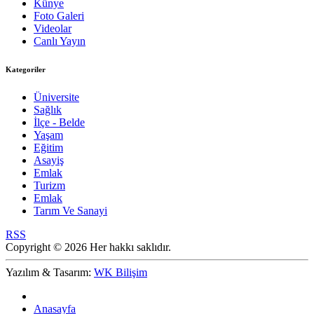
Künye
Foto Galeri
Videolar
Canlı Yayın
Kategoriler
Üniversite
Sağlık
İlçe - Belde
Yaşam
Eğitim
Asayiş
Emlak
Turizm
Emlak
Tarım Ve Sanayi
RSS
Copyright © 2026 Her hakkı saklıdır.
Yazılım & Tasarım:
WK Bilişim
Anasayfa