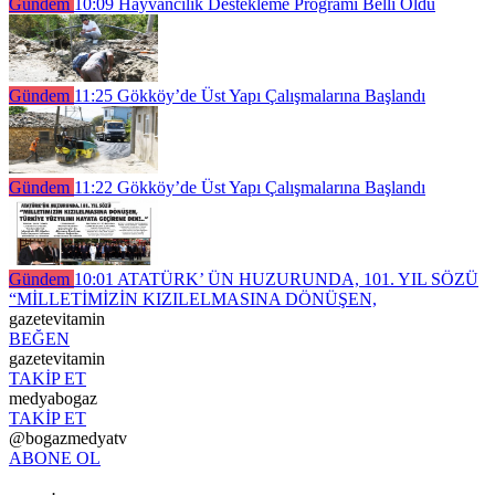
Gündem
10:09
Hayvancılık Destekleme Programı Belli Oldu
Gündem
11:25
Gökköy’de Üst Yapı Çalışmalarına Başlandı
Gündem
11:22
Gökköy’de Üst Yapı Çalışmalarına Başlandı
Gündem
10:01
ATATÜRK’ ÜN HUZURUNDA, 101. YIL SÖZÜ
“MİLLETİMİZİN KIZILELMASINA DÖNÜŞEN,
gazetevitamin
BEĞEN
gazetevitamin
TAKİP ET
medyabogaz
TAKİP ET
@bogazmedyatv
ABONE OL