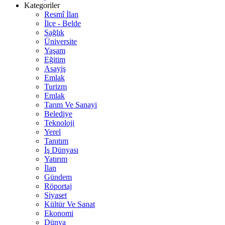
Kategoriler
Resmî İlan
İlçe - Belde
Sağlık
Üniversite
Yaşam
Eğitim
Asayiş
Emlak
Turizm
Emlak
Tarım Ve Sanayi
Belediye
Teknoloji
Yerel
Tanıtım
İş Dünyası
Yatırım
İlan
Gündem
Röportaj
Siyaset
Kültür Ve Sanat
Ekonomi
Dünya