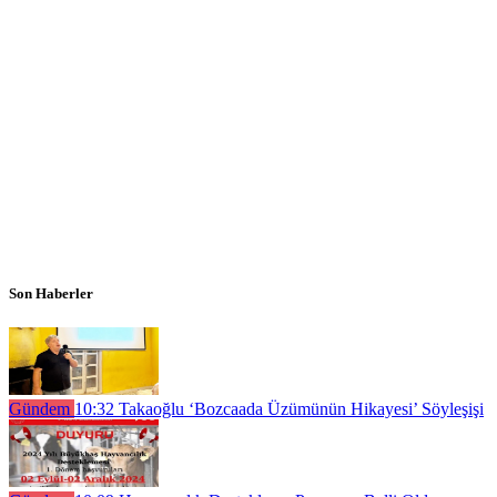
Son Haberler
Gündem
10:32
Takaoğlu ‘Bozcaada Üzümünün Hikayesi’ Söyleşişi