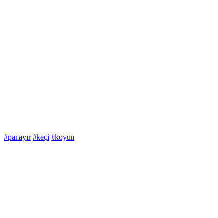
#panayır
#keçi
#koyun