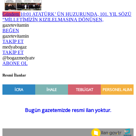
Gündem
10:01
ATATÜRK’ ÜN HUZURUNDA, 101. YIL SÖZÜ
“MİLLETİMİZİN KIZILELMASINA DÖNÜŞEN,
gazetevitamin
BEĞEN
gazetevitamin
TAKİP ET
medyabogaz
TAKİP ET
@bogazmedyatv
ABONE OL
Resmî İlanlar