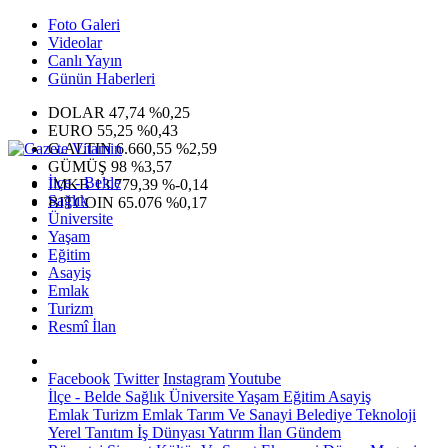
Foto Galeri
Videolar
Canlı Yayın
Günün Haberleri
DOLAR
47,74
%0,25
EURO
55,25
%0,43
G.ALTIN
6.660,55
%2,59
GÜMÜŞ
98
%3,57
İlçe - Belde
IMKB
13.779,39
%-0,14
Sağlık
BITCOIN
65.076
%0,17
Üniversite
Yaşam
Eğitim
Asayiş
Emlak
Turizm
Resmî İlan
Facebook
Twitter
Instagram
Youtube
İlçe - Belde
Sağlık
Üniversite
Yaşam
Eğitim
Asayiş
Emlak
Turizm
Emlak
Tarım Ve Sanayi
Belediye
Teknoloji
Yerel
Tanıtım
İş Dünyası
Yatırım
İlan
Gündem