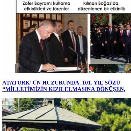
ATATÜRK’ ÜN HUZURUNDA, 101. YIL SÖZÜ
“MİLLETİMİZİN KIZILELMASINA DÖNÜŞEN,