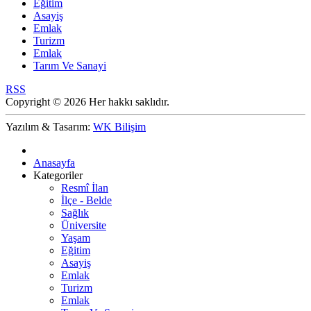
Eğitim
Asayiş
Emlak
Turizm
Emlak
Tarım Ve Sanayi
RSS
Copyright © 2026 Her hakkı saklıdır.
Yazılım & Tasarım:
WK Bilişim
Anasayfa
Kategoriler
Resmî İlan
İlçe - Belde
Sağlık
Üniversite
Yaşam
Eğitim
Asayiş
Emlak
Turizm
Emlak