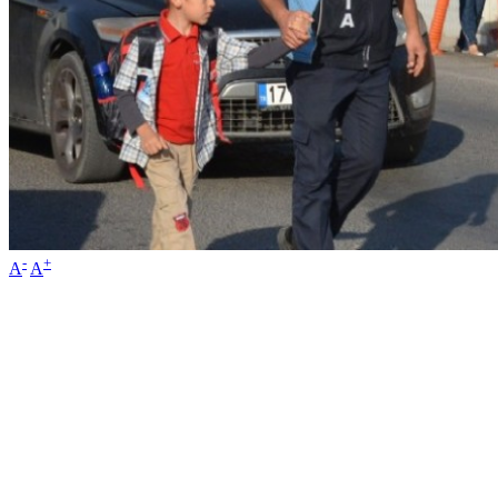
-
+
A
A