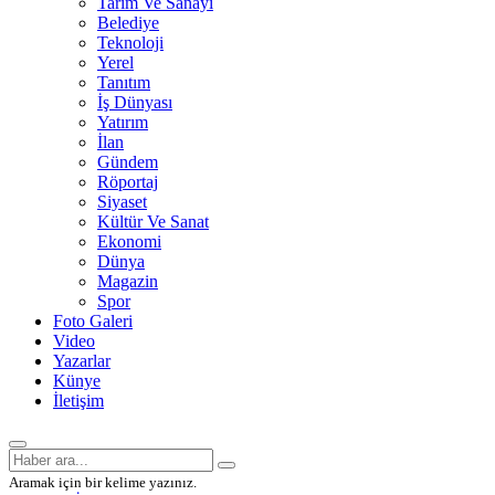
Tarım Ve Sanayi
Belediye
Teknoloji
Yerel
Tanıtım
İş Dünyası
Yatırım
İlan
Gündem
Röportaj
Siyaset
Kültür Ve Sanat
Ekonomi
Dünya
Magazin
Spor
Foto Galeri
Video
Yazarlar
Künye
İletişim
Aramak için bir kelime yazınız.