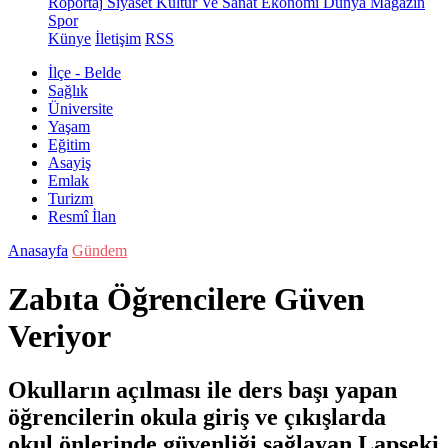
Röportaj
Siyaset
Kültür Ve Sanat
Ekonomi
Dünya
Magazin
Spor
Künye
İletişim
RSS
İlçe - Belde
Sağlık
Üniversite
Yaşam
Eğitim
Asayiş
Emlak
Turizm
Resmî İlan
Anasayfa
Gündem
Zabıta Öğrencilere Güven
Veriyor
Okulların açılması ile ders başı yapan
öğrencilerin okula giriş ve çıkışlarda
okul önlerinde güvenliği sağlayan Lapseki