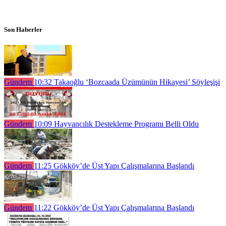
Son Haberler
Gündem
10:32
Takaoğlu ‘Bozcaada Üzümünün Hikayesi’ Söyleşişi
Gündem
10:09
Hayvancılık Destekleme Programı Belli Oldu
Gündem
11:25
Gökköy’de Üst Yapı Çalışmalarına Başlandı
Gündem
11:22
Gökköy’de Üst Yapı Çalışmalarına Başlandı