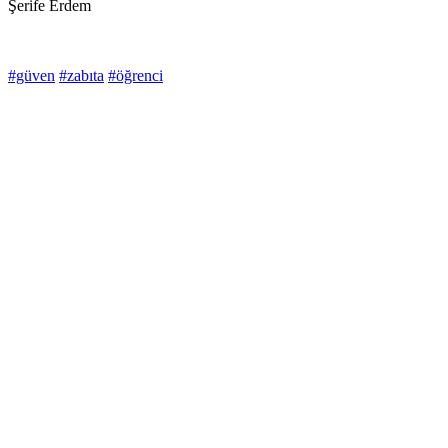
Şerife Erdem
#güven
#zabıta
#öğrenci