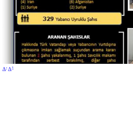
-
+
A
A