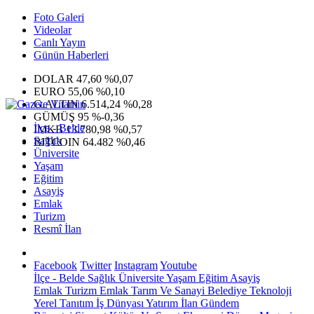
Foto Galeri
Videolar
Canlı Yayın
Günün Haberleri
DOLAR
47,60
%0,07
EURO
55,06
%0,10
G.ALTIN
6.514,24
%0,28
GÜMÜŞ
95
%-0,36
İlçe - Belde
IMKB
13.780,98
%0,57
Sağlık
BITCOIN
64.482
%0,46
Üniversite
Yaşam
Eğitim
Asayiş
Emlak
Turizm
Resmî İlan
Facebook
Twitter
Instagram
Youtube
İlçe - Belde
Sağlık
Üniversite
Yaşam
Eğitim
Asayiş
Emlak
Turizm
Emlak
Tarım Ve Sanayi
Belediye
Teknoloji
Yerel
Tanıtım
İş Dünyası
Yatırım
İlan
Gündem