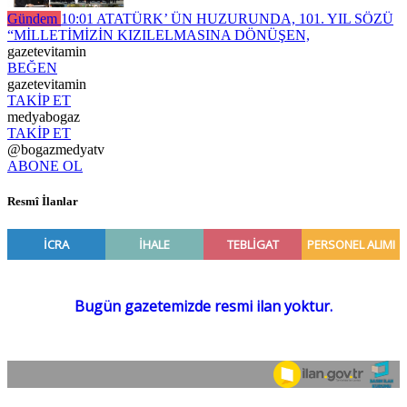
Gündem
10:01
ATATÜRK’ ÜN HUZURUNDA, 101. YIL SÖZÜ
“MİLLETİMİZİN KIZILELMASINA DÖNÜŞEN,
gazetevitamin
BEĞEN
gazetevitamin
TAKİP ET
medyabogaz
TAKİP ET
@bogazmedyatv
ABONE OL
Resmî İlanlar