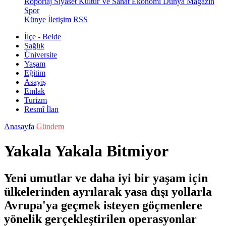
Röportaj
Siyaset
Kültür Ve Sanat
Ekonomi
Dünya
Magazin
Spor
Künye
İletişim
RSS
İlçe - Belde
Sağlık
Üniversite
Yaşam
Eğitim
Asayiş
Emlak
Turizm
Resmî İlan
Anasayfa
Gündem
Yakala Yakala Bitmiyor
Yeni umutlar ve daha iyi bir yaşam için
ülkelerinden ayrılarak yasa dışı yollarla
Avrupa'ya geçmek isteyen göçmenlere
yönelik gerçekleştirilen operasyonlar