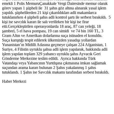
emekli 1 Polis MemuruÇanakkale Vergi Dairesinde memur olarak
görev yapan 1 şüpheli ile 31 şahıs göz altına alınarak yasal işlem
yapıldı. şüphelilerden 21 kişi çıkarıldıkları adli makamlarca
tutuklanırken 4 şüpheli şahıs adli kontrol şartı ile serbest bırakıldı. 5
kişi ise savcılık kararı ile salı verilirken bir kişi ise firar
etti.Gerçekleştirilen operasyonlarda 18 araç, 87 can yeleği, 18
şambrel, 5 el hava pompası, 19 can simidi ve 74 bin 160 TL, 3
Gram Altın ve Amerikan dolarlarına suça istinaden el konuldu.
Suça karıştığı tespit edilerek ülkemizden yasadışı yollardan
Yunanistan’ın Midilli Adasına geçmeye çalışan 224 Afganistan, 1
Suriye, 4 Filistin uyruklu şahsa adli işlem yapılarak, hakkında adli
işlem yapılan toplam 329 yabancı uyruklu şahıs Ayvacık Geri
Gönderme Merkezine teslim edildi. Ayrıca hakkında Türk
Vatandaşı veya Yabancının Yurtdışına çıkmasına imkan sağlamak
suçundan arama kararı bulunan 2 Şahıs yakalanmış 1 şahıs
tutuklandı. 1 Şahıs ise Savcılık makamı tarafından serbest bırakıldı.
Haber Merkezi