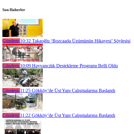
Son Haberler
Gündem
10:32
Takaoğlu ‘Bozcaada Üzümünün Hikayesi’ Söyleşişi
Gündem
10:09
Hayvancılık Destekleme Programı Belli Oldu
Gündem
11:25
Gökköy’de Üst Yapı Çalışmalarına Başlandı
Gündem
11:22
Gökköy’de Üst Yapı Çalışmalarına Başlandı