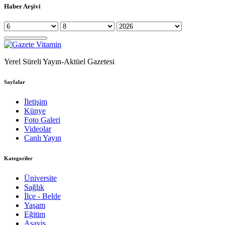
Haber Arşivi
Yerel Süreli Yayın-Aktüel Gazetesi
Sayfalar
İletişim
Künye
Foto Galeri
Videolar
Canlı Yayın
Kategoriler
Üniversite
Sağlık
İlçe - Belde
Yaşam
Eğitim
Asayiş