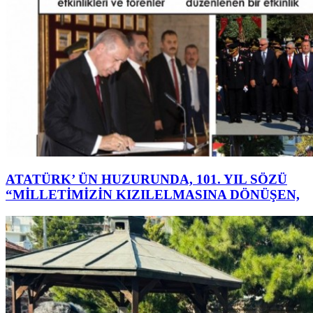
ATATÜRK’ ÜN HUZURUNDA, 101. YIL SÖZÜ
“MİLLETİMİZİN KIZILELMASINA DÖNÜŞEN,