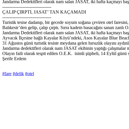
Jandarma Dedektifleri olarak nam salan JASAT, iki hafta kaçmayı başara
----------------------------------
ÇALIP ÇIRPTI, JASAT’ TAN KAÇAMADI
----------------------------------
Turistik tesise dadanıp, bir gecede soyum soğana çeviren otel faresini
Balıkesir’den gelip, çalıp çırptı. Sırra kadem basacağını sanan zanlı O
Jandarma Dedektifleri olarak nam salan JASAT, iki hafta kaçmayı başar
Ayvacık İlçesine bağlı Kayalar Köyü’ndeki, Asos Kayalar Blue Beach ve
31 Ağustos günü turistik tesiste meydana gelen hırsızlık olayını aydı
Jandarma dedektifleri olarak nam JASAT ekibinin yaptığı çalışmalar neti
Olayın faili olarak tespit edilen O.E.K. isimli şüpheli, 14 Eylül günü 
Şerife Erdem
#fare
#delik
#otel