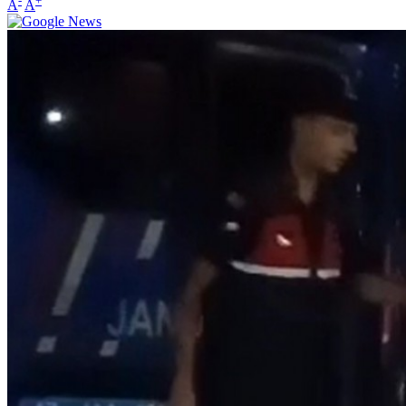
-
+
A
A