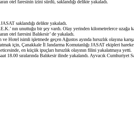
n otel faresinin izini sürdü, saklandığı delikte yakaladı.
, JASAT saklandığı delikte yakaladı.
.E.K.’ nın unuttuğu bir şey vardı. Olay yerinden kilometrelerce uzağa ka
an otel faresini Balıkesir’ de yakaladı.
 Hotel isimli işletmede geçen Ağustos ayında hırsızlık olayına karışan z
nlatmak için, Çanakkale İl Jandarma Komutanlığı JASAT ekipleri hareket
cesinde, en küçük ipuçları hırsızlık olayının filini yakalatmaya yetti.
saat 18.00 sıralarında Balıkesir ilinde yakalandı. Ayvacık Cumhuriyet Sav