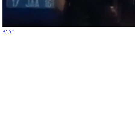
-
+
A
A