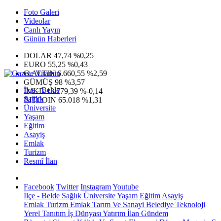
Foto Galeri
Videolar
Canlı Yayın
Günün Haberleri
DOLAR
47,74
%0,25
EURO
55,25
%0,43
G.ALTIN
6.660,55
%2,59
GÜMÜŞ
98
%3,57
İlçe - Belde
IMKB
13.779,39
%-0,14
Sağlık
BITCOIN
65.018
%1,31
Üniversite
Yaşam
Eğitim
Asayiş
Emlak
Turizm
Resmî İlan
Facebook
Twitter
Instagram
Youtube
İlçe - Belde
Sağlık
Üniversite
Yaşam
Eğitim
Asayiş
Emlak
Turizm
Emlak
Tarım Ve Sanayi
Belediye
Teknoloji
Yerel
Tanıtım
İş Dünyası
Yatırım
İlan
Gündem