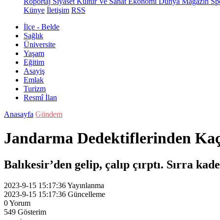
Röportaj
Siyaset
Kültür Ve Sanat
Ekonomi
Dünya
Magazin
Sp
Künye
İletişim
RSS
İlçe - Belde
Sağlık
Üniversite
Yaşam
Eğitim
Asayiş
Emlak
Turizm
Resmî İlan
Anasayfa
Gündem
Jandarma Dedektiflerinden Kaça
Balıkesir’den gelip, çalıp çırptı. Sırra ka
2023-9-15 15:17:36
Yayınlanma
2023-9-15 15:17:36
Güncelleme
0
Yorum
549
Gösterim