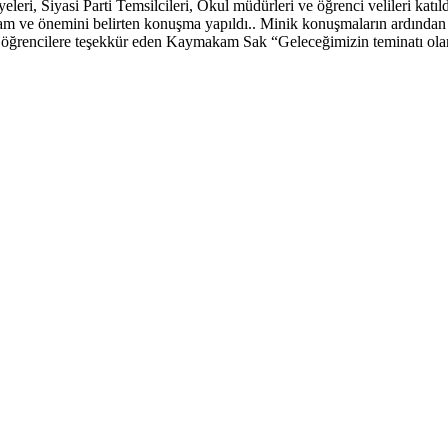
i, Siyasi Parti Temsilcileri, Okul müdürleri ve öğrenci velileri katıl
e önemini belirten konuşma yapıldı.. Minik konuşmaların ardından öğr
öğrencilere teşekkür eden Kaymakam Sak “Geleceğimizin teminatı olan 