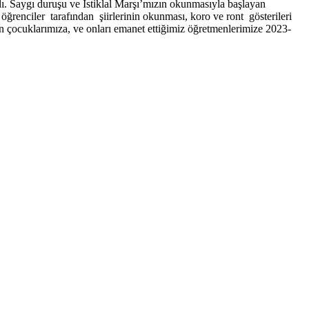
dı. Saygı duruşu ve İstiklal Marşı’mızın okunmasıyla başlayan
enciler tarafından şiirlerinin okunması, koro ve ront gösterileri
çocuklarımıza, ve onları emanet ettiğimiz öğretmenlerimize 2023-