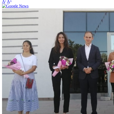
-
+
A
A