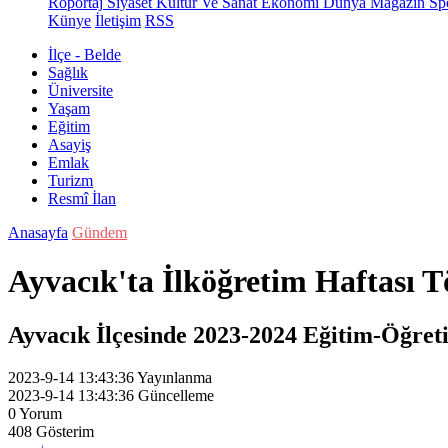
Röportaj
Siyaset
Kültür Ve Sanat
Ekonomi
Dünya
Magazin
Sp
Künye
İletişim
RSS
İlçe - Belde
Sağlık
Üniversite
Yaşam
Eğitim
Asayiş
Emlak
Turizm
Resmî İlan
Anasayfa
Gündem
Ayvacık'ta İlköğretim Haftası T
Ayvacık İlçesinde 2023-2024 Eğitim-Öğretim
2023-9-14 13:43:36
Yayınlanma
2023-9-14 13:43:36
Güncelleme
0
Yorum
408
Gösterim