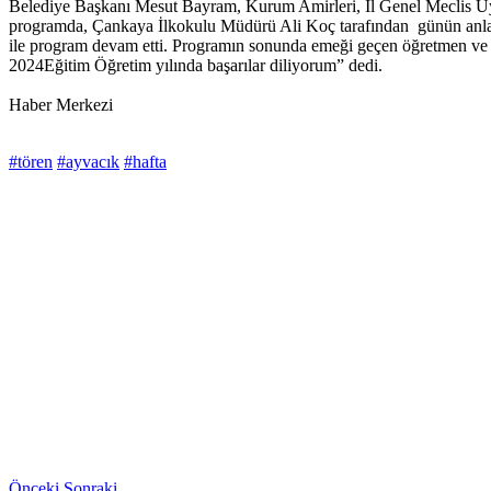
Belediye Başkanı Mesut Bayram, Kurum Amirleri, İl Genel Meclis Üyeler
programda, Çankaya İlkokulu Müdürü Ali Koç tarafından günün anlam v
ile program devam etti. Programın sonunda emeği geçen öğretmen ve 
2024Eğitim Öğretim yılında başarılar diliyorum” dedi.
Haber Merkezi
#tören
#ayvacık
#hafta
Önceki
Sonraki