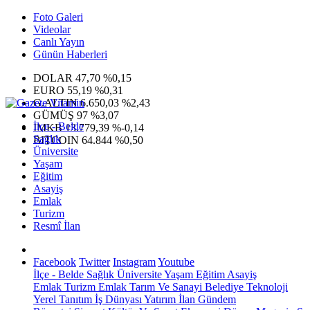
Foto Galeri
Videolar
Canlı Yayın
Günün Haberleri
DOLAR
47,70
%0,15
EURO
55,19
%0,31
G.ALTIN
6.650,03
%2,43
GÜMÜŞ
97
%3,07
İlçe - Belde
IMKB
13.779,39
%-0,14
Sağlık
BITCOIN
64.844
%0,50
Üniversite
Yaşam
Eğitim
Asayiş
Emlak
Turizm
Resmî İlan
Facebook
Twitter
Instagram
Youtube
İlçe - Belde
Sağlık
Üniversite
Yaşam
Eğitim
Asayiş
Emlak
Turizm
Emlak
Tarım Ve Sanayi
Belediye
Teknoloji
Yerel
Tanıtım
İş Dünyası
Yatırım
İlan
Gündem